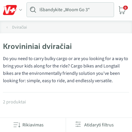
0
Dviračiai
Krovininiai dviračiai
Do you need to carry bulky cargo or are you looking for a way to
bring your kids along for the ride? Cargo bikes and Longtail
bikes are the environmentally friendly solution you've been
looking for: simple, easy to ride, and endlessly versatile.
Produktai kategorijoje Krovininiai dviračiai
2 produktai
Rikiavimas
Atidaryti filtrus