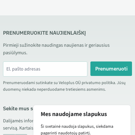
PRENUMERUOKITE NAUJIENLAIŠKĮ
Pirmieji sužinokite naudingas naujienas ir geriausius
pasiūlymus.
Prenumeruoti
Prenumeruodami sutinkate su Veloplus OÜ privatumo politika. Jūsų
duomenų niekada neperduodame tretiesiems asmenims.
Sekite mus socialiniuose tinkluose
Mes naudojame slapukus
Dalijamės informacija apie geras kainas, naujus produktus ir
Ši svetainė naudoja slapukus, siekdama
servisą. Kartais taip pat publikuojame produktų apžvalgas.
pagerinti naudotojų patirtį.