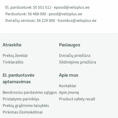
El. parduotuvė:
55 551 511
·
epood@veloplus.ee
Parduotuvė:
56 488 000
·
pood@veloplus.ee
Dviračių servisas:
56 229 000
·
hooldus@veloplus.ee
Atraskite
Paslaugos
Prekių ženklai
Dviračių priežiūra
Tinklaraštis
Slidinėjimo priežiūra
El. parduotuvės
Apie mus
aptarnavimas
Kontaktai
Bendrosios pardavimo sąlygos
Apie įmonę
Pristatymo parinktys
Product safety recall
Prekių grąžinimo taisyklės
Pirkimas išsimokėtinai