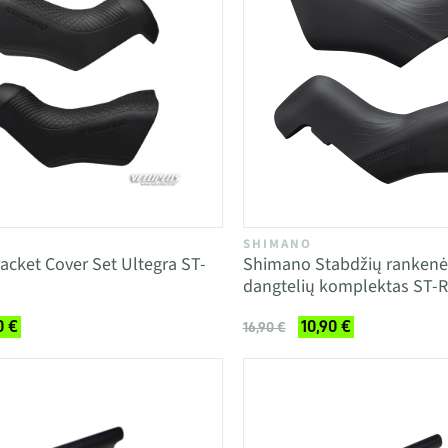
SHIMANO
cket Cover Set Ultegra ST-
Shimano Stabdžių rankenė
dangtelių komplektas ST-R
0 €
10,90 €
16,90 €