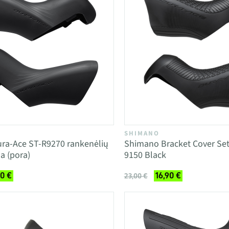
SHIMANO
ra-Ace ST-R9270 rankenėlių
Shimano Bracket Cover Set
a (pora)
9150 Black
90 €
16,90 €
23,00 €