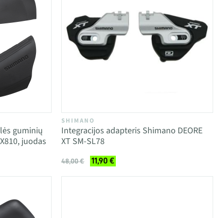
SHIMANO
lės guminių
Integracijos adapteris Shimano DEORE
X810, juodas
XT SM-SL78
11,90 €
48,00 €