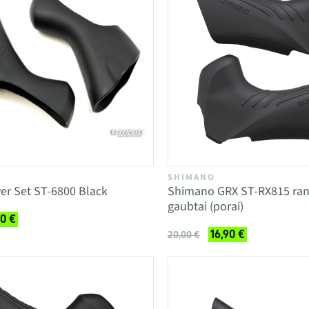
SHIMANO
er Set ST-6800 Black
Shimano GRX ST-RX815 ran
gaubtai (porai)
90 €
16,90 €
20,00 €