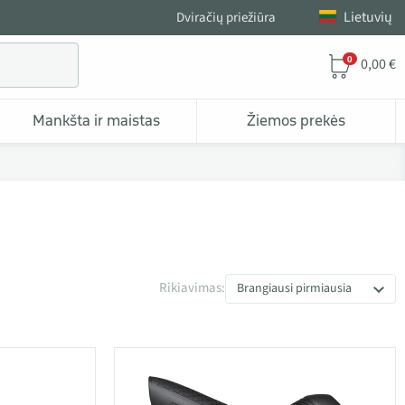
Lietuvių
Dviračių priežiūra
0
0,00 €
Mankšta ir maistas
Žiemos prekės
Rikiavimas:
Brangiausi pirmiausia