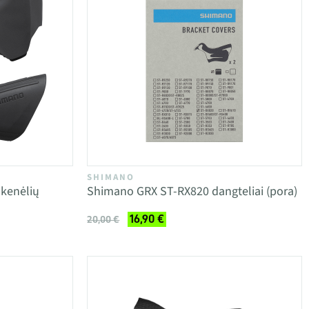
SHIMANO
kenėlių
Shimano GRX ST-RX820 dangteliai (pora)
16,90 €
20,00 €