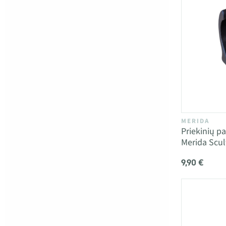
MERIDA
Priekinių pa
Merida Scul
9,90 €