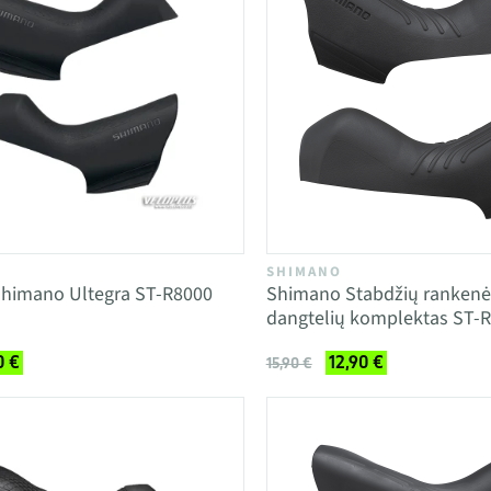
SHIMANO
Shimano Ultegra ST-R8000
Shimano Stabdžių rankenė
dangtelių komplektas ST-R
0 €
12,90 €
15,90 €