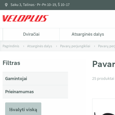
Saku 3, Talinas · Pr–Pn 10–19, Š 10–17
Dviračiai
Atsarginės dalys
Pagrindinis
Atsarginės dalys
Pavarų perjungikliai
Pavarų perj
Pavar
Filtras
Produktai
25 produktai
Gamintojai
Prieinamumas
Išvalyti viską