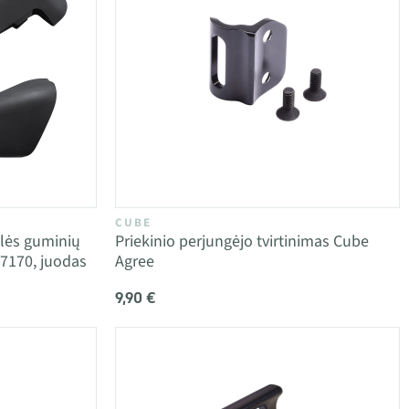
CUBE
lės guminių
Priekinio perjungėjo tvirtinimas Cube
7170, juodas
Agree
9,90 €