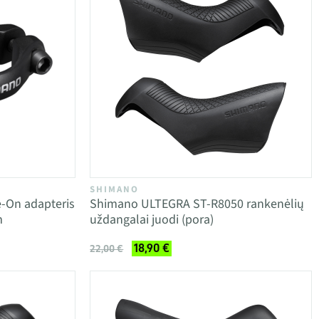
SHIMANO
e-On adapteris
Shimano ULTEGRA ST-R8050 rankenėlių
m
uždangalai juodi (pora)
18,90 €
22,00 €