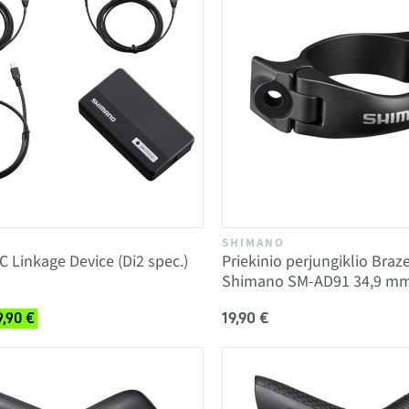
SHIMANO
Linkage Device (Di2 spec.)
Priekinio perjungiklio Braz
Shimano SM-AD91 34,9 m
19,90 €
9,90 €