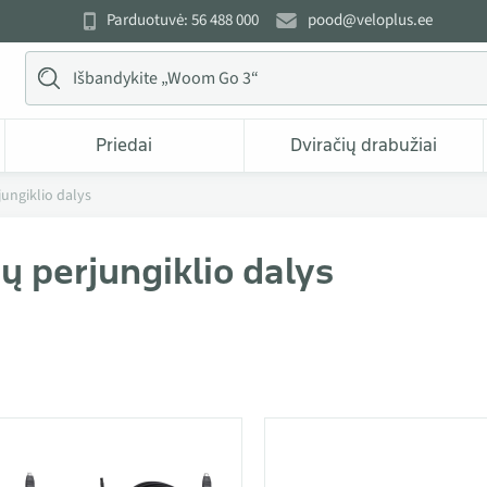
Parduotuvė: 56 488 000
pood@veloplus.ee
Priedai
Dviračių drabužiai
ungiklio dalys
ų perjungiklio dalys
 kategorijoje Pavarų perjungiklio dalys