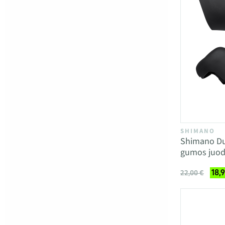
SHIMANO
Shimano Du
gumos juod
18,
22,00 €