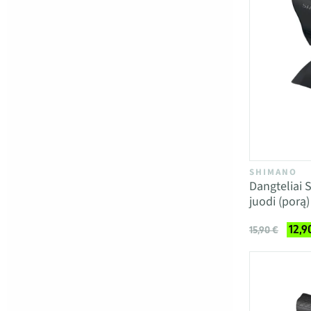
SHIMANO
Dangteliai 
juodi (porą)
12,9
15,90 €