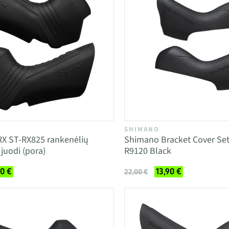
SHIMANO
X ST-RX825 rankenėlių
Shimano Bracket Cover Set
juodi (pora)
R9120 Black
90 €
13,90 €
22,00 €