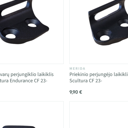
MERIDA
varų perjungiklio laikiklis
Priekinio perjungėjo laikikl
tura Endurance CF 23-
Scultura CF 23-
9,90 €