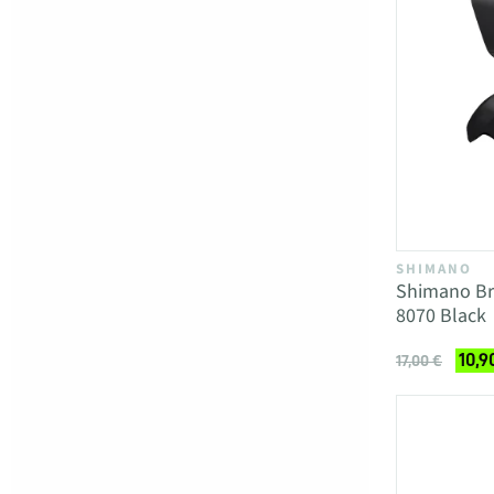
SHIMANO
Shimano Bra
8070 Black
10,9
17,00 €