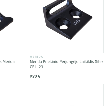
MERIDA
is Merida
Merida Priekinio Perjungėjo Laikiklis Silex
CF I -23
9,90 €