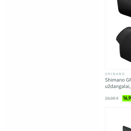
SHIMANO
Shimano GR
uždangalai, 
16,
20,00 €