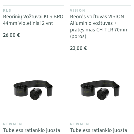
KLS
VISION
Beorinių Vožtuvai KLS BRO
Beorės vožtuvas VISION
44mm Violetiniai 2 vnt
Aliuminio vožtuvas +
pratęsimas CH-TLR 70mm
26,00 €
(poros)
22,00 €
NEWMEN
NEWMEN
Tubeless ratlankio juosta
Tubeless ratlankio juosta