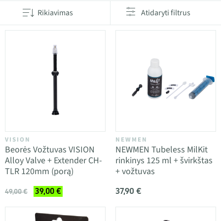
Rikiavimas
Atidaryti filtrus
VISION
NEWMEN
Beorės Vožtuvas VISION
NEWMEN Tubeless MilKit
Alloy Valve + Extender CH-
rinkinys 125 ml + švirkštas
TLR 120mm (porą)
+ vožtuvas
37,90 €
39,00 €
49,00 €