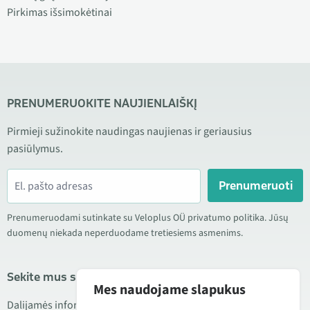
Pirkimas išsimokėtinai
PRENUMERUOKITE NAUJIENLAIŠKĮ
Pirmieji sužinokite naudingas naujienas ir geriausius
pasiūlymus.
Prenumeruoti
Prenumeruodami sutinkate su Veloplus OÜ privatumo politika. Jūsų
duomenų niekada neperduodame tretiesiems asmenims.
Sekite mus socialiniuose tinkluose
Mes naudojame slapukus
Dalijamės informacija apie geras kainas, naujus produktus ir