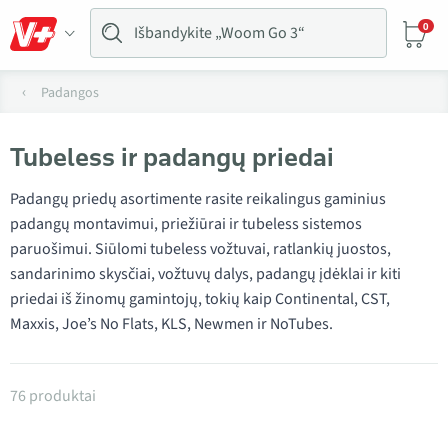
0
Padangos
Tubeless ir padangų priedai
Padangų priedų asortimente rasite reikalingus gaminius
padangų montavimui, priežiūrai ir tubeless sistemos
paruošimui. Siūlomi tubeless vožtuvai, ratlankių juostos,
sandarinimo skysčiai, vožtuvų dalys, padangų įdėklai ir kiti
priedai iš žinomų gamintojų, tokių kaip Continental, CST,
Maxxis, Joe’s No Flats, KLS, Newmen ir NoTubes.
Produktai kategorijoje Padangų dalys
76 produktai