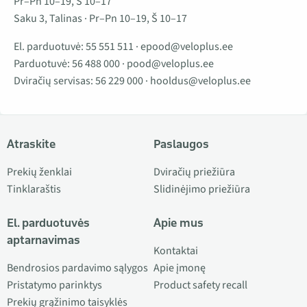
Pr–Pn 10–19, Š 10–17
Saku 3, Talinas · Pr–Pn 10–19, Š 10–17
El. parduotuvė:
55 551 511
·
epood@veloplus.ee
Parduotuvė:
56 488 000
·
pood@veloplus.ee
Dviračių servisas:
56 229 000
·
hooldus@veloplus.ee
Atraskite
Paslaugos
Prekių ženklai
Dviračių priežiūra
Tinklaraštis
Slidinėjimo priežiūra
El. parduotuvės
Apie mus
aptarnavimas
Kontaktai
Bendrosios pardavimo sąlygos
Apie įmonę
Pristatymo parinktys
Product safety recall
Prekių grąžinimo taisyklės