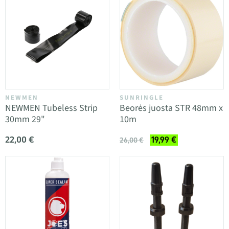
NEWMEN
SUNRINGLE
NEWMEN Tubeless Strip
Beorės juosta STR 48mm x
30mm 29"
10m
22,00 €
19,99 €
26,00 €