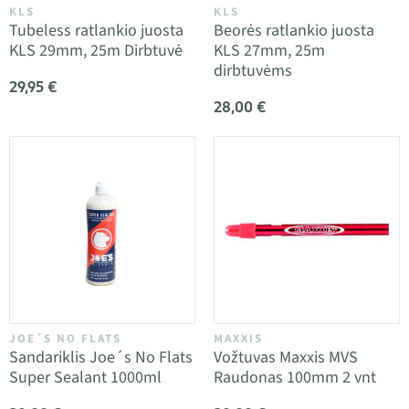
KLS
KLS
Tubeless ratlankio juosta
Beorės ratlankio juosta
KLS 29mm, 25m Dirbtuvė
KLS 27mm, 25m
dirbtuvėms
29,95 €
28,00 €
JOE´S NO FLATS
MAXXIS
Sandariklis Joe´s No Flats
Vožtuvas Maxxis MVS
Super Sealant 1000ml
Raudonas 100mm 2 vnt