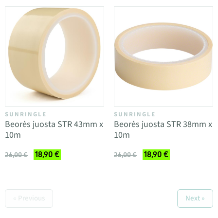
SUNRINGLE
SUNRINGLE
Beorės juosta STR 43mm x
Beorės juosta STR 38mm x
10m
10m
18,90 €
18,90 €
26,00 €
26,00 €
« Previous
Next »