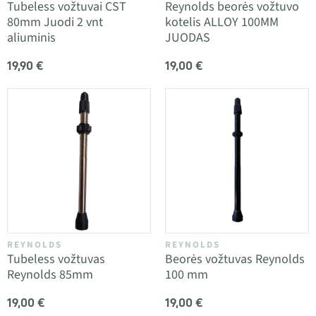
Tubeless vožtuvai CST
Reynolds beorės vožtuvo
80mm Juodi 2 vnt
kotelis ALLOY 100MM
aliuminis
JUODAS
19,90 €
19,00 €
REYNOLDS
REYNOLDS
Tubeless vožtuvas
Beorės vožtuvas Reynolds
Reynolds 85mm
100 mm
19,00 €
19,00 €