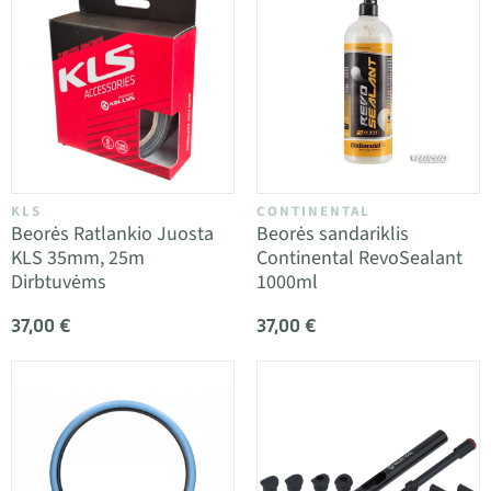
KLS
CONTINENTAL
Beorės Ratlankio Juosta
Beorės sandariklis
KLS 35mm, 25m
Continental RevoSealant
Dirbtuvėms
1000ml
37,00 €
37,00 €