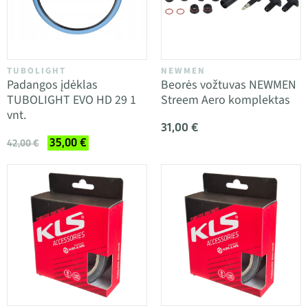
TUBOLIGHT
NEWMEN
Padangos įdėklas
Beorės vožtuvas NEWMEN
TUBOLIGHT EVO HD 29 1
Streem Aero komplektas
vnt.
31,00 €
35,00 €
42,00 €