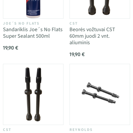
JOE´S NO FLATS
CST
Sandariklis Joe´s No Flats
Beorės vožtuvai CST
Super Sealant 500ml
60mm juodi 2 vnt.
aliuminis
19,90 €
19,90 €
CST
REYNOLDS