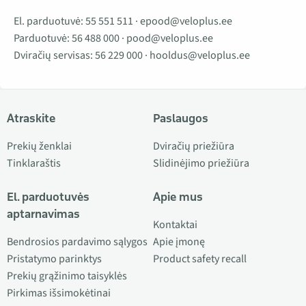
El. parduotuvė:
55 551 511
·
epood@veloplus.ee
Parduotuvė:
56 488 000
·
pood@veloplus.ee
Dviračių servisas:
56 229 000
·
hooldus@veloplus.ee
Atraskite
Paslaugos
Prekių ženklai
Dviračių priežiūra
Tinklaraštis
Slidinėjimo priežiūra
El. parduotuvės
Apie mus
aptarnavimas
Kontaktai
Bendrosios pardavimo sąlygos
Apie įmonę
Pristatymo parinktys
Product safety recall
Prekių grąžinimo taisyklės
Pirkimas išsimokėtinai