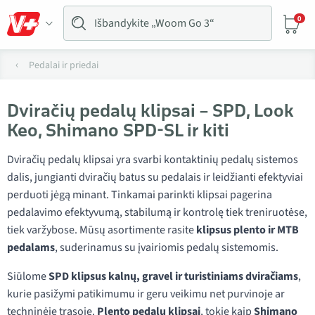
0
Pedalai ir priedai
Dviračių pedalų klipsai – SPD, Look
Keo, Shimano SPD-SL ir kiti
Dviračių pedalų klipsai yra svarbi kontaktinių pedalų sistemos
dalis, jungianti dviračių batus su pedalais ir leidžianti efektyviai
perduoti jėgą minant. Tinkamai parinkti klipsai pagerina
pedalavimo efektyvumą, stabilumą ir kontrolę tiek treniruotėse,
tiek varžybose. Mūsų asortimente rasite
klipsus plento ir MTB
pedalams
, suderinamus su įvairiomis pedalų sistemomis.
Siūlome
SPD klipsus kalnų, gravel ir turistiniams dviračiams
,
kurie pasižymi patikimumu ir geru veikimu net purvinoje ar
techninėje trasoje.
Plento pedalų klipsai
, tokie kaip
Shimano