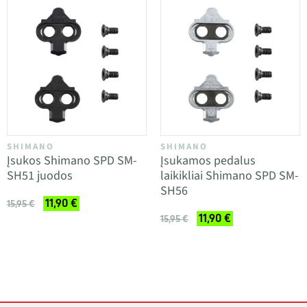
SHIMANO
SHIMANO
Įsukos Shimano SPD SM-
Įsukamos pedalus
SH51 juodos
laikikliai Shimano SPD SM-
SH56
11,90 €
15,95 €
11,90 €
15,95 €