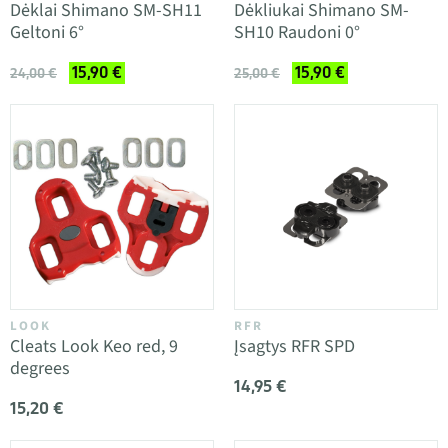
Dėklai Shimano SM-SH11
Dėkliukai Shimano SM-
Geltoni 6°
SH10 Raudoni 0°
15,90 €
15,90 €
24,00 €
25,00 €
LOOK
RFR
Cleats Look Keo red, 9
Įsagtys RFR SPD
degrees
14,95 €
15,20 €