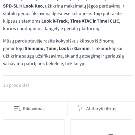
SPD-SL ir Look Keo
, užtikrina maksimalų jėgos perdavimą ir
stabilų pėdos fiksavimą ilgesnėse kelionėse. Taip pat rasite
klipsus sistemoms
Look X-Track, Time ATAC ir Time ICLIC
,
kurios naudojamos daugelyje pedalų platformų.
Mūsų parduotuvėje rasite kokybiškus klipsus iš žinomų
gamintojų
Shimano, Time, Look ir Garmin
. Tinkami klipsai
užtikrina saugų užsifiksavimą, sklandų atsegimą ir geriausią
važiavimo patirtį tiek bekelėje, tiek kelyje.
Produktai kategorijoje Pedalų apkabos
18 produktai
Rikiavimas
Atidaryti filtrus