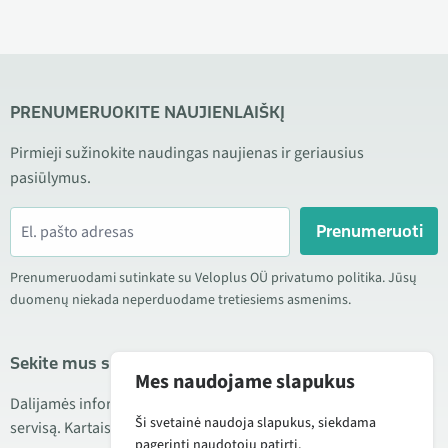
PRENUMERUOKITE NAUJIENLAIŠKĮ
Pirmieji sužinokite naudingas naujienas ir geriausius
pasiūlymus.
Prenumeruoti
Prenumeruodami sutinkate su Veloplus OÜ privatumo politika. Jūsų
duomenų niekada neperduodame tretiesiems asmenims.
Sekite mus socialiniuose tinkluose
Mes naudojame slapukus
Dalijamės informacija apie geras kainas, naujus produktus ir
Ši svetainė naudoja slapukus, siekdama
servisą. Kartais taip pat publikuojame produktų apžvalgas.
pagerinti naudotojų patirtį.