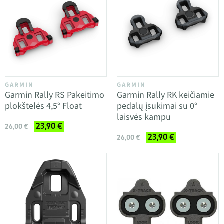
GARMIN
GARMIN
Garmin Rally RS Pakeitimo
Garmin Rally RK keičiamie
plokštelės 4,5° Float
pedalų įsukimai su 0°
laisvės kampu
23,90 €
26,00 €
23,90 €
26,00 €