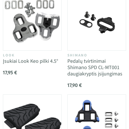
LOOK
SHIMANO
Įsukiai Look Keo pilki 4.5°
Pedalų tvirtinimai
Shimano SPD CL-MT001
17,95 €
daugiakryptis įsijungimas
17,90 €