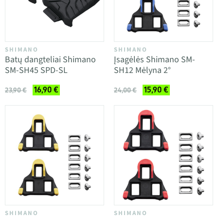
SHIMANO
SHIMANO
Batų dangteliai Shimano
Įsagėlės Shimano SM-
SM-SH45 SPD-SL
SH12 Mėlyna 2°
16,90 €
15,90 €
23,90 €
24,00 €
SHIMANO
SHIMANO