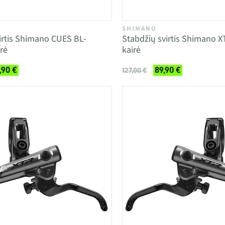
SHIMANO
irtis Shimano CUES BL-
Stabdžių svirtis Shimano 
rė
kairė
,90 €
89,90 €
127,00 €