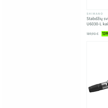
SHIMANO
Stabdžių sv
U6030-L kai
139
189,90 €