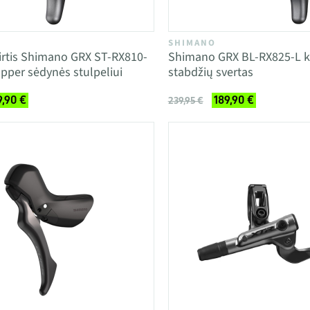
SHIMANO
irtis Shimano GRX ST-RX810-
Shimano GRX BL-RX825-L ka
opper sėdynės stulpeliui
stabdžių svertas
9,90 €
189,90 €
239,95 €