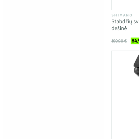
SHIMANO
Stabdžių sv
dešinė
84,
109,90 €