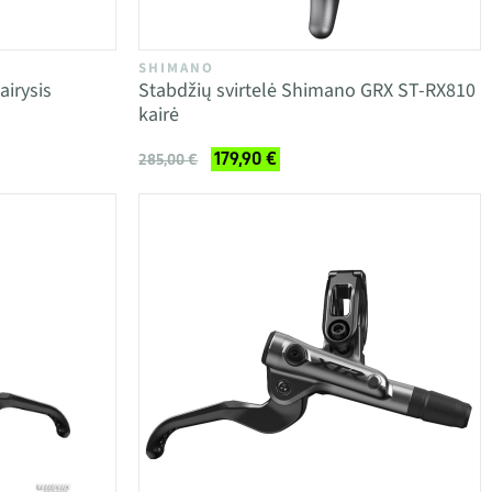
SHIMANO
irysis
Stabdžių svirtelė Shimano GRX ST-RX810
kairė
179,90 €
285,00 €