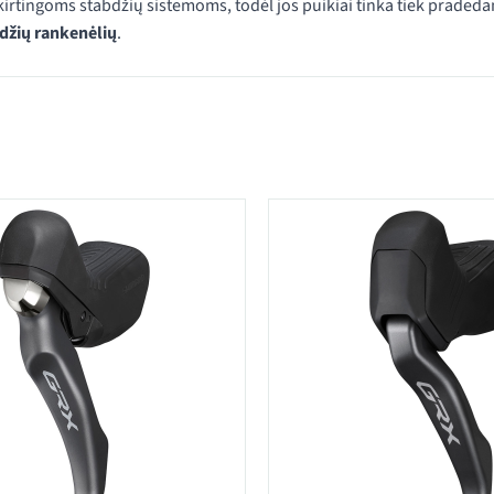
irtingoms stabdžių sistemoms, todėl jos puikiai tinka tiek pradeda
bdžių rankenėlių
.
i kategorijoje Stabdžių rankenėlės