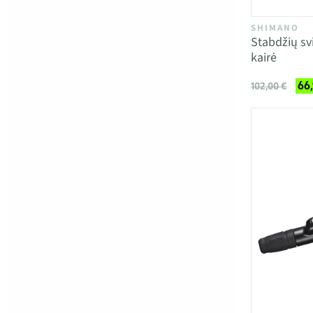
SHIMANO
Stabdžių sv
kairė
66
102,00 €