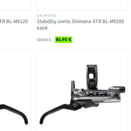
SHIMANO
XTR BL-M9120
Stabdžių svirtis Shimano XTR BL-M9200
kairė
84,90 €
109,90 €