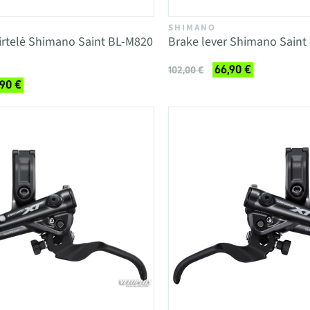
SHIMANO
irtelė Shimano Saint BL-M820
Brake lever Shimano Saint 
66,90 €
102,00 €
,90 €