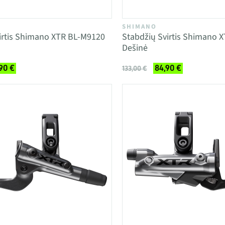
SHIMANO
irtis Shimano XTR BL-M9120
Stabdžių Svirtis Shimano 
Dešinė
90 €
84,90 €
133,00 €