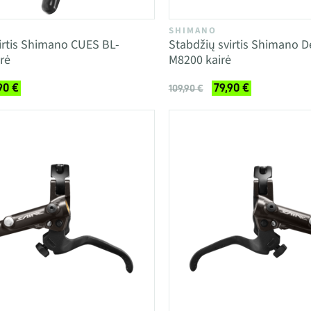
SHIMANO
irtis Shimano CUES BL-
Stabdžių svirtis Shimano D
rė
M8200 kairė
90 €
79,90 €
109,90 €