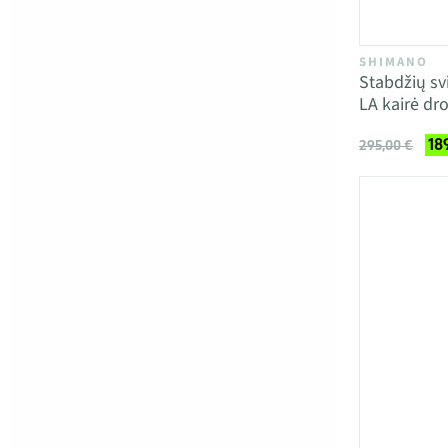
SHIMANO
Stabdžių sv
LA kairė dr
18
295,00 €