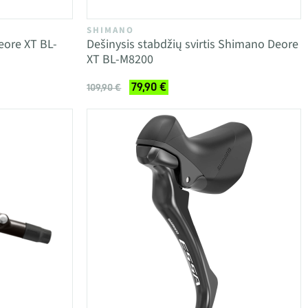
SHIMANO
eore XT BL-
Dešinysis stabdžių svirtis Shimano Deore
XT BL-M8200
79,90 €
109,90 €