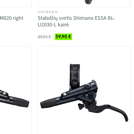
SHIMANO
M820 right
Stabdžių svirtis Shimano ESSA BL-
U2030-L kairė
59,90 €
89,90 €