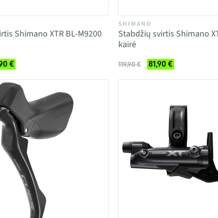
SHIMANO
irtis Shimano XTR BL-M9200
Stabdžių svirtis Shimano 
kairė
90 €
81,90 €
119,90 €