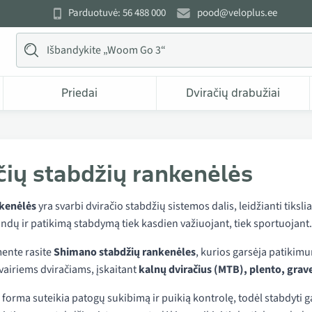
Parduotuvė: 56 488 000
pood@veloplus.ee
Priedai
Dviračių drabužiai
čių stabdžių rankenėlės
nkenėlės
yra svarbi dviračio stabdžių sistemos dalis, leidžianti tiksli
andų ir patikimą stabdymą tiek kasdien važiuojant, tiek sportuojant.
ente rasite
Shimano stabdžių rankenėles
, kurios garsėja patiki
 įvairiems dviračiams, įskaitant
kalnų dviračius (MTB), plento, grave
orma suteikia patogų sukibimą ir puikią kontrolę, todėl stabdyti g