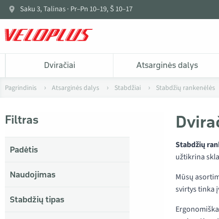
Saku 3, Talinas · Pr–Pn 10–19, Š 10–17
Dviračiai
Atsarginės dalys
Pagrindinis
Atsarginės dalys
Stabdžiai
Stabdžių rankenėlės
Dvira
Filtras
Stabdžių ra
Padėtis
užtikrina skl
Naudojimas
Mūsų asortim
svirtys tinka
Stabdžių tipas
Ergonomiška f