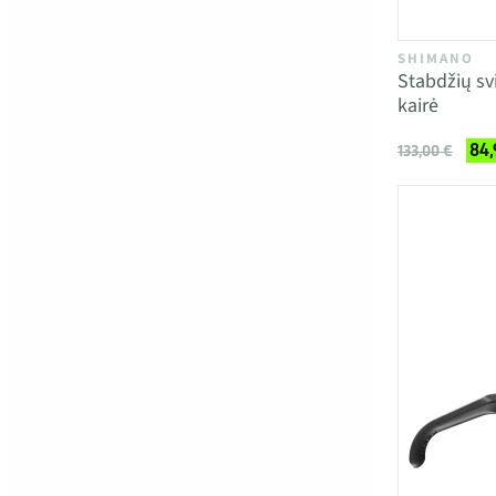
SHIMANO
Stabdžių sv
kairė
84,
133,00 €