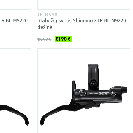
SHIMANO
XTR BL-M9220
Stabdžių svirtis Shimano XTR BL-M9220
dešinė
81,90 €
119,90 €