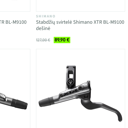
SHIMANO
XTR BL-M9100
Stabdžių svirtelė Shimano XTR BL-M9100
dešinė
89,90 €
127,00 €