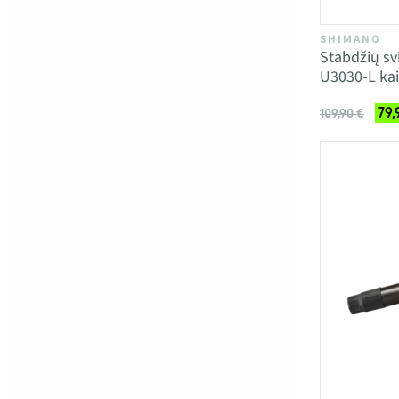
SHIMANO
Stabdžių sv
U3030-L kai
79,
109,90 €