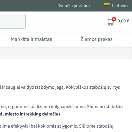
Lietuvių
Dviračių priežiūra
0
0,00 €
Mankšta ir maistas
Žiemos prekės
ai ir saugiai valdyti stabdymo jėgą. Kokybiškos stabdžių svirtys
mumu, ergonomišku dizainu ir ilgaamžiškumu. Shimano stabdžių
l, miesto ir trekking dviračius
.
alima efektyviai bet kokiomis sąlygomis. Siūlome stabdžių