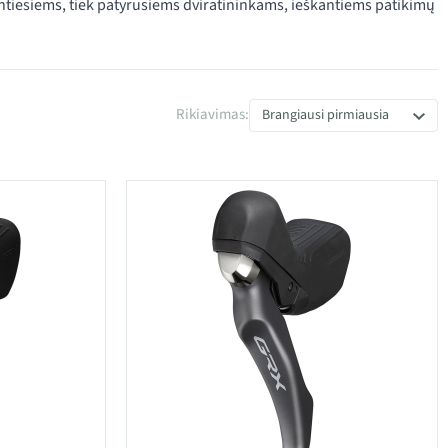
ntiesiems, tiek patyrusiems dviratininkams, ieškantiems patikimų
Rikiavimas:
Brangiausi pirmiausia