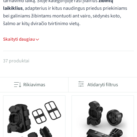
tarnavimo laiką. Šioje kategorijoje rasi įvairius
žibintų
laikiklius
, adapterius ir kitus naudingus priedus priekiniams
bei galiniams žibintams montuoti ant vairo, sėdynės koto,
šalmo ar kitų dviračio tvirtinimo vietų.
Skaityti daugiau
Produktai kategorijoje Žibintų atsarginės dalys
37 produktai
Rikiavimas
Atidaryti filtrus