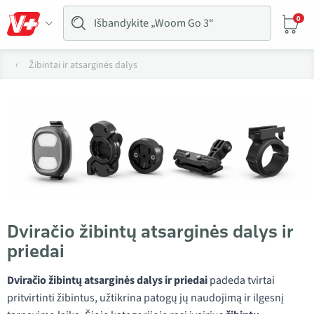
0
Žibintai ir atsarginės dalys
Dviračio žibintų atsarginės dalys ir
priedai
Dviračio žibintų atsarginės dalys ir priedai
padeda tvirtai
pritvirtinti žibintus, užtikrina patogų jų naudojimą ir ilgesnį