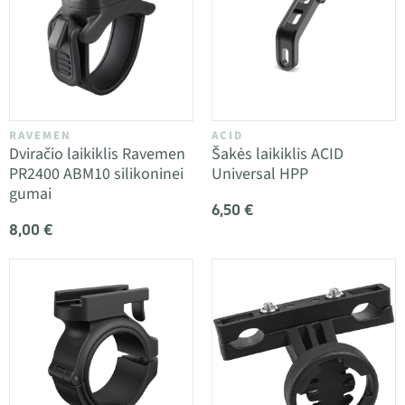
RAVEMEN
ACID
Dviračio laikiklis Ravemen
Šakės laikiklis ACID
PR2400 ABM10 silikoninei
Universal HPP
gumai
6,50 €
8,00 €