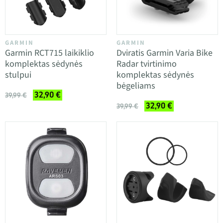
GARMIN
GARMIN
Garmin RCT715 laikiklio
Dviratis Garmin Varia Bike
komplektas sėdynės
Radar tvirtinimo
stulpui
komplektas sėdynės
bėgeliams
32,90 €
39,99 €
32,90 €
39,99 €