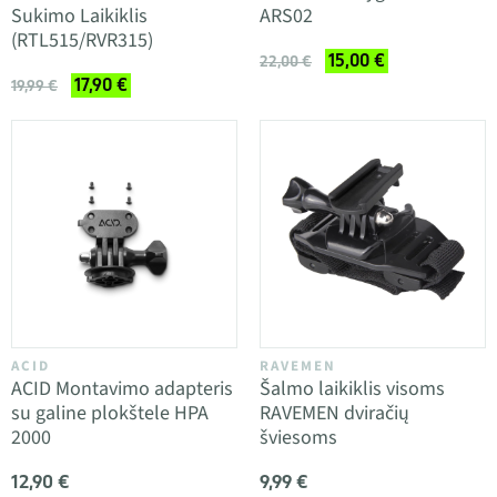
Sukimo Laikiklis
ARS02
(RTL515/RVR315)
15,00 €
22,00 €
17,90 €
19,99 €
ACID
RAVEMEN
ACID Montavimo adapteris
Šalmo laikiklis visoms
su galine plokštele HPA
RAVEMEN dviračių
2000
šviesoms
12,90 €
9,99 €