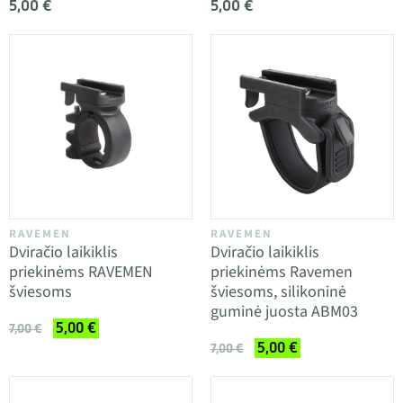
5,00 €
5,00 €
RAVEMEN
RAVEMEN
Dviračio laikiklis
Dviračio laikiklis
priekinėms RAVEMEN
priekinėms Ravemen
šviesoms
šviesoms, silikoninė
guminė juosta ABM03
5,00 €
7,00 €
5,00 €
7,00 €