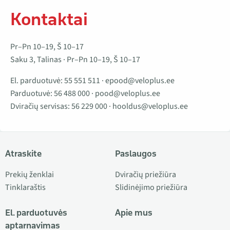
Kontaktai
Pr–Pn 10–19, Š 10–17
Saku 3, Talinas · Pr–Pn 10–19, Š 10–17
El. parduotuvė:
55 551 511
·
epood@veloplus.ee
Parduotuvė:
56 488 000
·
pood@veloplus.ee
Dviračių servisas:
56 229 000
·
hooldus@veloplus.ee
Atraskite
Paslaugos
Prekių ženklai
Dviračių priežiūra
Tinklaraštis
Slidinėjimo priežiūra
El. parduotuvės
Apie mus
aptarnavimas