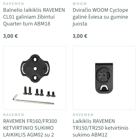
RAVEMEN
WOOM
Balnelio laikiklis RAVEMEN
Dviračio WOOM Cyclope
CL01 galiniam žibintui
galinė šviesa su gumine
Quarter-turn ABM18
juosta
3,00 €
3,00 €
RAVEMEN
RAVEMEN
RAVEMEN FR160/FR300
Laikiklis RAVEMEN
KETVIRTINIO SUKIMO
TR150/TR250 ketvirtinio
LAIKIKLIS AGM02 su 2
sukimo ABM12