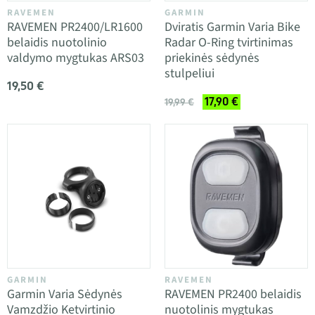
RAVEMEN
GARMIN
RAVEMEN PR2400/LR1600
Dviratis Garmin Varia Bike
belaidis nuotolinio
Radar O-Ring tvirtinimas
valdymo mygtukas ARS03
priekinės sėdynės
stulpeliui
19,50 €
17,90 €
19,99 €
GARMIN
RAVEMEN
Garmin Varia Sėdynės
RAVEMEN PR2400 belaidis
Vamzdžio Ketvirtinio
nuotolinis mygtukas