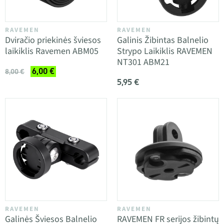
RAVEMEN
RAVEMEN
Dviračio priekinės šviesos
Galinis Žibintas Balnelio
laikiklis Ravemen ABM05
Strypo Laikiklis RAVEMEN
NT301 ABM21
6,00 €
8,00 €
5,95 €
RAVEMEN
RAVEMEN
Galinės Šviesos Balnelio
RAVEMEN FR serijos žibintų