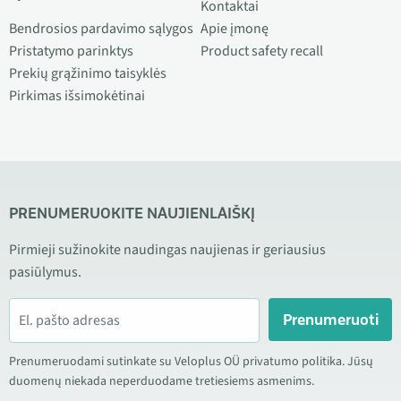
Kontaktai
Bendrosios pardavimo sąlygos
Apie įmonę
Pristatymo parinktys
Product safety recall
Prekių grąžinimo taisyklės
Pirkimas išsimokėtinai
PRENUMERUOKITE NAUJIENLAIŠKĮ
Pirmieji sužinokite naudingas naujienas ir geriausius
pasiūlymus.
Prenumeruoti
Prenumeruodami sutinkate su Veloplus OÜ privatumo politika. Jūsų
duomenų niekada neperduodame tretiesiems asmenims.