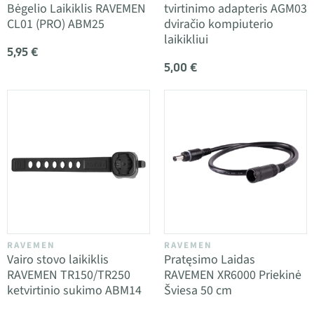
Bėgelio Laikiklis RAVEMEN
tvirtinimo adapteris AGM03
CL01 (PRO) ABM25
dviračio kompiuterio
laikikliui
5,95 €
5,00 €
RAVEMEN
RAVEMEN
Vairo stovo laikiklis
Pratęsimo Laidas
RAVEMEN TR150/TR250
RAVEMEN XR6000 Priekinė
ketvirtinio sukimo ABM14
Šviesa 50 cm