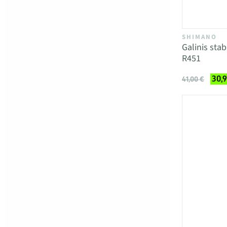
SHIMANO
Galinis sta
R451
30,
41,00 €