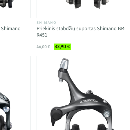
SHIMANO
s Shimano
Priekinis stabdžių suportas Shimano BR-
R451
33,90 €
46,00 €