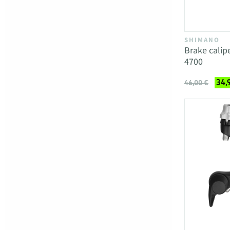
SHIMANO
Brake calip
4700
34,
46,00 €