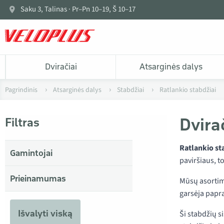
Saku 3, Talinas · Pr–Pn 10–19, Š 10–17
Dviračiai
Atsarginės dalys
Pagrindinis
Atsarginės dalys
Stabdžiai
Ratlankio stabdžiai
Dvira
Filtras
Ratlankio st
Gamintojai
paviršiaus, to
Prieinamumas
Mūsų asortim
garsėja papra
Išvalyti viską
Ši stabdžių s