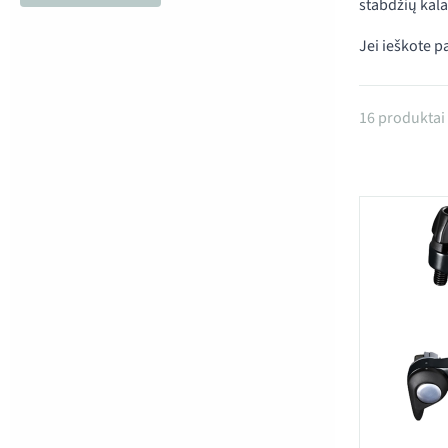
stabdžių kala
Jei ieškote p
Produktai
16 produktai