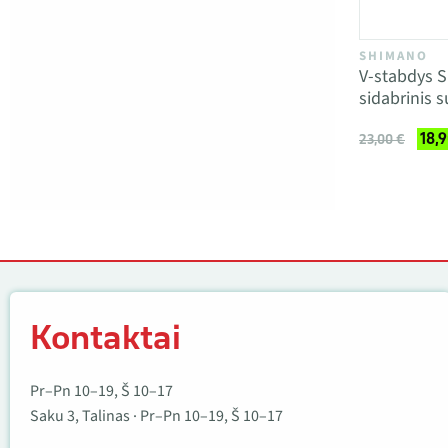
SHIMANO
V-stabdys S
sidabrinis 
18,
23,00 €
Kontaktai
Kontaktai
Pr–Pn 10–19, Š 10–17
Saku 3, Talinas · Pr–Pn 10–19, Š 10–17