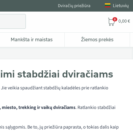
Lietuvių
Dviračių priežiūra
0
0,00 €
Mankšta ir maistas
Žiemos prekės
kimi stabdžiai dviračiams
 Jie veikia spaudžiant stabdžių kaladėles prie ratlankio
, miesto, trekking ir vaikų dviračiams
. Ratlankio stabdžiai
s sąlygomis. Be to, jų priežiūra paprasta, o tokias dalis kaip