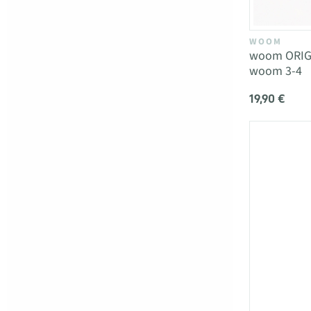
WOOM
woom ORIGI
woom 3-4
19,90 €