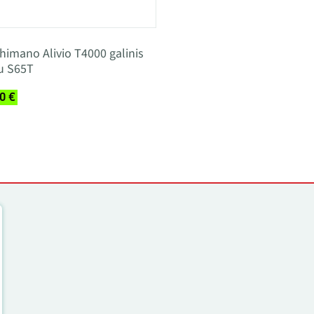
himano Alivio T4000 galinis
su S65T
90 €