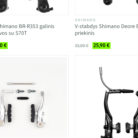
SHIMANO
himano BR-R353 galinis
V-stabdys Shimano Deore 
vos su S70T
priekinis
0 €
25,90 €
33,00 €