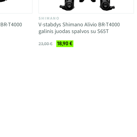
SHIMANO
 BR-T4000
V-stabdys Shimano Alivio BR-T4000
galinis juodas spalvos su S65T
18,90 €
23,00 €