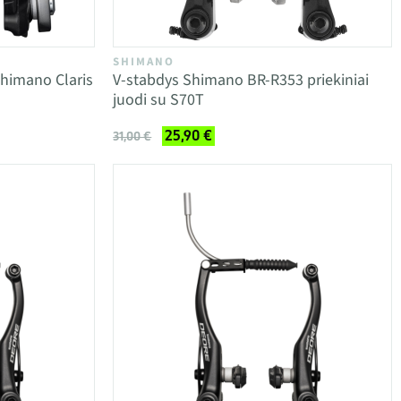
SHIMANO
Shimano Claris
V-stabdys Shimano BR-R353 priekiniai
juodi su S70T
25,90 €
31,00 €