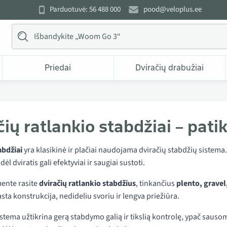
Parduotuvė: 56 488 000
pood@veloplus.ee
Priedai
Dviračių drabužiai
čių ratlankio stabdžiai – pati
abdžiai
yra klasikinė ir plačiai naudojama dviračių stabdžių sistema.
dėl dviratis gali efektyviai ir saugiai sustoti.
ente rasite
dviračių ratlankio stabdžius
, tinkančius
plento, gravel
sta konstrukcija, nedideliu svoriu ir lengva priežiūra.
istema užtikrina gerą stabdymo galią ir tikslią kontrolę, ypač sausomi