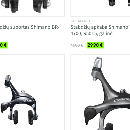
SHIMANO
bdžių suportas Shimano BR-
Stabdžių apkaba Shimano 
4700, R50T5, galinė
90 €
29,90 €
41,00 €