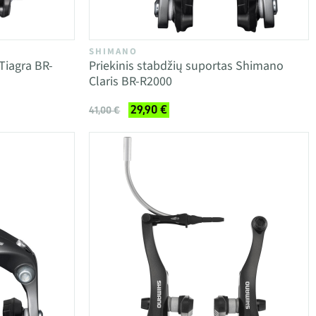
SHIMANO
Tiagra BR-
Priekinis stabdžių suportas Shimano
Claris BR-R2000
29,90 €
41,00 €