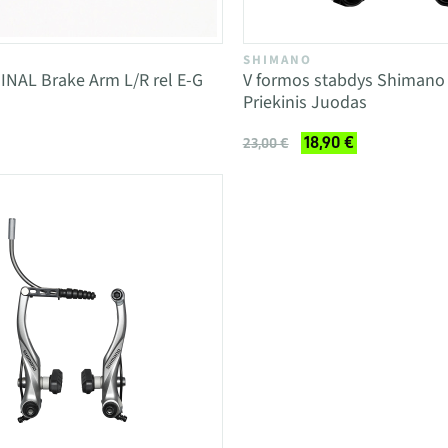
SHIMANO
NAL Brake Arm L/R rel E-G
V formos stabdys Shimano
Priekinis Juodas
18,90 €
23,00 €