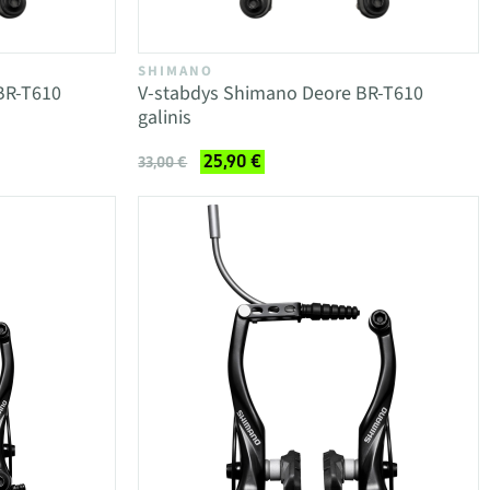
SHIMANO
BR-T610
V-stabdys Shimano Deore BR-T610
galinis
25,90 €
33,00 €