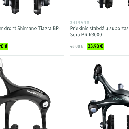
SHIMANO
er dront Shimano Tiagra BR-
Priekinis stabdžių suporta
Sora BR-R3000
90 €
33,90 €
46,00 €