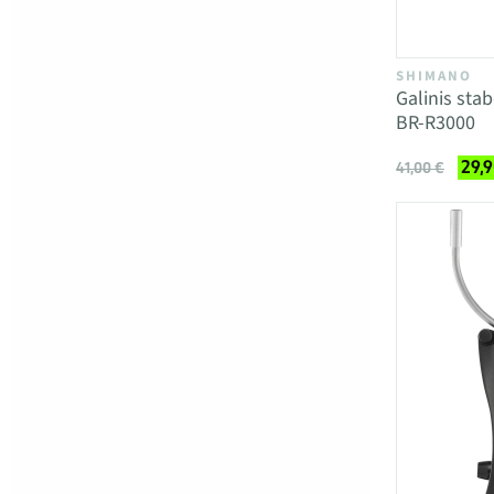
SHIMANO
Galinis sta
BR-R3000
29,9
41,00 €