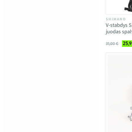
SHIMANO
V-stabdys S
juodas spal
25,9
31,00 €