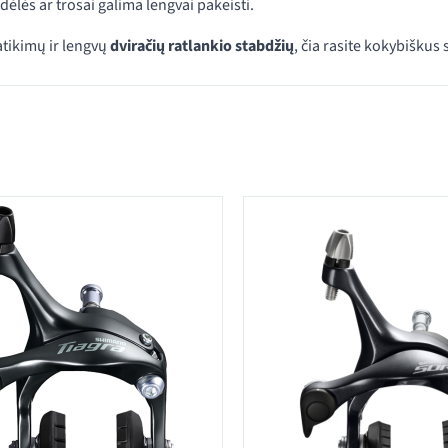
dėlės ar trosai galima lengvai pakeisti.
atikimų ir lengvų
dviračių ratlankio stabdžių
, čia rasite kokybiškus
 kategorijoje Ratlankio stabdžiai