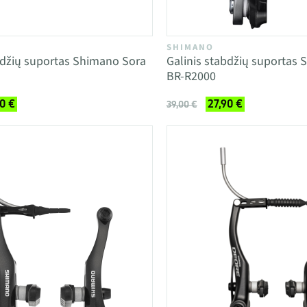
SHIMANO
bdžių suportas Shimano Sora
Galinis stabdžių suportas 
BR-R2000
0 €
27,90 €
39,00 €