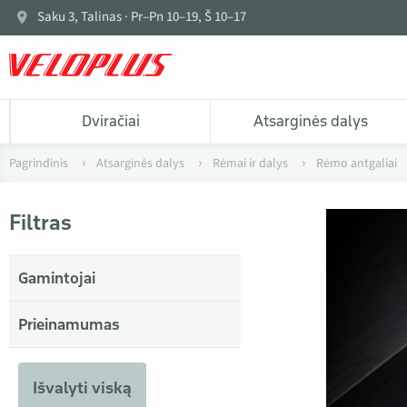
Saku 3, Talinas · Pr–Pn 10–19, Š 10–17
Dviračiai
Atsarginės dalys
Pagrindinis
Atsarginės dalys
Rėmai ir dalys
Rėmo antgaliai
Filtras
Gamintojai
Prieinamumas
Išvalyti viską