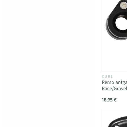
CUBE
Rėmo antgal
Race/Grave
18,95 €