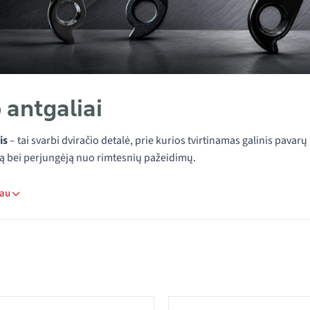
antgaliai
is
– tai svarbi dviračio detalė, prie kurios tvirtinamas galinis pavar
 bei perjungėją nuo rimtesnių pažeidimų.
iau
i kategorijoje Rėmo antgaliai