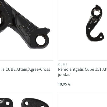
CUBE
is CUBE Attain/Agree/Cross
Rėmo antgalis Cube 151 At
l
juodas
18,95 €