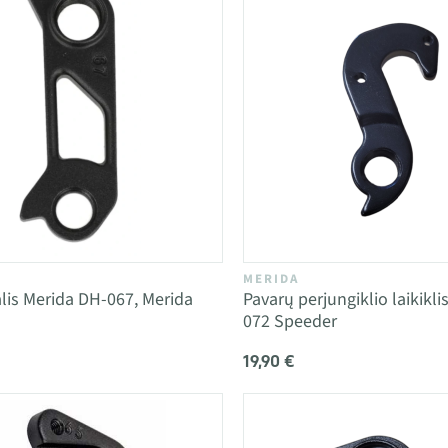
MERIDA
is Merida DH-067, Merida
Pavarų perjungiklio laikikl
072 Speeder
19,90 €