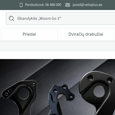
Parduotuvė: 56 488 000
pood@veloplus.ee
Priedai
Dviračių drabužiai