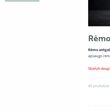
Rėmo 
Rėmo antgal
apsaugo rėmą
Skaityti daug
Produkta
66 produktai