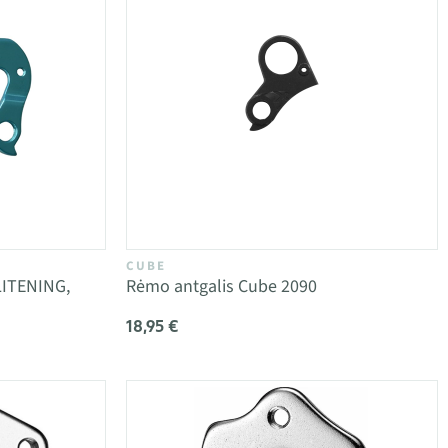
CUBE
LITENING,
Rėmo antgalis Cube 2090
18,95 €