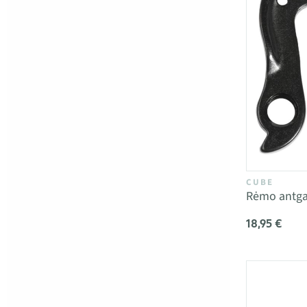
CUBE
Rėmo antga
18,95 €