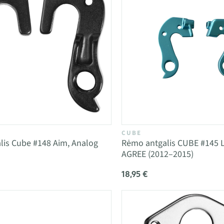
CUBE
lis Cube #148 Aim, Analog
Rėmo antgalis CUBE #145 
AGREE (2012–2015)
18,95 €