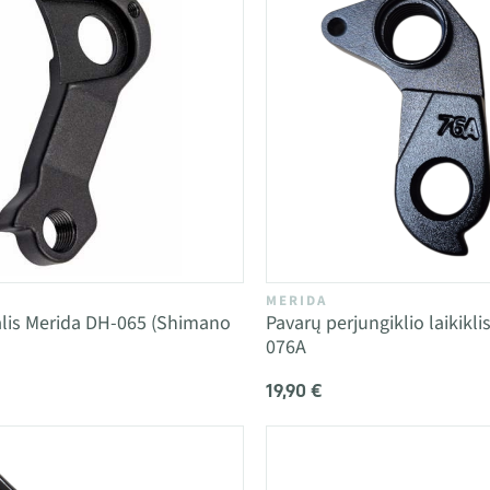
MERIDA
lis Merida DH-065 (Shimano
Pavarų perjungiklio laikikl
076A
19,90 €