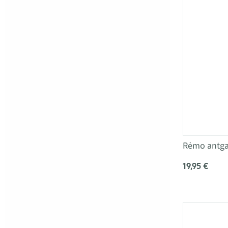
Rėmo antga
19,95 €