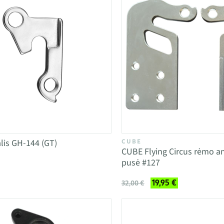
lis GH-144 (GT)
CUBE
CUBE Flying Circus rėmo an
pusė #127
19,95 €
32,00 €