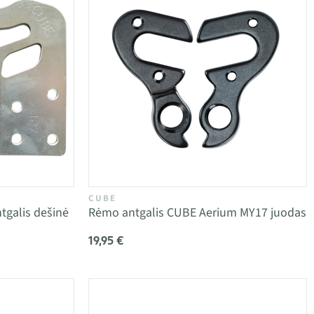
CUBE
tgalis dešinė
Rėmo antgalis CUBE Aerium MY17 juodas
19,95 €