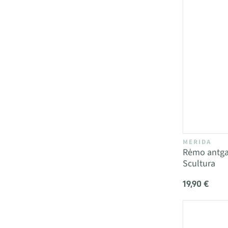
MERIDA
Rėmo antgal
Scultura
19,90 €