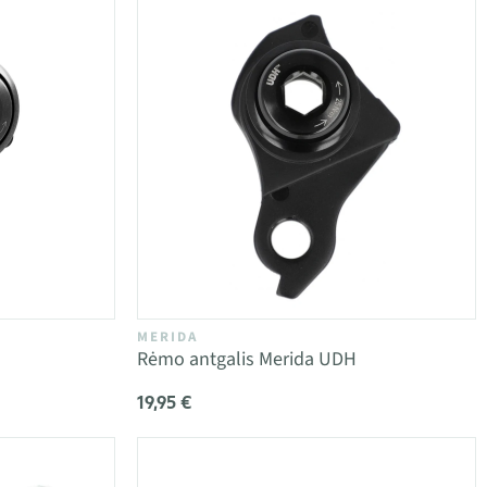
MERIDA
Rėmo antgalis Merida UDH
19,95 €