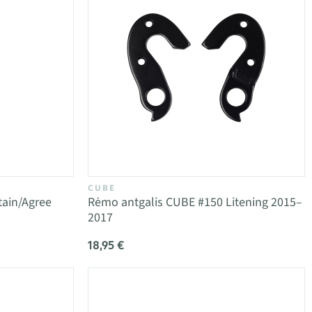
CUBE
tain/Agree
Rėmo antgalis CUBE #150 Litening 2015–
2017
18,95 €