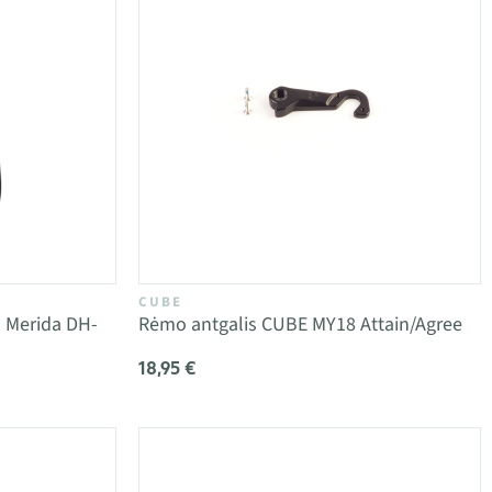
CUBE
is Merida DH-
Rėmo antgalis CUBE MY18 Attain/Agree
18,95 €