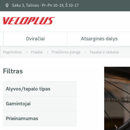
Saku 3, Talinas · Pr–Pn 10–19, Š 10–17
Dviračiai
Atsarginės dalys
Pagrindinis
Priedai
Priežiūros įranga
Tepalai ir riebalai
Filtras
Alyvos/tepalo tipas
Gamintojai
Prieinamumas