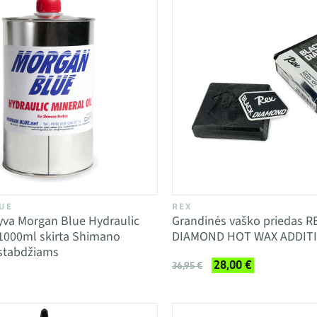
UE
REX
yva Morgan Blue Hydraulic
Grandinės vaško priedas R
 1000ml skirta Shimano
DIAMOND HOT WAX ADDITI
 stabdžiams
28,00 €
36,95 €