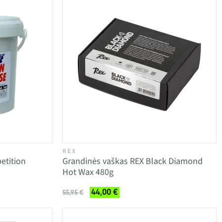
REX
etition
Grandinės vaškas REX Black Diamond
Hot Wax 480g
44,00 €
55,95 €