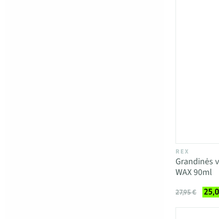
REX
Grandinės 
WAX 90ml
25,0
27,95 €