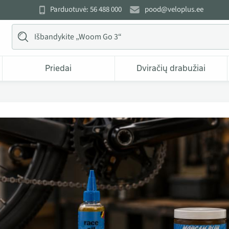
Parduotuvė: 56 488 000
pood@veloplus.ee
Priedai
Dviračių drabužiai