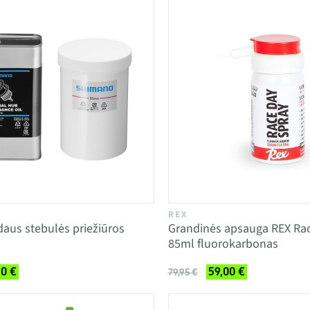
REX
aus stebulės priežiūros
Grandinės apsauga REX Ra
85ml fluorokarbonas
90 €
59,00 €
79,95 €