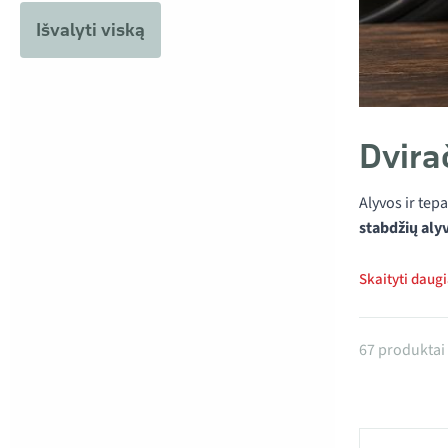
Išvalyti viską
Dvira
Alyvos ir tepa
stabdžių alyv
Skaityti daug
Produktai
67 produktai