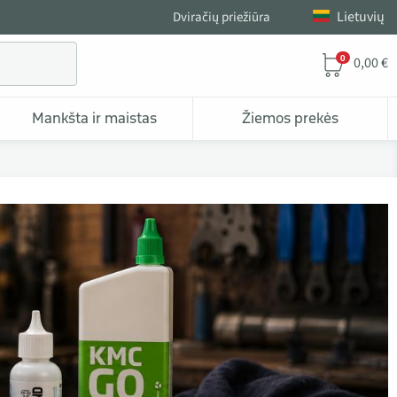
Lietuvių
Dviračių priežiūra
0
0,00 €
Mankšta ir maistas
Žiemos prekės