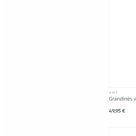
KMC
Grandinės 
49,95 €