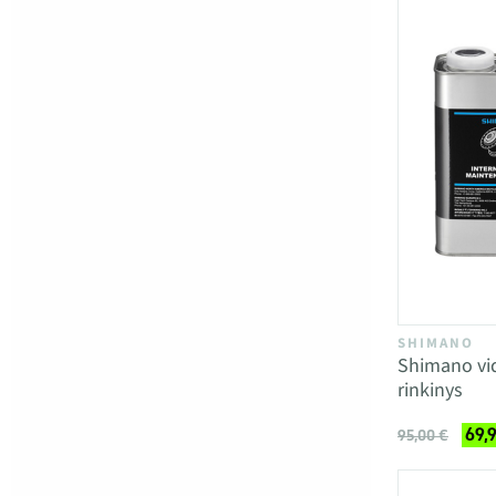
SHIMANO
Shimano vid
rinkinys
69,
95,00 €