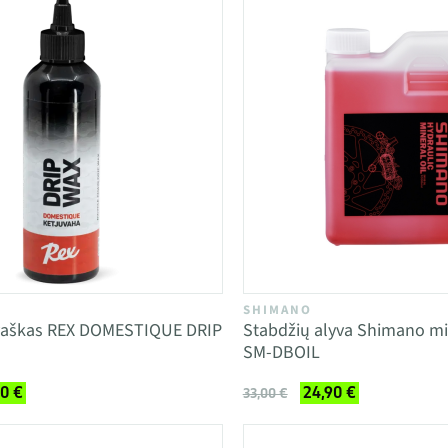
SHIMANO
vaškas REX DOMESTIQUE DRIP
Stabdžių alyva Shimano m
SM-DBOIL
0 €
24,90 €
33,00 €