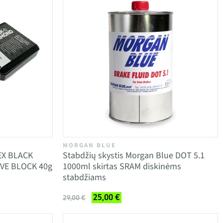
MORGAN BLUE
EX BLACK
Stabdžių skystis Morgan Blue DOT 5.1
VE BLOCK 40g
1000ml skirtas SRAM diskinėms
stabdžiams
25,00 €
29,00 €