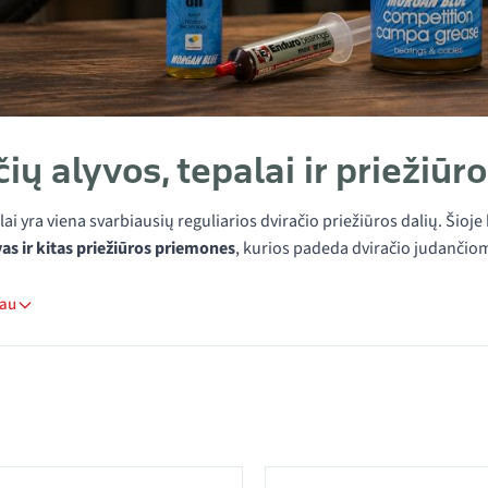
čių alyvos, tepalai ir priežiū
lai yra viena svarbiausių reguliarios dviračio priežiūros dalių. Šioje
as ir kitas priežiūros priemones
, kurios padeda dviračio judančiom
iau
 kategorijoje Tepalai ir riebalai