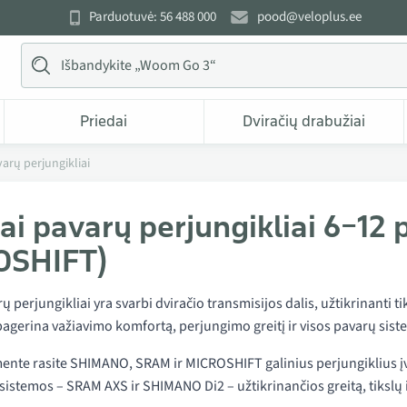
Parduotuvė: 56 488 000
pood@veloplus.ee
Priedai
Dviračių drabužiai
varų perjungikliai
iai pavarų perjungikliai 6–1
OSHIFT)
rų perjungikliai yra svarbi dviračio transmisijos dalis, užtikrinanti
pagerina važiavimo komfortą, perjungimo greitį ir visos pavarų si
ente rasite SHIMANO, SRAM ir MICROSHIFT galinius perjungiklius įva
sistemos – SRAM AXS ir SHIMANO Di2 – užtikrinančios greitą, tikslų