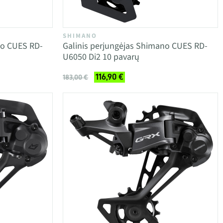
SHIMANO
no CUES RD-
Galinis perjungėjas Shimano CUES RD-
U6050 Di2 10 pavarų
116,90 €
183,00 €