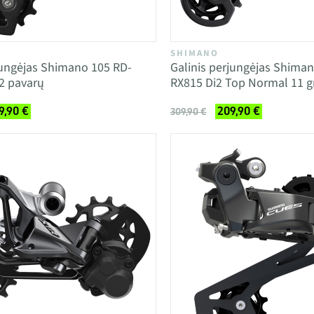
SHIMANO
jungėjas Shimano 105 RD-
Galinis perjungėjas Shima
2 pavarų
RX815 Di2 Top Normal 11 gr
9,90 €
209,90 €
309,90 €