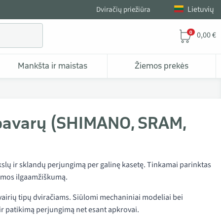
Lietuvių
Dviračių priežiūra
0
0,00 €
Mankšta ir maistas
Žiemos prekės
2 pavarų (SHIMANO, SRAM,
 tikslų ir sklandų perjungimą per galinę kasetę. Tinkamai parinktas
stemos ilgaamžiškumą.
irių tipų dviračiams. Siūlomi mechaniniai modeliai bei
 ir patikimą perjungimą net esant apkrovai.