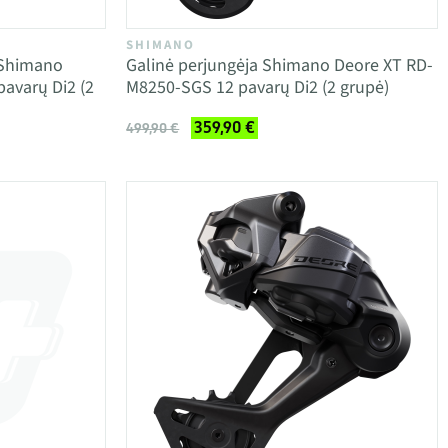
SHIMANO
 Shimano
Galinė perjungėja Shimano Deore XT RD-
avarų Di2 (2
M8250-SGS 12 pavarų Di2 (2 grupė)
359,90 €
499,90 €