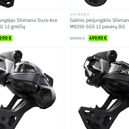
SHIMANO
jungėjas Shimano Dura-Ace
Galinis perjungiklis Shima
2 12 greičių
M9250-SGS 12 pavarų Di2
9,90 €
499,90 €
599,90 €