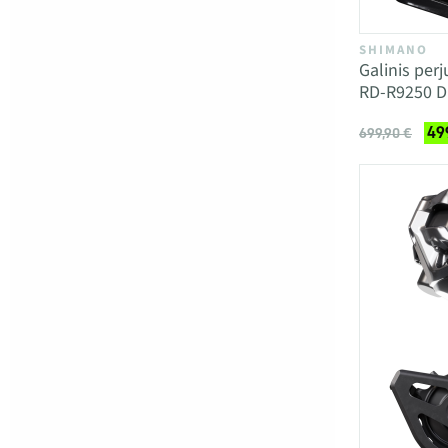
SHIMANO
Galinis per
RD-R9250 Di
49
699,90 €