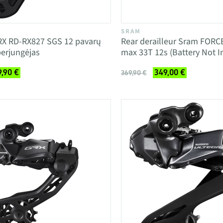
SRAM
X RD-RX827 SGS 12 pavarų
Rear derailleur Sram FORC
perjungėjas
max 33T 12s (Battery Not I
,90 €
349,00 €
369,90 €