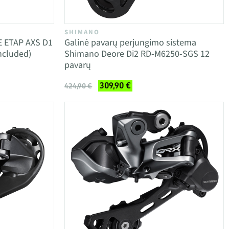
SHIMANO
E ETAP AXS D1
Galinė pavarų perjungimo sistema
ncluded)
Shimano Deore Di2 RD-M6250-SGS 12
pavarų
309,90 €
424,90 €