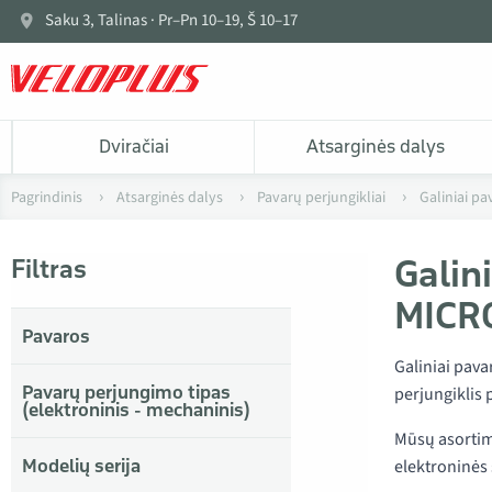
Saku 3, Talinas · Pr–Pn 10–19, Š 10–17
Dviračiai
Atsarginės dalys
Pagrindinis
Atsarginės dalys
Pavarų perjungikliai
Galiniai pa
Galin
Filtras
MICR
Pavaros
Galiniai pava
Pavarų perjungimo tipas
perjungiklis 
(elektroninis - mechaninis)
Mūsų asortim
Modelių serija
elektroninės 