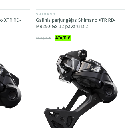
SHIMANO
no XTR RD-
Galinis perjungėjas Shimano XTR RD-
M9250-GS 12 pavarų Di2
474,11 €
694,95 €