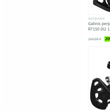
SHIMANO
Galinis per
R7150 Di2 1
20
269,00 €