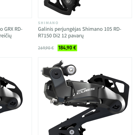
SHIMANO
no GRX RD-
Galinis perjungėjas Shimano 105 RD-
eičių
R7150 Di2 12 pavarų
184,90 €
269,90 €