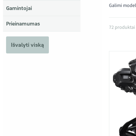
Galimi model
Gamintojai
Prieinamumas
Produktai
72 produktai
Išvalyti viską