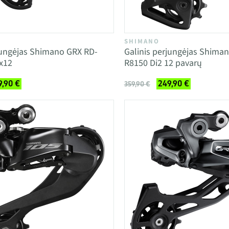
SHIMANO
jungėjas Shimano GRX RD-
Galinis perjungėjas Shiman
x12
R8150 Di2 12 pavarų
9,90 €
249,90 €
359,90 €