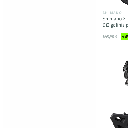
SHIMANO
Shimano XT
Di2 galinis 
43
649,90 €