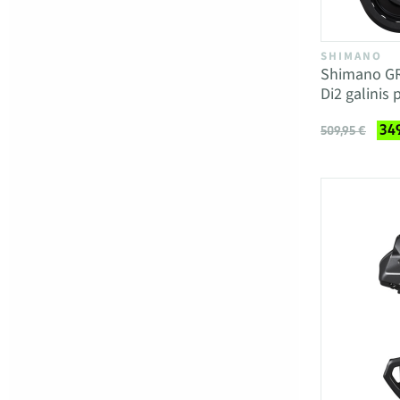
SHIMANO
Shimano GR
Di2 galinis 
349
509,95 €