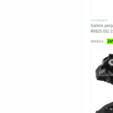
SHIMANO
Galinis per
RX825 Di2 2
26
399,90 €