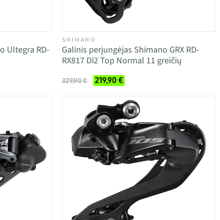
SHIMANO
o Ultegra RD-
Galinis perjungėjas Shimano GRX RD-
RX817 Di2 Top Normal 11 greičių
219,90 €
329,90 €