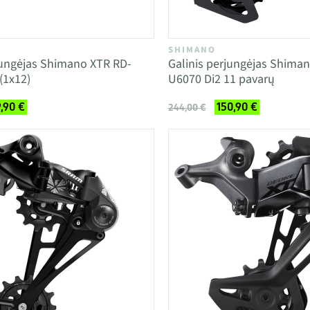
SHIMANO
jungėjas Shimano XTR RD-
Galinis perjungėjas Shima
(1x12)
U6070 Di2 11 pavarų
9,90 €
150,90 €
244,00 €