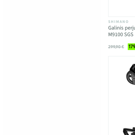
SHIMANO
Galinis per
M9100 SGS 
17
299,90 €