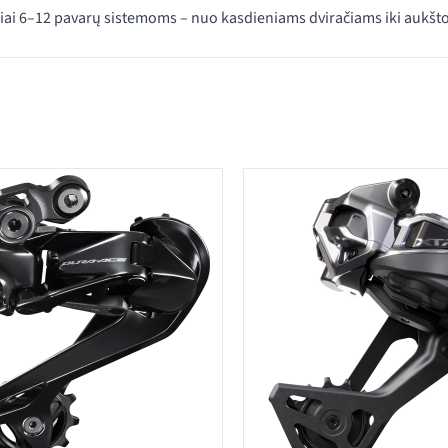
iai 6–12 pavarų sistemoms – nuo kasdieniams dviračiams iki aukšto
 kategorijoje Galiniai pavarų perjungikliai