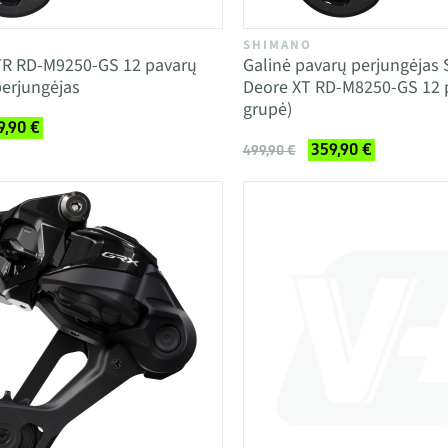
SHIMANO
R RD-M9250-GS 12 pavarų
Galinė pavarų perjungėjas
perjungėjas
Deore XT RD-M8250-GS 12 p
grupė)
9,90 €
359,90 €
499,90 €