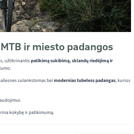
s MTB ir miesto padangos
s, užtikrinantis
patikimą sukibimą, sklandų riedėjimą ir
alumo.
r našesnes sulankstomas bei
modernias tubeless padangas
, kurios
naudojimui.
ikrina kokybę ir patikimumą.