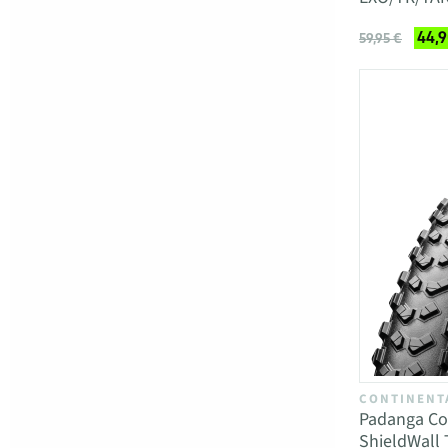
44,9
59,95 €
CONTINENT
Padanga Co
ShieldWall 