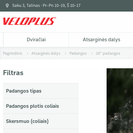
Saku 3, Talinas · Pr–Pn 10–19, Š 10–17
Dviračiai
Atsarginės dalys
Pagrindinis
Atsarginės dalys
Padangos
26" padangos
Filtras
Padangos tipas
Padangos plotis coliais
Skersmuo (coliais)