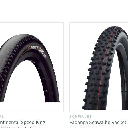
i kategorijoje 26" padangos
AL
SCHWALBE
ntinental Speed King
Padanga Schwalbe Rocket 