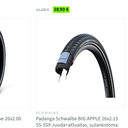
38,90 €
44,00 €
SCHWALBE
oe 26x2.00
Padanga Schwalbe BIG APPLE 26x2.15
55-559 Juoda+atšvaitas, sulankstoma