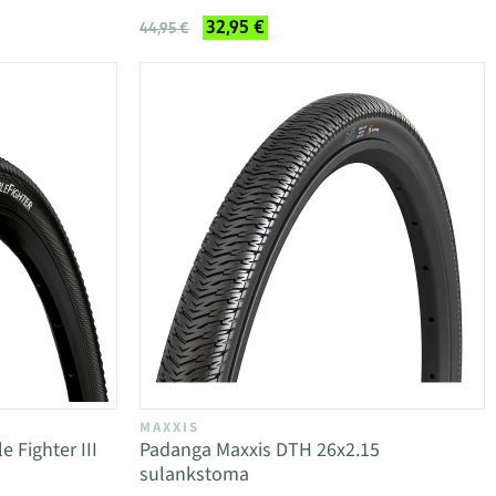
32,95 €
44,95 €
MAXXIS
 Fighter III
Padanga Maxxis DTH 26x2.15
sulankstoma