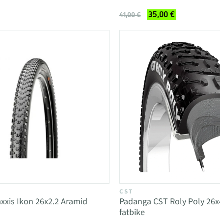
35,00 €
41,00 €
CST
xis Ikon 26x2.2 Aramid
Padanga CST Roly Poly 26x
fatbike