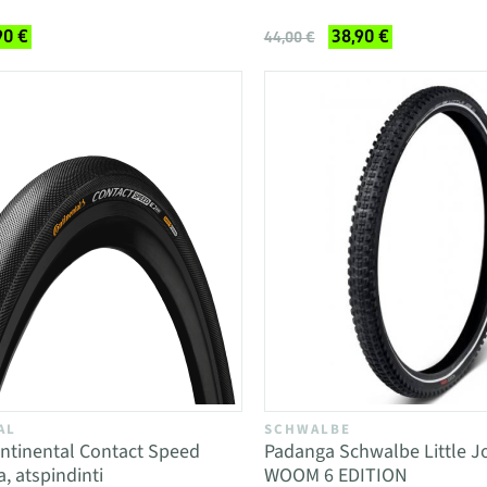
90 €
38,90 €
44,00 €
AL
SCHWALBE
ntinental Contact Speed
Padanga Schwalbe Little J
, atspindinti
WOOM 6 EDITION