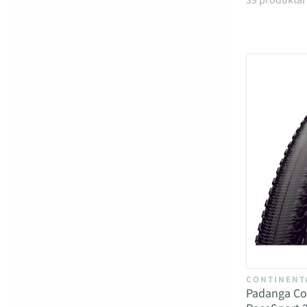
Produkta
39 produktai
CONTINENT
Padanga Co