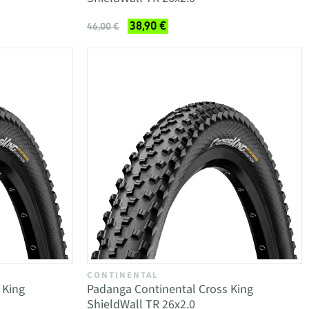
38,90 €
46,00 €
CONTINENTAL
 King
Padanga Continental Cross King
ShieldWall TR 26x2.0