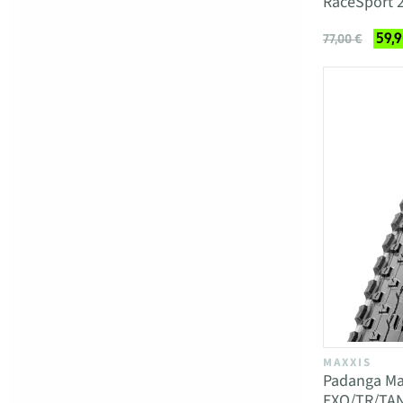
RaceSport 
59,9
77,00 €
MAXXIS
Padanga Max
EXO/TR/TA