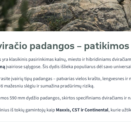
viračio padangos – patikimo
yra klasikinis pasirinkimas kalnų, miesto ir hibridiniams dviračiam
umą
įvairiose sąlygose. Šis dydis išlieka populiarus dėl savo univers
asite įvairių tipų padangas – patvarias vielos krašto, lengvesnes i
oti mažesniu slėgiu ir sumažina pradūrimų riziką.
lomos 590 mm dydžio padangos, skirtos specifiniams dviračiams ir 
nius iš tokių gamintojų kaip
Maxxis, CST ir Continental
, kurie užt