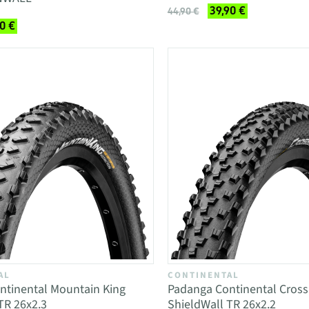
39,90 €
44,90 €
0 €
AL
CONTINENTAL
ntinental Mountain King
Padanga Continental Cross
TR 26x2.3
ShieldWall TR 26x2.2