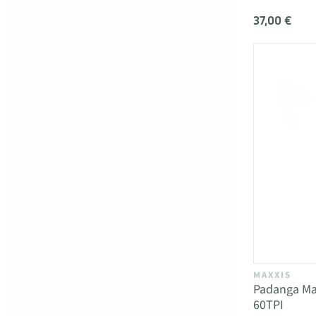
37,00 €
MAXXIS
Padanga Max
60TPI