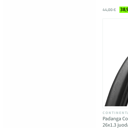
38,
44,00 €
CONTINENT
Padanga Co
26x1.3 juoda