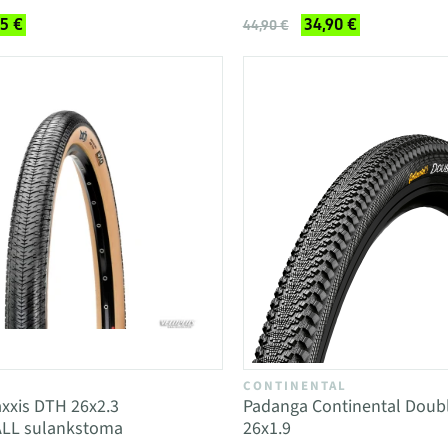
95 €
34,90 €
44,90 €
CONTINENTAL
xxis DTH 26x2.3
Padanga Continental Double
LL sulankstoma
26x1.9