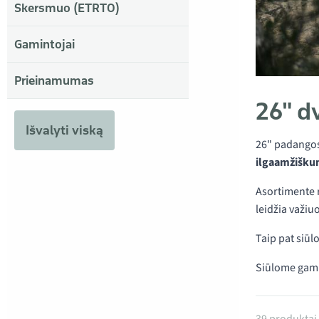
Skersmuo (ETRTO)
Gamintojai
Prieinamumas
26" d
Išvalyti viską
26" padangos 
ilgaamžišk
Asortimente r
leidžia važiu
Taip pat siū
Siūlome gami