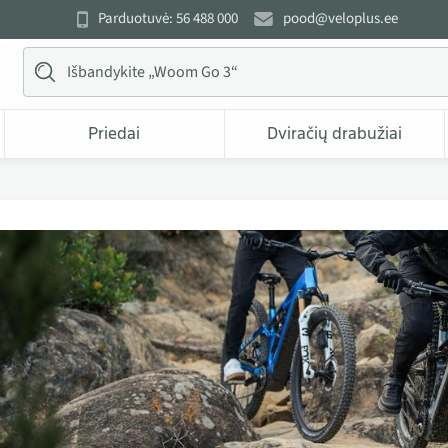
Parduotuvė: 56 488 000
pood@veloplus.ee
Priedai
Dviračių drabužiai