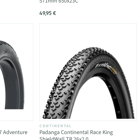
571mm 650x23C
49,95 €
CONTINENTAL
7 Adventure
Padanga Continental Race King
ShieldWall TR 26x2.0