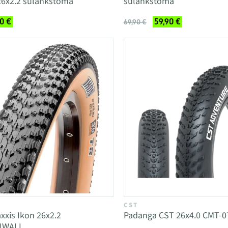
26x2.2 sulankstoma
sulankstoma
0 €
59,90 €
69,90 €
CST
xis Ikon 26x2.2
Padanga CST 26x4.0 CMT-0
NWALL