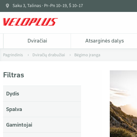
Saku 3, Talinas · Pr–Pn 10–19, Š 10–17
Dviračiai
Atsarginės dalys
Pagrindinis
Dviračių drabužiai
Bėgimo įranga
Filtras
Dydis
Spalva
Gamintojai