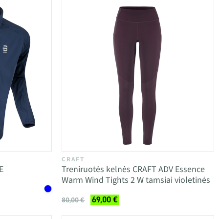
CRAFT
E
Treniruotės kelnės CRAFT ADV Essence
Warm Wind Tights 2 W tamsiai violetinės
69,00 €
80,00 €