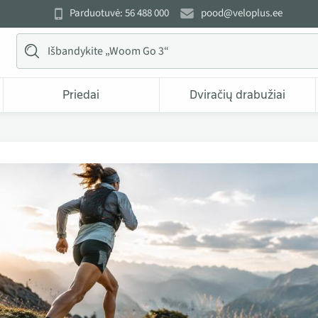
Parduotuvė: 56 488 000
pood@veloplus.ee
Priedai
Dviračių drabužiai