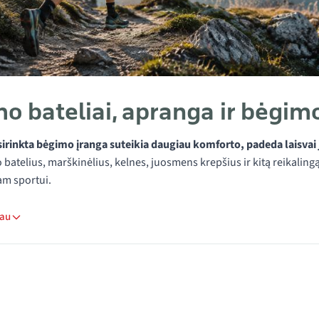
o bateliai, apranga ir bėgi
rinkta bėgimo įranga suteikia daugiau komforto, padeda laisvai judė
 batelius, marškinėlius, kelnes, juosmens krepšius ir kitą reikalin
am sportui.
iau
i kategorijoje Bėgimo įranga