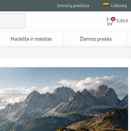
Lietuvių
Dviračių priežiūra
0
0,00 €
Mankšta ir maistas
Žiemos prekės