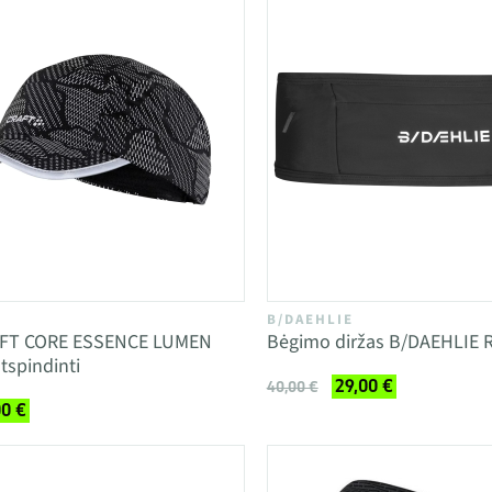
B/DAEHLIE
AFT CORE ESSENCE LUMEN
Bėgimo diržas B/DAEHLIE 
tspindinti
29,00 €
40,00 €
00 €