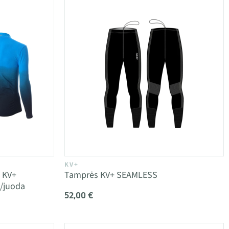
KV+
s KV+
Tamprės KV+ SEAMLESS
/juoda
52,00 €