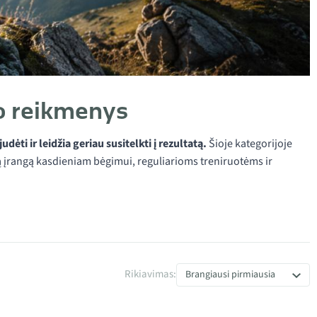
mo reikmenys
ti ir leidžia geriau susitelkti į rezultatą.
Šioje kategorijoje
gą įrangą kasdieniam bėgimui, reguliarioms treniruotėms ir
Rikiavimas:
Brangiausi pirmiausia