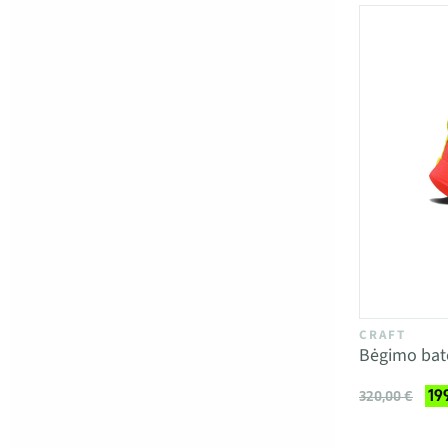
CRAFT
Bėgimo bat
19
320,00 €