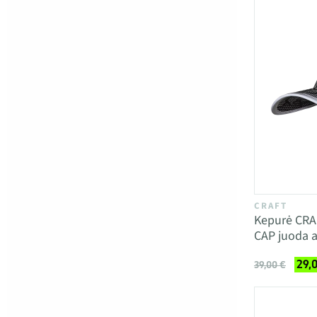
CRAFT
Kepurė CR
CAP juoda a
29,
39,00 €