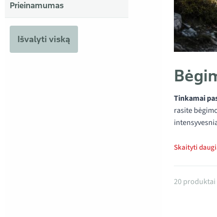
Prieinamumas
Išvalyti viską
Bėgim
Tinkamai pasi
rasite bėgimo
intensyvesni
Skaityti daug
Produkta
20 produktai