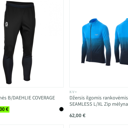
KV+
nės B/DAEHLIE COVERAGE
Džersis ilgomis rankovėmi
SEAMLESS L/XL Zip mėlyna
00 €
62,00 €