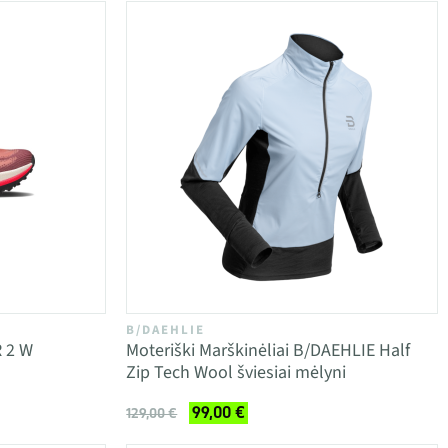
B/DAEHLIE
 2 W
Moteriški Marškinėliai B/DAEHLIE Half
Zip Tech Wool šviesiai mėlyni
99,00 €
129,00 €