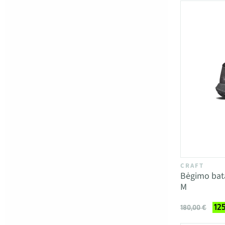
CRAFT
Bėgimo bat
M
125
180,00 €