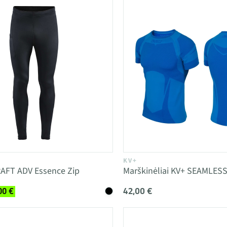
KV+
AFT ADV Essence Zip
Marškinėliai KV+ SEAMLES
42,00 €
00 €