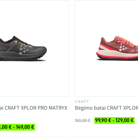
CRAFT
ai CRAFT XPLOR PRO MATRYX
Bėgimo batai CRAFT XPLOR
99,90 € - 129,00 €
150,00 €
,00 € - 149,00 €