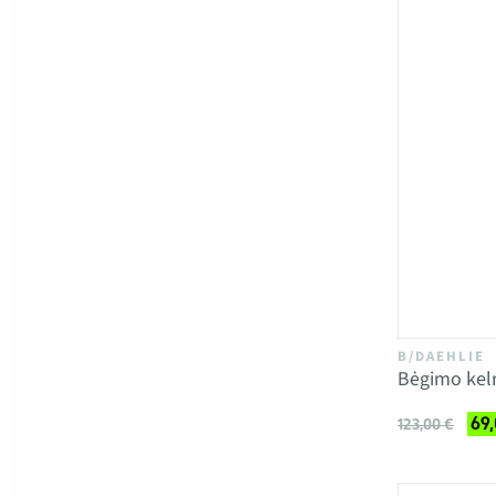
B/DAEHLIE
Bėgimo kel
69,
123,00 €