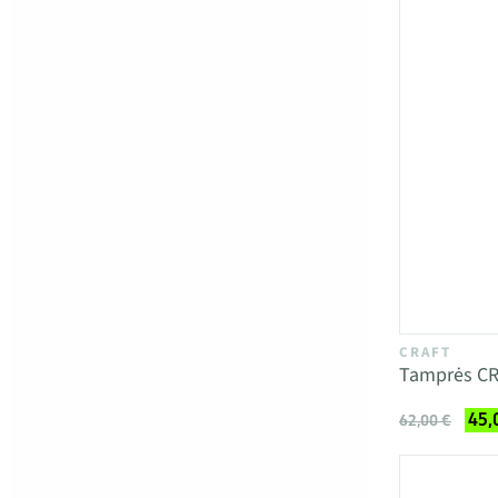
CRAFT
Tamprės CR
45,
62,00 €