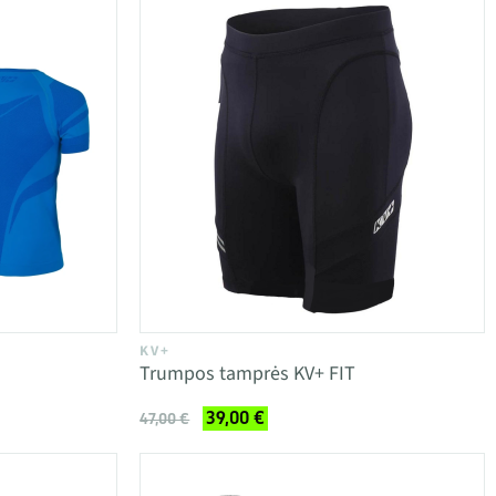
KV+
S
Trumpos tamprės KV+ FIT
39,00 €
47,00 €