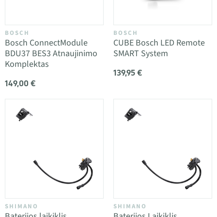
BOSCH
BOSCH
Bosch ConnectModule
CUBE Bosch LED Remote
BDU37 BES3 Atnaujinimo
SMART System
Komplektas
139,95 €
149,00 €
SHIMANO
SHIMANO
Baterijos laikiklis
Baterijos Laikiklis