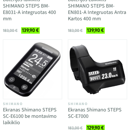
SHIMANO STEPS BM-
SHIMANO STEPS BM-
E8031-A integruotas 400
EN801-A Integruotas Antra
mm
Kartos 400 mm
139,90 €
139,90 €
183,00 €
183,00 €
SHIMANO
SHIMANO
Ekranas Shimano STEPS
Ekranas Shimano STEPS
SC-E6100 be montavimo
SC-E7000
laikiklio
129,90 €
183,00 €