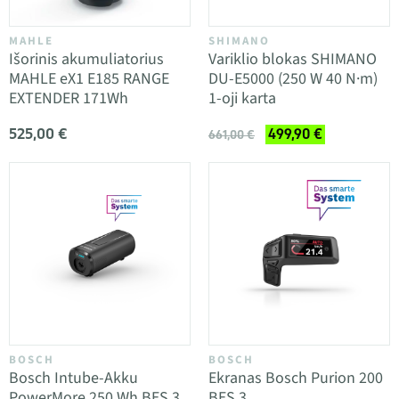
MAHLE
SHIMANO
Išorinis akumuliatorius
Variklio blokas SHIMANO
MAHLE eX1 E185 RANGE
DU-E5000 (250 W 40 N·m)
EXTENDER 171Wh
1-oji karta
525,00 €
499,90 €
661,00 €
BOSCH
BOSCH
Bosch Intube-Akku
Ekranas Bosch Purion 200
PowerMore 250 Wh BES 3
BES 3