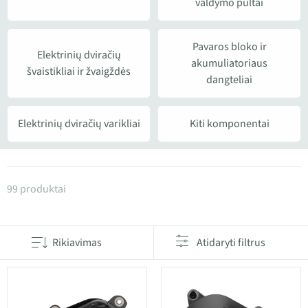
valdymo pultai
Pavaros bloko ir
Elektrinių dviračių
akumuliatoriaus
švaistikliai ir žvaigždės
dangteliai
Elektrinių dviračių varikliai
Kiti komponentai
Produktai kategorijoje Elektrinių dviračių atsarginės
99 produktai
Rikiavimas
Atidaryti filtrus