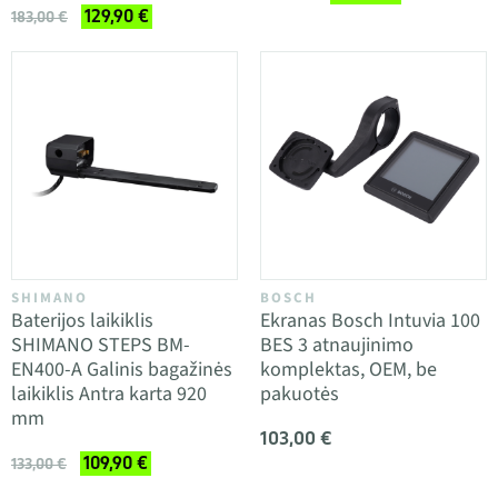
129,90 €
183,00 €
SHIMANO
BOSCH
Baterijos laikiklis
Ekranas Bosch Intuvia 100
SHIMANO STEPS BM-
BES 3 atnaujinimo
EN400-A Galinis bagažinės
komplektas, OEM, be
laikiklis Antra karta 920
pakuotės
mm
103,00 €
109,90 €
133,00 €