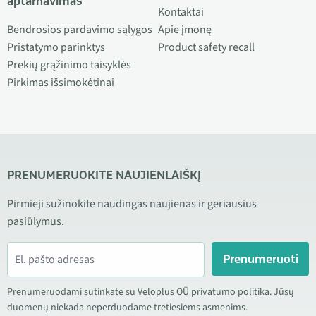
aptarnavimas
Kontaktai
Bendrosios pardavimo sąlygos
Apie įmonę
Pristatymo parinktys
Product safety recall
Prekių grąžinimo taisyklės
Pirkimas išsimokėtinai
PRENUMERUOKITE NAUJIENLAIŠKĮ
Pirmieji sužinokite naudingas naujienas ir geriausius
pasiūlymus.
Prenumeruoti
Prenumeruodami sutinkate su Veloplus OÜ privatumo politika. Jūsų
duomenų niekada neperduodame tretiesiems asmenims.