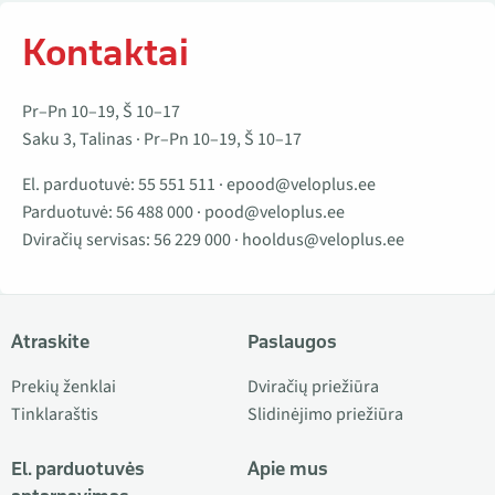
Kontaktai
Pr–Pn 10–19, Š 10–17
Saku 3, Talinas · Pr–Pn 10–19, Š 10–17
El. parduotuvė:
55 551 511
·
epood@veloplus.ee
Parduotuvė:
56 488 000
·
pood@veloplus.ee
Dviračių servisas:
56 229 000
·
hooldus@veloplus.ee
Atraskite
Paslaugos
Prekių ženklai
Dviračių priežiūra
Tinklaraštis
Slidinėjimo priežiūra
El. parduotuvės
Apie mus