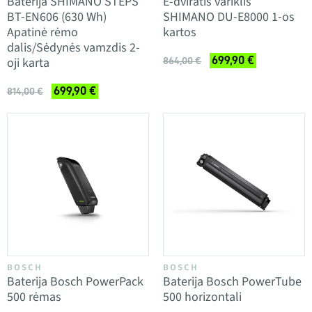
Baterija SHIMANO STEPS
E-dviratis variklis
BT-EN606 (630 Wh)
SHIMANO DU-E8000 1-os
Apatinė rėmo
kartos
dalis/Sėdynės vamzdis 2-
699,90 €
oji karta
864,00 €
699,90 €
814,00 €
BOSCH
BOSCH
Baterija Bosch PowerPack
Baterija Bosch PowerTube
500 rėmas
500 horizontali