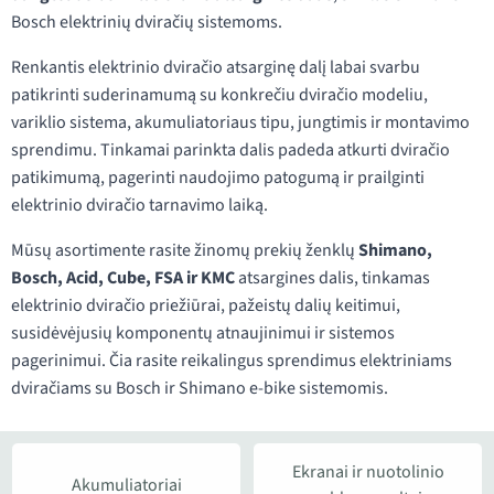
Bosch elektrinių dviračių sistemoms.
Renkantis elektrinio dviračio atsarginę dalį labai svarbu
patikrinti suderinamumą su konkrečiu dviračio modeliu,
variklio sistema, akumuliatoriaus tipu, jungtimis ir montavimo
sprendimu. Tinkamai parinkta dalis padeda atkurti dviračio
patikimumą, pagerinti naudojimo patogumą ir prailginti
elektrinio dviračio tarnavimo laiką.
Mūsų asortimente rasite žinomų prekių ženklų
Shimano,
Bosch, Acid, Cube, FSA ir KMC
atsargines dalis, tinkamas
elektrinio dviračio priežiūrai, pažeistų dalių keitimui,
susidėvėjusių komponentų atnaujinimui ir sistemos
pagerinimui. Čia rasite reikalingus sprendimus elektriniams
dviračiams su Bosch ir Shimano e-bike sistemomis.
Ekranai ir nuotolinio
Akumuliatoriai