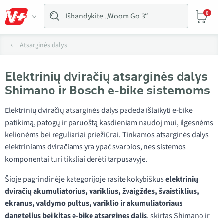
0
Atsarginės dalys
Elektrinių dviračių atsarginės dalys
Shimano ir Bosch e-bike sistemoms
Elektrinių dviračių atsarginės dalys padeda išlaikyti e-bike
patikimą, patogų ir paruoštą kasdieniam naudojimui, ilgesnėms
kelionėms bei reguliariai priežiūrai. Tinkamos atsarginės dalys
elektriniams dviračiams yra ypač svarbios, nes sistemos
komponentai turi tiksliai derėti tarpusavyje.
Šioje pagrindinėje kategorijoje rasite kokybiškus
elektrinių
dviračių akumuliatorius, variklius, žvaigždes, švaistiklius,
ekranus, valdymo pultus, variklio ir akumuliatoriaus
dangtelius bei kitas e-bike atsargines dalis
, skirtas Shimano ir