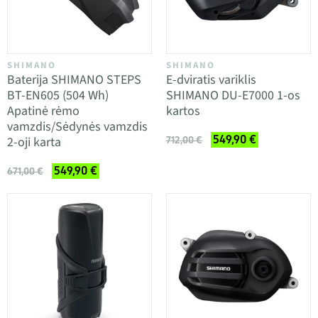
SHIMANO
SHIMANO
Baterija SHIMANO STEPS
E-dviratis variklis
BT-EN605 (504 Wh)
SHIMANO DU-E7000 1-os
Apatinė rėmo
kartos
vamzdis/Sėdynės vamzdis
549,90 €
2-oji karta
712,00 €
549,90 €
671,00 €