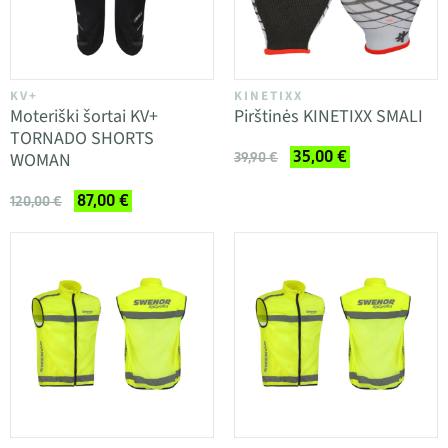
KV+
KINETIXX
Moteriški šortai KV+
Pirštinės KINETIXX SMALI
TORNADO SHORTS
35,00 €
WOMAN
39,90 €
87,00 €
120,00 €