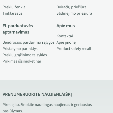
Prekių ženklai
Dviračių priežiūra
Tinklaraštis
Slidinėjimo priežiūra
El. parduotuvės
Apie mus
aptarnavimas
Kontaktai
Bendrosios pardavimo sąlygos
Apie įmonę
Pristatymo parinktys
Product safety recall
Prekių grąžinimo taisyklės
Pirkimas išsimokėtinai
PRENUMERUOKITE NAUJIENLAIŠKĮ
Pirmieji sužinokite naudingas naujienas ir geriausius
pasiūlymus.