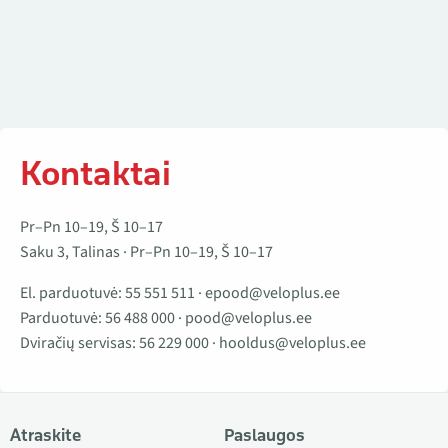
Kontaktai
Pr–Pn 10–19, Š 10–17
Saku 3, Talinas · Pr–Pn 10–19, Š 10–17
El. parduotuvė:
55 551 511
·
epood@veloplus.ee
Parduotuvė:
56 488 000
·
pood@veloplus.ee
Dviračių servisas:
56 229 000
·
hooldus@veloplus.ee
Atraskite
Paslaugos