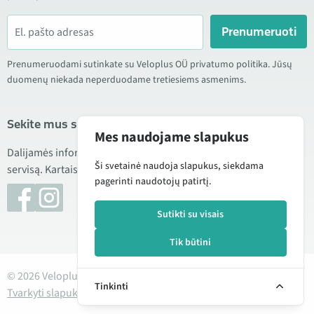
Prenumeruoti
Prenumeruodami sutinkate su Veloplus OÜ privatumo politika. Jūsų
duomenų niekada neperduodame tretiesiems asmenims.
Sekite mus socialiniuose tinkluose
Mes naudojame slapukus
Dalijamės informacija apie geras kainas, naujus produktus ir
Ši svetainė naudoja slapukus, siekdama
servisą. Kartais taip pat publikuojame produktų apžvalgas.
pagerinti naudotojų patirtį.
Sutikti su visais
Tik būtini
© 2026 Veloplus OÜ. Visos teisės saugomos
Tinkinti
Tvarkyti slapukus