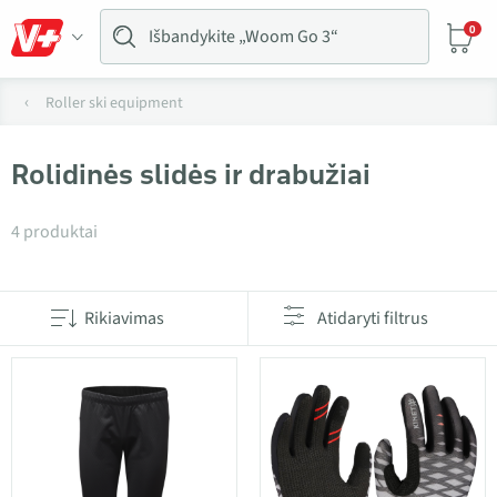
0
Roller ski equipment
Rolidinės slidės ir drabužiai
Produktai kategorijoje Rolidinės slidės ir drabužiai
4 produktai
Rikiavimas
Atidaryti filtrus