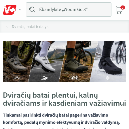
0
Dviračių batai ir dalys
Dviračių batai plentui, kalnų
dviračiams ir kasdieniam važiavimui
Tinkamai pasirinkti dviračių batai pagerina važiavimo
komfortą, pedalų mynimo efektyvumą ir dviračio valdymą.