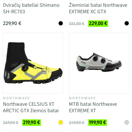
Dviračių bateliai Shimano
Žieminiai batai Northwave
SH-RC703
EXTREME XC GTX
229,90 €
229,00 €
332,00 €
NORTHWAVE
NORTHWAVE
Northwave CELSIUS XT
MTB batai Northwave
ARCTIC GTX žiemos batai
EXTREME XT
219,90 €
199,90 €
269,90 €
249,90 €