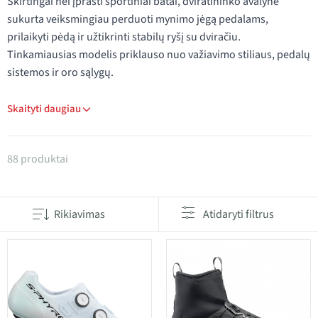
Skirtingai nei įprasti sportiniai batai, dviratininko avalynė
sukurta veiksmingiau perduoti mynimo jėgą pedalams,
prilaikyti pėdą ir užtikrinti stabilų ryšį su dviračiu.
Tinkamiausias modelis priklauso nuo važiavimo stiliaus, pedalų
sistemos ir oro sąlygų.
Skaityti daugiau
Produktai kategorijoje Dviračių batai
88 produktai
Rikiavimas
Atidaryti filtrus