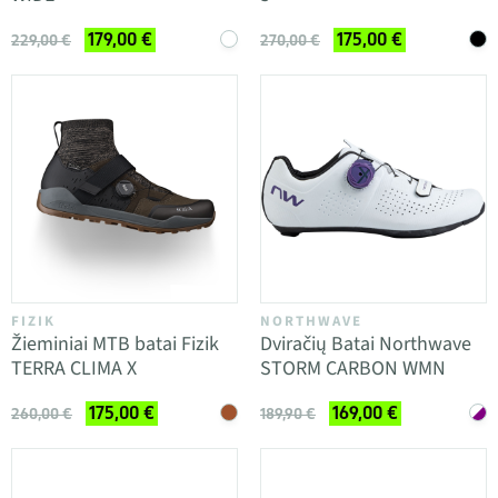
179,00 €
175,00 €
229,00 €
270,00 €
FIZIK
NORTHWAVE
Žieminiai MTB batai Fizik
Dviračių Batai Northwave
TERRA CLIMA X
STORM CARBON WMN
175,00 €
169,00 €
260,00 €
189,90 €