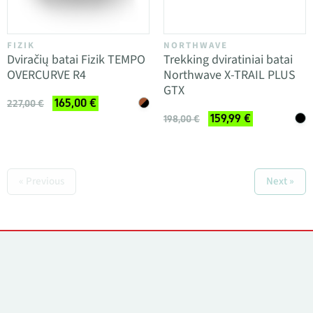
FIZIK
NORTHWAVE
Dviračių batai Fizik TEMPO
Trekking dviratiniai batai
OVERCURVE R4
Northwave X-TRAIL PLUS
GTX
165,00 €
227,00 €
159,99 €
198,00 €
« Previous
Next »
Kontaktai