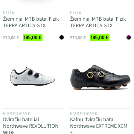
FIZIK
FIZIK
Žieminiai MTB batai Fizik
Žieminiai MTB batai Fizik
TERRA ARTICA GTX
TERRA ARTICA GTX
185,00 €
185,00 €
270,00 €
270,00 €
NORTHWAVE
NORTHWAVE
Dviračių bateliai
Kalnų dviračių batai
Northwave REVOLUTION
Northwave EXTREME XCM
WIDE
3