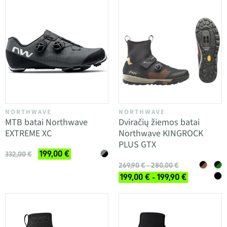
NORTHWAVE
NORTHWAVE
MTB batai Northwave
Dviračių žiemos batai
EXTREME XC
Northwave KINGROCK
PLUS GTX
199,00 €
332,00 €
269,90 € - 280,00 €
199,00 € - 199,90 €