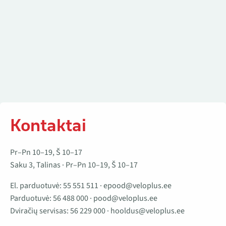
Kontaktai
Pr–Pn 10–19, Š 10–17
Saku 3, Talinas · Pr–Pn 10–19, Š 10–17
El. parduotuvė:
55 551 511
·
epood@veloplus.ee
Parduotuvė:
56 488 000
·
pood@veloplus.ee
Dviračių servisas:
56 229 000
·
hooldus@veloplus.ee