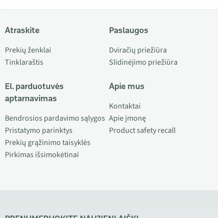
Atraskite
Paslaugos
Prekių ženklai
Dviračių priežiūra
Tinklaraštis
Slidinėjimo priežiūra
El. parduotuvės
Apie mus
aptarnavimas
Kontaktai
Bendrosios pardavimo sąlygos
Apie įmonę
Pristatymo parinktys
Product safety recall
Prekių grąžinimo taisyklės
Pirkimas išsimokėtinai