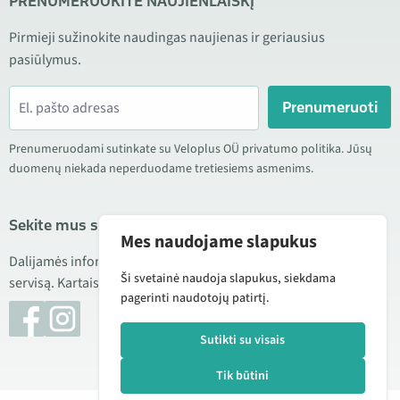
PRENUMERUOKITE NAUJIENLAIŠKĮ
Pirmieji sužinokite naudingas naujienas ir geriausius
pasiūlymus.
Prenumeruoti
Prenumeruodami sutinkate su Veloplus OÜ privatumo politika. Jūsų
duomenų niekada neperduodame tretiesiems asmenims.
Sekite mus socialiniuose tinkluose
Mes naudojame slapukus
Dalijamės informacija apie geras kainas, naujus produktus ir
Ši svetainė naudoja slapukus, siekdama
servisą. Kartais taip pat publikuojame produktų apžvalgas.
pagerinti naudotojų patirtį.
Sutikti su visais
Tik būtini