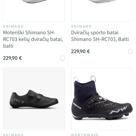
SHIMANO
SHIMANO
Moteriški Shimano SH-
Dviračių sporto batai
RC703 kelių dviračių batai,
Shimano SH-RC703, Balti
balti
229,90 €
229,90 €
SHIMANO
NORTHWAVE