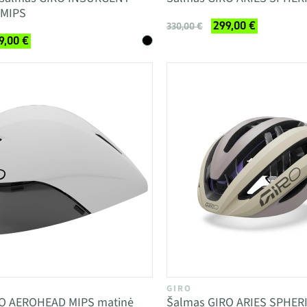
 MIPS
299,00 €
330,00 €
9,00 €
GIRO
O AEROHEAD MIPS matinė
Šalmas GIRO ARIES SPHER