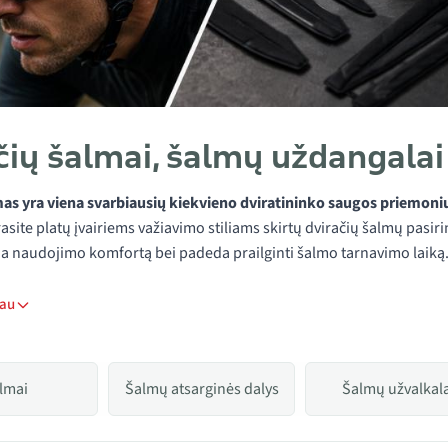
čių šalmai, šalmų uždangalai 
mas yra viena svarbiausių kiekvieno dviratininko saugos priemoni
rasite platų įvairiems važiavimo stiliams skirtų dviračių šalmų pasir
na naudojimo komfortą bei padeda prailginti šalmo tarnavimo laiką
iau
lmai
Šalmų atsarginės dalys
Šalmų užvalkala