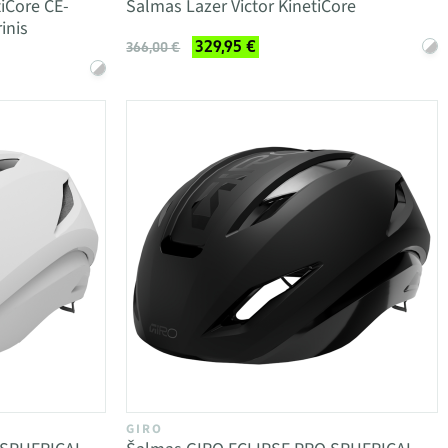
iCore CE-
Šalmas Lazer Victor KinetiCore
inis
329,95 €
366,00 €
GIRO