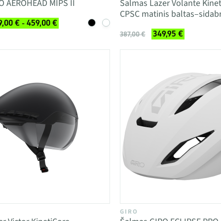
O AEROHEAD MIPS II
Šalmas Lazer Volante Kinet
CPSC matinis baltas–sidabr
,00 € - 459,00 €
349,95 €
387,00 €
GIRO