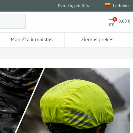
Lietuvių
Dviračių priežiūra
0
0,00 €
Mankšta ir maistas
Žiemos prekės