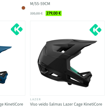
M/55-59CM
279,00 €
330,00 €
LAZER
ge KinetiCore
Viso veido šalmas Lazer Cage KinetiCore