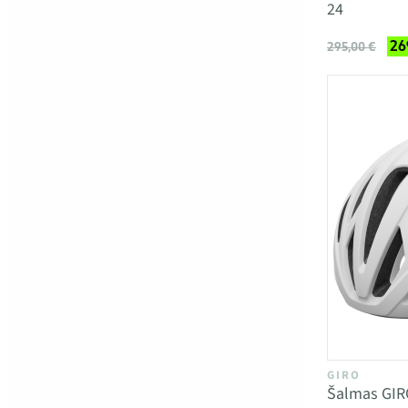
24
26
295,00 €
GIRO
Šalmas GIR