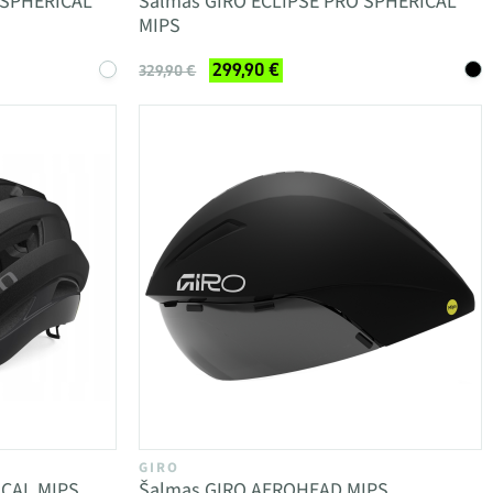
 SPHERICAL
Šalmas GIRO ECLIPSE PRO SPHERICAL
MIPS
299,90 €
329,90 €
GIRO
ICAL MIPS
Šalmas GIRO AEROHEAD MIPS