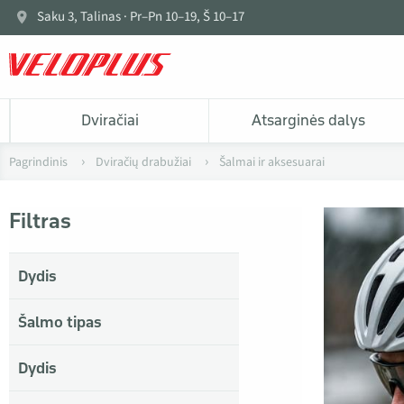
Saku 3, Talinas · Pr–Pn 10–19, Š 10–17
Dviračiai
Atsarginės dalys
Pagrindinis
Dviračių drabužiai
Šalmai ir aksesuarai
Filtras
Dydis
Šalmo tipas
Dydis