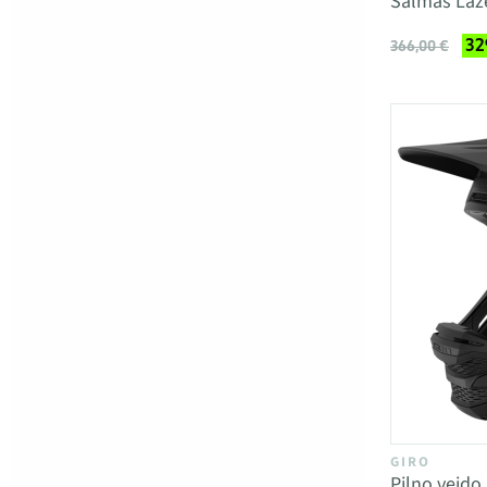
Šalmas Laze
32
366,00 €
GIRO
Pilno veid