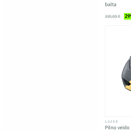
balta
29
330,00 €
LAZER
Pilno veido