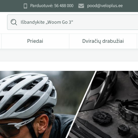
Parduotuvė: 56 488 000
pood@veloplus.ee
Priedai
Dviračių drabužiai