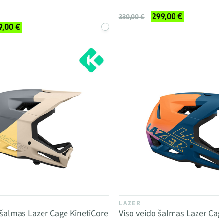
299,00 €
330,00 €
9,00 €
LAZER
 šalmas Lazer Cage KinetiCore
Viso veido šalmas Lazer Ca