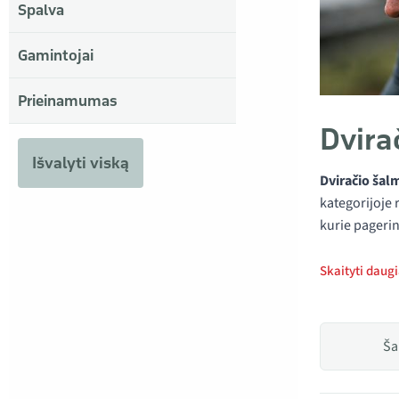
Spalva
Gamintojai
Prieinamumas
Dvira
Išvalyti viską
Dviračio šal
kategorijoje 
kurie pageri
Skaityti daug
Ša