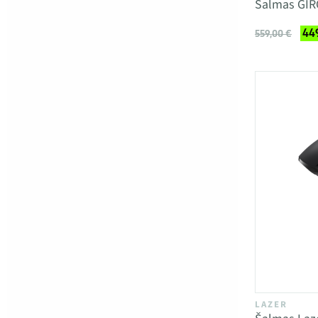
Šalmas GIR
449
559,00 €
LAZER