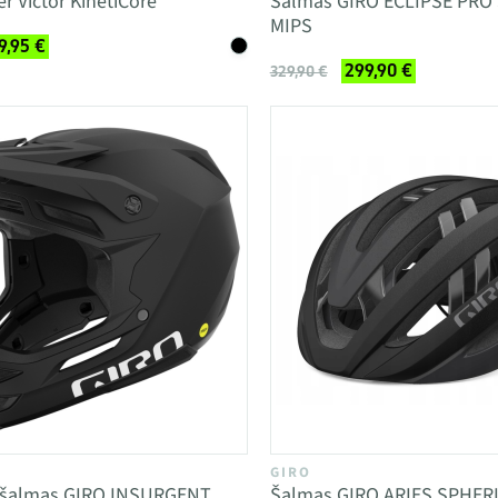
r Victor KinetiCore
Šalmas GIRO ECLIPSE PRO
MIPS
9,95 €
299,90 €
329,90 €
GIRO
o šalmas GIRO INSURGENT
Šalmas GIRO ARIES SPHER