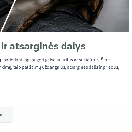
ir atsarginės dalys
ų
, padedanti apsaugoti galvą nukritus ar susidūrus. Šioje
inkimą, taip pat šalmų uždangalus, atsargines dalis ir priedus,
.
i