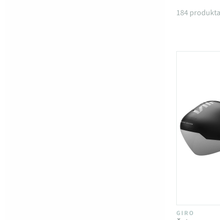
Produktai
184 produkta
GIRO