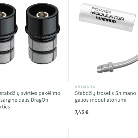
SHIMANO
 stabdžių svirties pakėlimo
Stabdžių troselis Shimano
tsarginė dalis DragOn
galios moduliatoriumi
rties
7,45 €