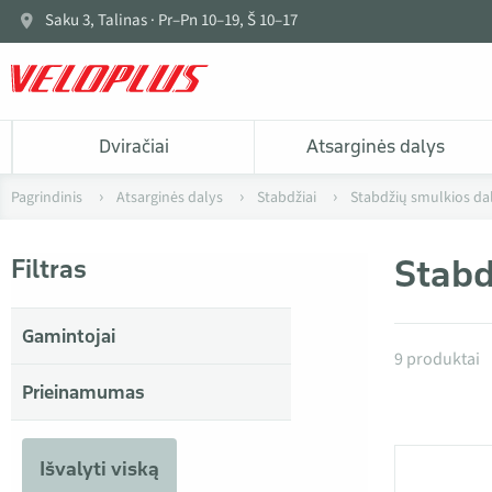
Saku 3, Talinas · Pr–Pn 10–19, Š 10–17
Dviračiai
Atsarginės dalys
Pagrindinis
Atsarginės dalys
Stabdžiai
Stabdžių smulkios da
Stabd
Filtras
Gamintojai
Produkta
9 produktai
Prieinamumas
Išvalyti viską