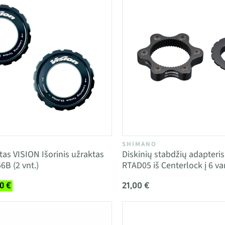
SHIMANO
tas VISION Išorinis užraktas
Diskinių stabdžių adapter
B (2 vnt.)
RTAD05 iš Centerlock į 6 va
21,00 €
0 €