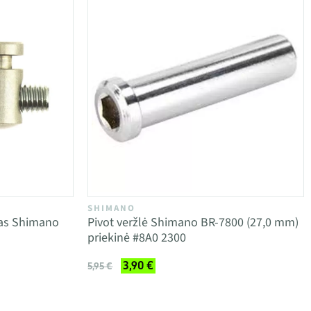
SHIMANO
tas Shimano
Pivot veržlė Shimano BR-7800 (27,0 mm)
priekinė #8A0 2300
3,90 €
5,95 €