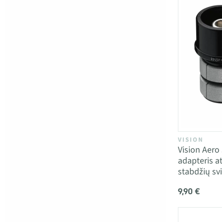
VISION
Vision Aero
adapteris a
stabdžių svi
9,90 €