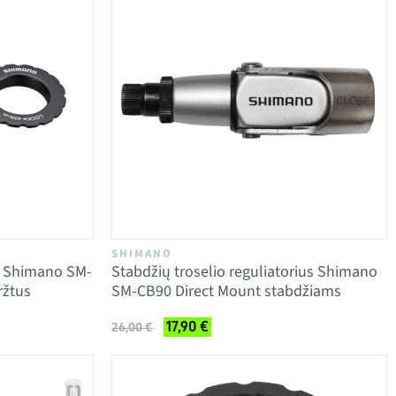
SHIMANO
is Shimano SM-
Stabdžių troselio reguliatorius Shimano
ržtus
SM-CB90 Direct Mount stabdžiams
17,90 €
26,00 €