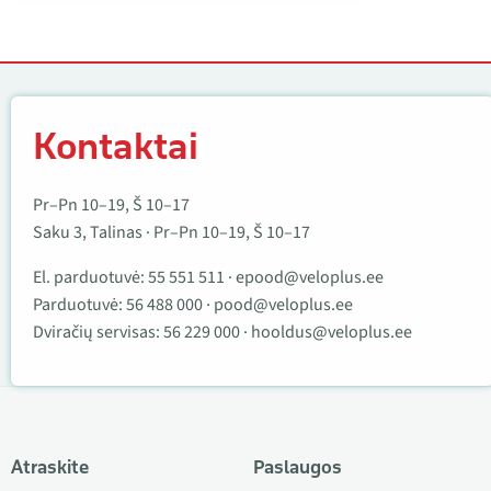
Kontaktai
Kontaktai
Pr–Pn 10–19, Š 10–17
Saku 3, Talinas · Pr–Pn 10–19, Š 10–17
El. parduotuvė:
55 551 511
·
epood@veloplus.ee
Parduotuvė:
56 488 000
·
pood@veloplus.ee
Dviračių servisas:
56 229 000
·
hooldus@veloplus.ee
Atraskite
Paslaugos