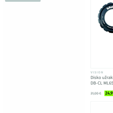
VISION
Disko užrak
DB-CL ML656
24,9
31,00 €