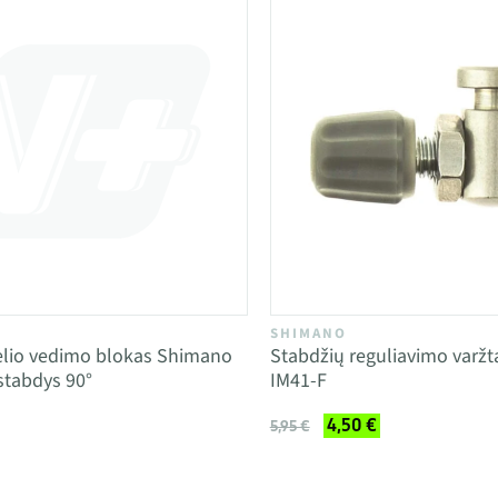
SHIMANO
elio vedimo blokas Shimano
Stabdžių reguliavimo varž
stabdys 90°
IM41-F
4,50 €
5,95 €