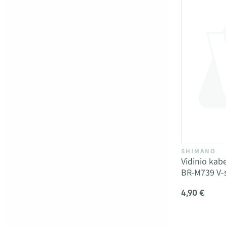
SHIMANO
Vidinio kab
BR-M739 V-
4,90 €