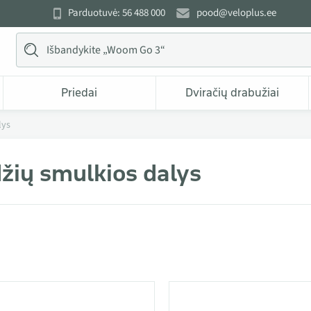
Parduotuvė: 56 488 000
pood@veloplus.ee
Priedai
Dviračių drabužiai
lys
žių smulkios dalys
i kategorijoje Stabdžių smulkios dalys