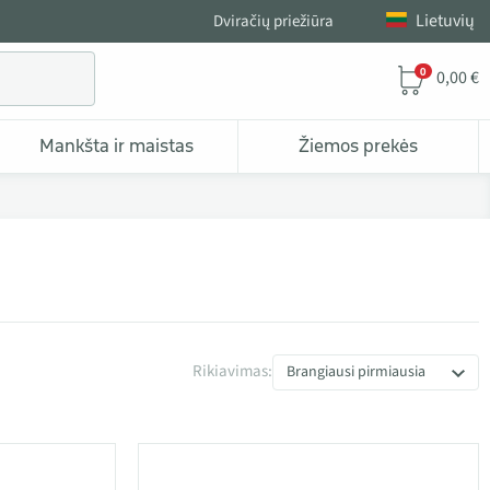
Lietuvių
Dviračių priežiūra
0
0,00 €
Mankšta ir maistas
Žiemos prekės
Rikiavimas:
Brangiausi pirmiausia