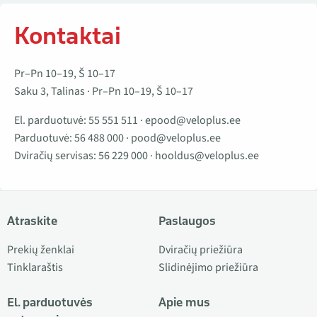
Kontaktai
Pr–Pn 10–19, Š 10–17
Saku 3, Talinas · Pr–Pn 10–19, Š 10–17
El. parduotuvė:
55 551 511
·
epood@veloplus.ee
Parduotuvė:
56 488 000
·
pood@veloplus.ee
Dviračių servisas:
56 229 000
·
hooldus@veloplus.ee
Atraskite
Paslaugos
Prekių ženklai
Dviračių priežiūra
Tinklaraštis
Slidinėjimo priežiūra
El. parduotuvės
Apie mus