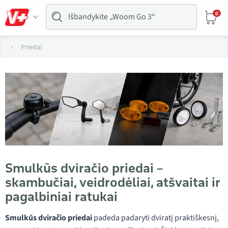
0
Priedai
Smulkūs dviračio priedai –
skambučiai, veidrodėliai, atšvaitai ir
pagalbiniai ratukai
Smulkūs dviračio priedai
padeda padaryti dviratį praktiškesnį,