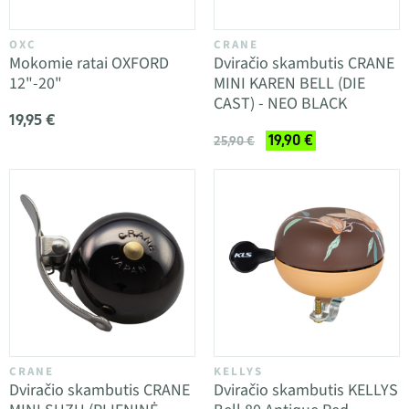
OXC
CRANE
Mokomie ratai OXFORD
Dviračio skambutis CRANE
12"-20"
MINI KAREN BELL (DIE
CAST) - NEO BLACK
19,95 €
19,90 €
25,90 €
CRANE
KELLYS
Dviračio skambutis CRANE
Dviračio skambutis KELLYS