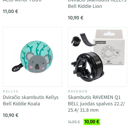
Bell Kiddie Lion
11,00 €
10,90 €
KELLYS
RAVEMEN
Dviračio skambutis Kellys
Skambutis RAVEMEN Q1
Bell Kiddie Koala
BELL juodas spalvos 22.2/
25.4/ 31.8 mm
10,90 €
10,00 €
14,95 €