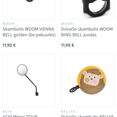
WOOM
WOOM
Skambutis WOOM VIENNA
Dviračio skambutis WOOM
BELL golden (be pakuotės)
BING BELL juodas
11,90 €
11,90 €
ACID
KELLYS
ACID Mirror TOUR
Dviračio skambutis KELLYS