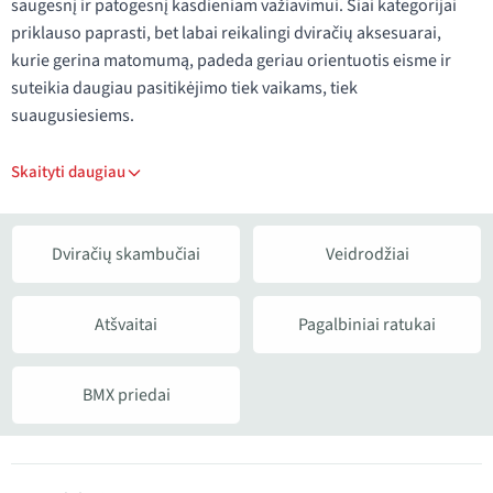
saugesnį ir patogesnį kasdieniam važiavimui. Šiai kategorijai
priklauso paprasti, bet labai reikalingi dviračių aksesuarai,
kurie gerina matomumą, padeda geriau orientuotis eisme ir
suteikia daugiau pasitikėjimo tiek vaikams, tiek
suaugusiesiems.
Skaityti daugiau
Dviračių skambučiai
Veidrodžiai
Atšvaitai
Pagalbiniai ratukai
BMX priedai