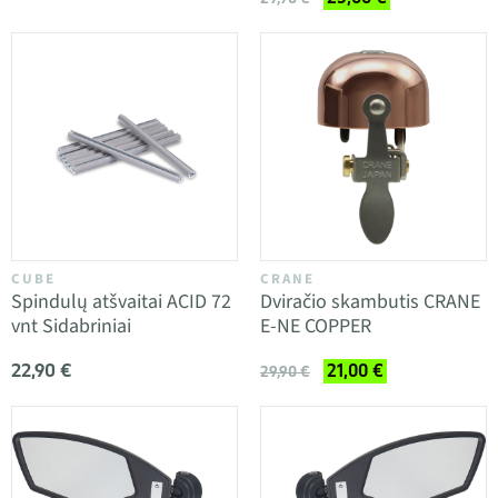
CUBE
CRANE
Spindulų atšvaitai ACID 72
Dviračio skambutis CRANE
vnt Sidabriniai
E-NE COPPER
22,90 €
21,00 €
29,90 €