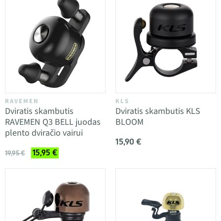
RAVEMEN
KLS
Dviratis skambutis
Dviratis skambutis KLS
RAVEMEN Q3 BELL juodas
BLOOM
plento dviračio vairui
15,90 €
15,95 €
19,95 €