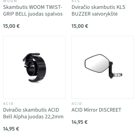
WOOM
KLS
Skambutis WOOM TWIST-
Dviračio skambutis KLS
GRIP BELL juodas spalvos
BUZZER vaivorykštė
15,00 €
15,00 €
ACID
ACID
Dviračio skambutis ACID
ACID Mirror DISCREET
Bell Alpha juodas 22,2mm
14,95 €
14,95 €