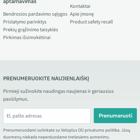
aptarnavimas
Kontaktai
Bendrosios pardavimo sąlygos
Apie įmonę
Pristatymo parinktys
Product safety recall
Prekių grąžinimo taisyklės
Pirkimas išsimokėtinai
PRENUMERUOKITE NAUJIENLAIŠKĮ
Pirmieji sužinokite naudingas naujienas ir geriausius
pasiūlymus.
Prenumeruoti
Prenumeruodami sutinkate su Veloplus OÜ privatumo politika. Jūsų
duomenų niekada neperduodame tretiesiems asmenims.