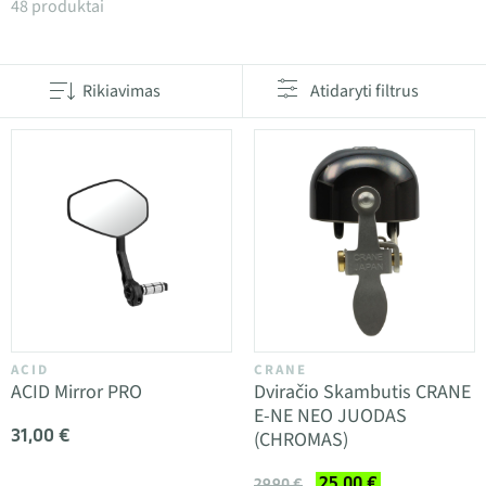
Produktai kategorijoje Smulkūs priedai
48 produktai
Rikiavimas
Atidaryti filtrus
ACID
CRANE
ACID Mirror PRO
Dviračio Skambutis CRANE
E-NE NEO JUODAS
31,00 €
(CHROMAS)
25,00 €
29,90 €