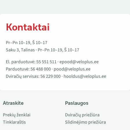
Kontaktai
Pr–Pn 10–19, Š 10–17
Saku 3, Talinas · Pr–Pn 10–19, Š 10–17
El. parduotuvė:
55 551 511
·
epood@veloplus.ee
Parduotuvė:
56 488 000
·
pood@veloplus.ee
Dviračių servisas:
56 229 000
·
hooldus@veloplus.ee
Atraskite
Paslaugos
Prekių ženklai
Dviračių priežiūra
Tinklaraštis
Slidinėjimo priežiūra