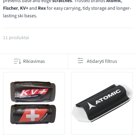
prevents base and edge
scratches
. Trusted brands
Atomic
,
Fischer
,
KV+
and
Rex
for easy carrying, tidy storage and longer-
lasting ski bases.
Produktai kategorijoje Ski Straps
11 produktai
Rikiavimas
Atidaryti filtrus