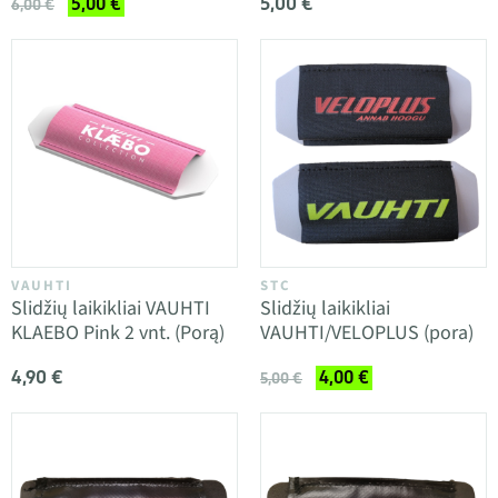
5,00 €
5,00 €
6,00 €
VAUHTI
STC
Slidžių laikikliai VAUHTI
Slidžių laikikliai
KLAEBO Pink 2 vnt. (Porą)
VAUHTI/VELOPLUS (pora)
4,90 €
4,00 €
5,00 €