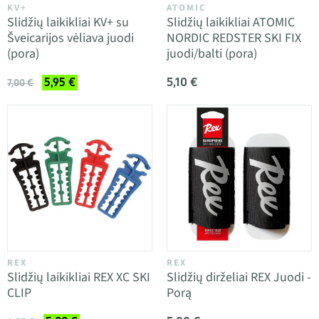
KV+
ATOMIC
Slidžių laikikliai KV+ su
Slidžių laikikliai ATOMIC
Šveicarijos vėliava juodi
NORDIC REDSTER SKI FIX
(pora)
juodi/balti (pora)
5,10 €
5,95 €
7,00 €
REX
REX
Slidžių laikikliai REX XC SKI
Slidžių dirželiai REX Juodi -
CLIP
Porą