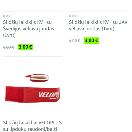
KV+
KV+
Slidžių laikiklis KV+ su
Slidžių laikiklis KV+ su JAV
Švedijos vėliava juodas
vėliava juodas (1vnt)
(1vnt)
3,00 €
4,00 €
3,00 €
4,00 €
Slidžių laikikliai VELOPLUS
su lipduku raudoni/balti