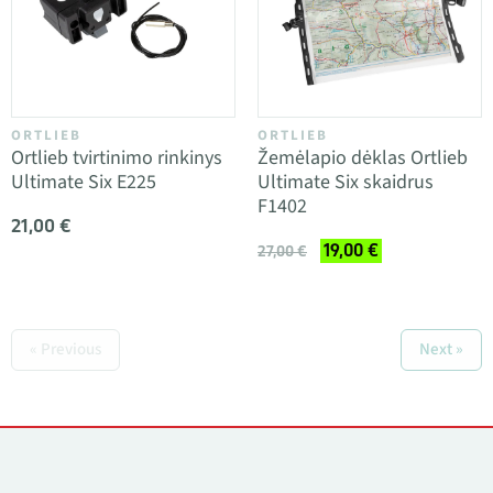
ORTLIEB
ORTLIEB
Ortlieb tvirtinimo rinkinys
Žemėlapio dėklas Ortlieb
Ultimate Six E225
Ultimate Six skaidrus
F1402
21,00 €
19,00 €
27,00 €
« Previous
Next »
Kontaktai