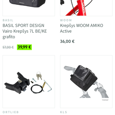
BASIL
WOOM
BASIL SPORT DESIGN
Krepšys WOOM AMIKO
Vairo Krepšys 7L BE/KE
Active
grafito
36,00 €
39,99 €
57,00 €
ORTLIEB
KLS