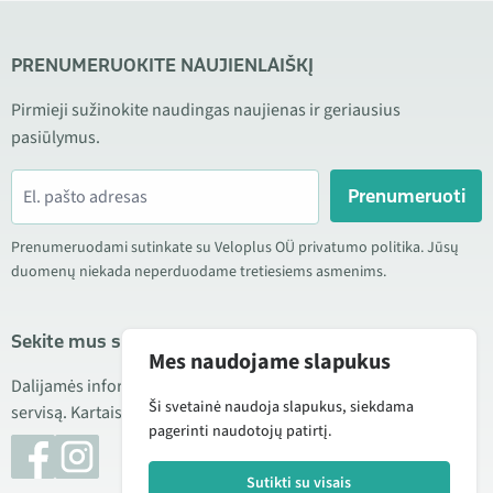
PRENUMERUOKITE NAUJIENLAIŠKĮ
Pirmieji sužinokite naudingas naujienas ir geriausius
pasiūlymus.
Prenumeruoti
Prenumeruodami sutinkate su Veloplus OÜ privatumo politika. Jūsų
duomenų niekada neperduodame tretiesiems asmenims.
Sekite mus socialiniuose tinkluose
Mes naudojame slapukus
Dalijamės informacija apie geras kainas, naujus produktus ir
Ši svetainė naudoja slapukus, siekdama
servisą. Kartais taip pat publikuojame produktų apžvalgas.
pagerinti naudotojų patirtį.
Sutikti su visais