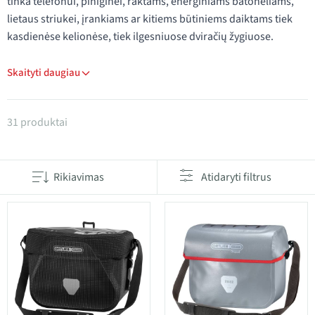
tinka telefonui, piniginei, raktams, energiniams batonėliams,
lietaus striukei, įrankiams ar kitiems būtiniems daiktams tiek
kasdienėse kelionėse, tiek ilgesniuose dviračių žygiuose.
Skaityti daugiau
Produktai kategorijoje Vairo krepšiai
31 produktai
Rikiavimas
Atidaryti filtrus