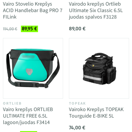
Vairo Stovelio Krepšys
Vairodo krepšys Ortlieb
ACID Handlebar Bag PRO 7
Ultimate Six Classic 6.5L
FILink
juodas spalvos F3128
89,00 €
89,95 €
114,00 €
ORTLIEB
TOPEAK
Vairo krepšys ORTLIEB
Vairoko Krepšys TOPEAK
ULTIMATE FREE 6.5L
Tourguide E-BIKE 5L
lagoon/juodas F3414
74,00 €