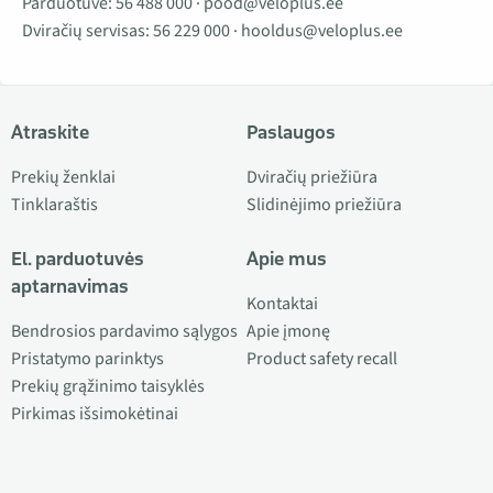
Parduotuvė:
56 488 000
·
pood@veloplus.ee
Dviračių servisas:
56 229 000
·
hooldus@veloplus.ee
Atraskite
Paslaugos
Prekių ženklai
Dviračių priežiūra
Tinklaraštis
Slidinėjimo priežiūra
El. parduotuvės
Apie mus
aptarnavimas
Kontaktai
Bendrosios pardavimo sąlygos
Apie įmonę
Pristatymo parinktys
Product safety recall
Prekių grąžinimo taisyklės
Pirkimas išsimokėtinai