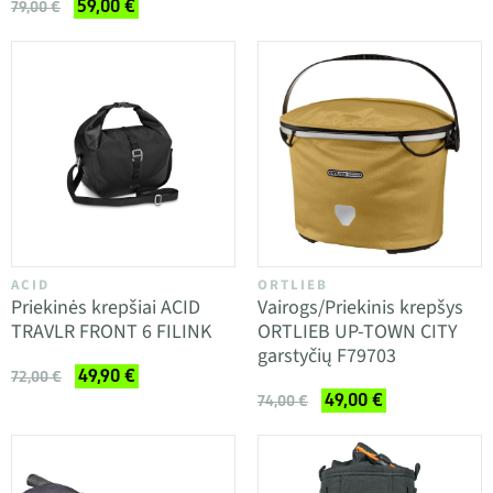
59,00 €
79,00 €
ACID
ORTLIEB
Priekinės krepšiai ACID
Vairogs/Priekinis krepšys
TRAVLR FRONT 6 FILINK
ORTLIEB UP-TOWN CITY
garstyčių F79703
49,90 €
72,00 €
49,00 €
74,00 €