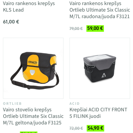
Vairo rankenos krepšys
Vairo rankenos krepšys
KLS Lead
Ortlieb Ultimate Six Classic
M/7L raudona/juoda F3121
61,00 €
59,00 €
79,00 €
ORTLIEB
ACID
Vairo stovelio krepšys
Krepšiai ACID CITY FRONT
Ortlieb Ultimate Six Classic
5 FILINK juodi
M/7L geltona/juoda F3125
54,90 €
72,00 €