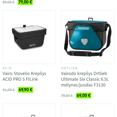
79,00 €
89,00 €
ACID
ORTLIEB
Vairo Stovelio Krepšys
Vairodo krepšys Ortlieb
ACID PRO 5 FILink
Ultimate Six Classic 6.5L
mėlynas/juodas F3130
69,90 €
94,00 €
69,00 €
79,00 €