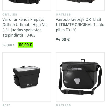
ORTLIEB
ORTLIEB
Vairo rankenos krepšys
Vairodo krepšys ORTLIEB
Ortlieb Ultimate High-Vis
ULTIMATE ORIGINAL 7L alu
6.5L juodas spalvotos
pilka F3126
atspindintis F3463
94,00 €
110,00 €
128,00 €
ACID
ORTLIEB