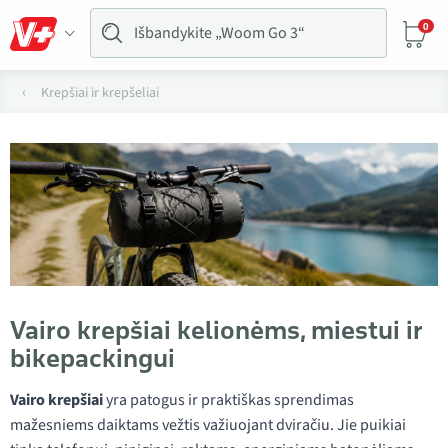
0
Krepšiai ir krepšeliai
Vairo krepšiai kelionėms, miestui ir
bikepackingui
Vairo krepšiai
yra patogus ir praktiškas sprendimas
mažesniems daiktams vežtis važiuojant dviračiu. Jie puikiai