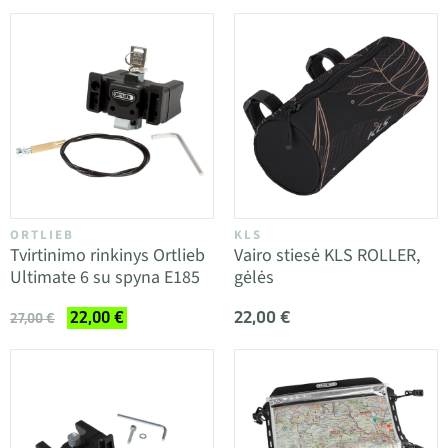
ORTLIEB
KLS
Tvirtinimo rinkinys Ortlieb
Vairo stiesė KLS ROLLER,
Ultimate 6 su spyna E185
gėlės
22,00 €
22,00 €
27,00 €