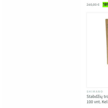
18
265,00 €
SHIMANO
Stabdžių t
100 vnt. Kel