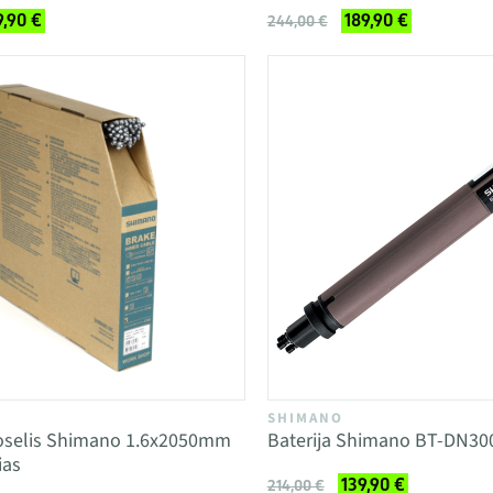
9,90 €
189,90 €
244,00 €
SHIMANO
roselis Shimano 1.6x2050mm
Baterija Shimano BT-DN300
ias
139,90 €
214,00 €