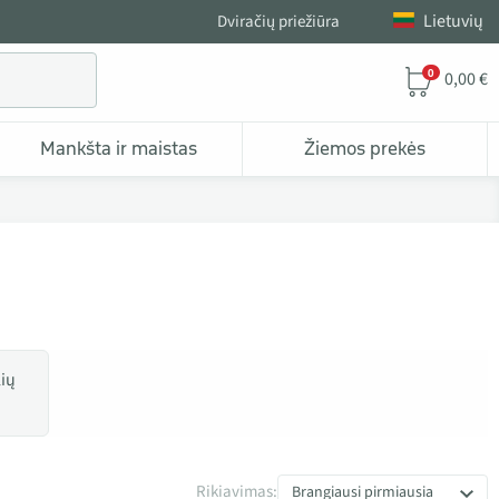
Lietuvių
Dviračių priežiūra
0
0,00 €
Mankšta ir maistas
Žiemos prekės
lių
Rikiavimas:
Brangiausi pirmiausia