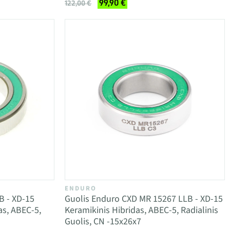
99,90 €
122,00 €
ENDURO
B - XD-15
Guolis Enduro CXD MR 15267 LLB - XD-15
as, ABEC-5,
Keramikinis Hibridas, ABEC-5, Radialinis
Guolis, CN -15x26x7