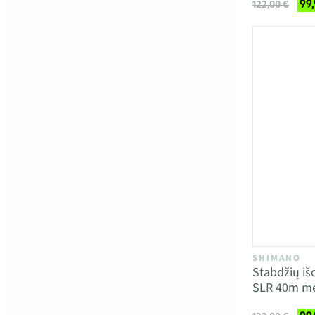
99
122,00 €
SHIMANO
Stabdžių iš
SLR 40m m