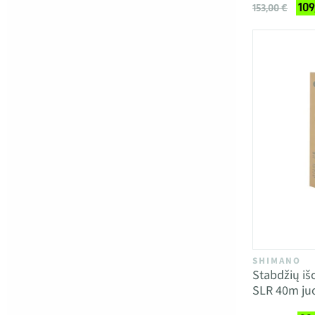
109
153,00 €
SHIMANO
Stabdžių iš
SLR 40m j