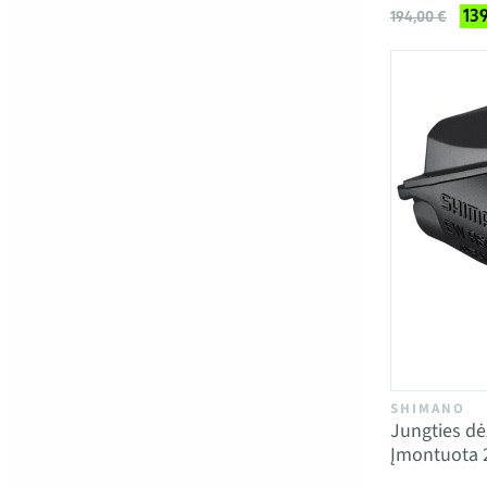
139
194,00 €
SHIMANO
Jungties d
Įmontuota 