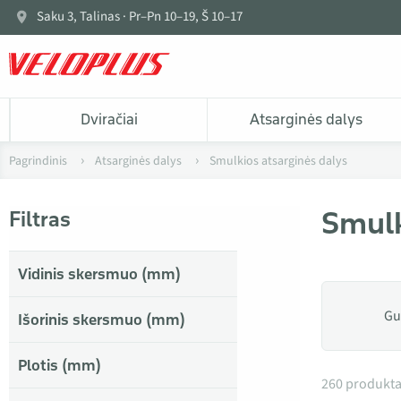
Saku 3, Talinas · Pr–Pn 10–19, Š 10–17
Dviračiai
Atsarginės dalys
Pagrindinis
Atsarginės dalys
Smulkios atsarginės dalys
Smulk
Filtras
Vidinis skersmuo (mm)
Gu
Išorinis skersmuo (mm)
Plotis (mm)
Produkta
260 produkta