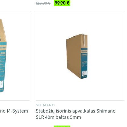
99,90 €
122,00 €
SHIMANO
ano M-System
Stabdžių išorinis apvalkalas Shimano
SLR 40m baltas 5mm