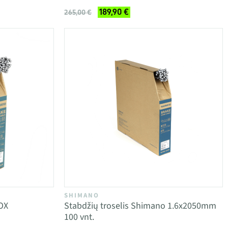
189,90 €
265,00 €
SHIMANO
OX
Stabdžių troselis Shimano 1.6x2050mm
100 vnt.