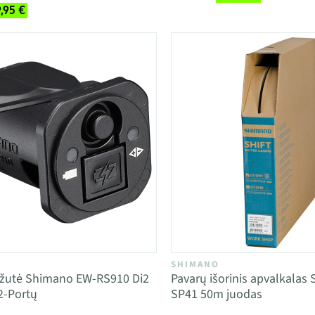
,95 €
SHIMANO
ėžutė Shimano EW-RS910 Di2
Pavarų išorinis apvalkalas
2-Portų
SP41 50m juodas