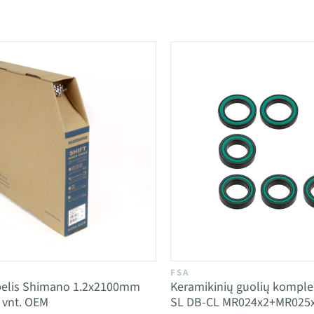
FSA
belis Shimano 1.2x2100mm
Keramikinių guolių kompl
0 vnt. OEM
SL DB-CL MR024x2+MR025