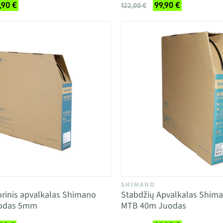
,90 €
99,90 €
122,00 €
SHIMANO
orinis apvalkalas Shimano
Stabdžių Apvalkalas Shim
uodas 5mm
MTB 40m Juodas