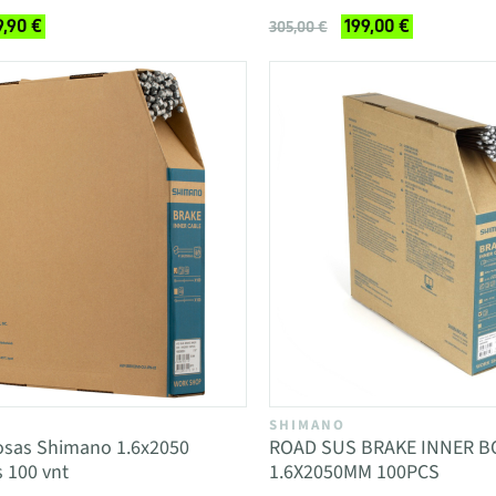
9,90 €
199,00 €
305,00 €
SHIMANO
rosas Shimano 1.6x2050
ROAD SUS BRAKE INNER B
s 100 vnt
1.6X2050MM 100PCS