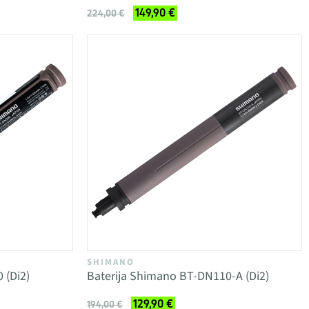
149,90 €
224,00 €
SHIMANO
 (Di2)
Baterija Shimano BT-DN110-A (Di2)
129,90 €
194,00 €