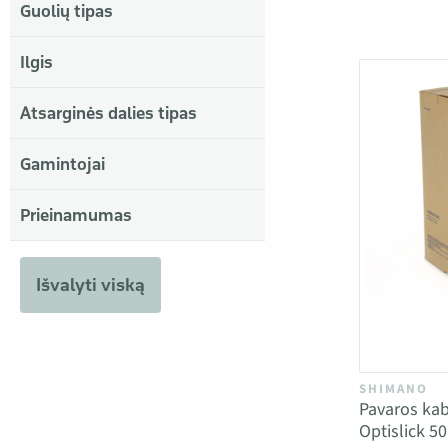
Guolių tipas
Ilgis
Atsarginės dalies tipas
Gamintojai
Prieinamumas
Išvalyti viską
SHIMANO
Pavaros ka
Optislick 5