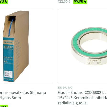
,90 €
99,90 €
122,00 €
ENDURO
orinis apvalkalas Shimano
Guolis Enduro CXD 6802 LL
ėlynas 5mm
15x24x5 Keramikinis hibrid
radialinis guolis