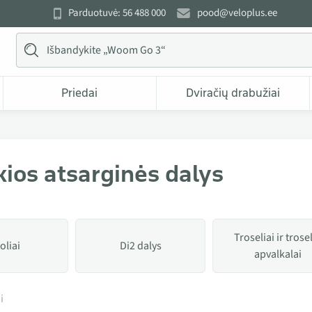
Parduotuvė: 56 488 000
pood@veloplus.ee
Priedai
Dviračių drabužiai
ios atsarginės dalys
Troseliai ir trose
oliai
Di2 dalys
apvalkalai
i kategorijoje Smulkios atsarginės dalys
i