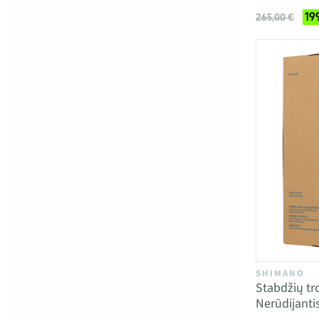
19
265,00 €
SHIMANO
Stabdžių t
Nerūdijanti