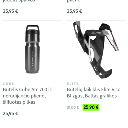
25,95 €
25,95 €
CUBE
ELITE
Butelis Cube Arc 700 iš
Butelių laikiklis Elite Vico
nerūdijančio plieno,
Blizgus, Baltas grafikos
šlifuotas pilkas
25,90 €
31,00 €
25,95 €