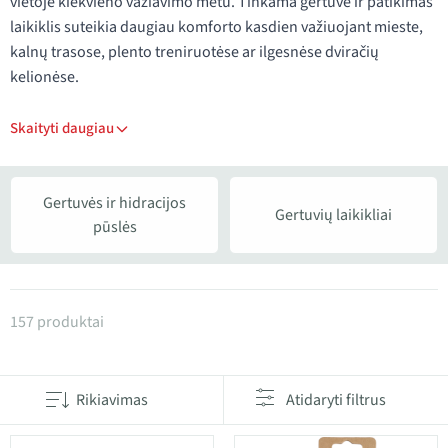
vietoje kiekvieno važiavimo metu. Tinkama gertuvė ir patikimas
laikiklis suteikia daugiau komforto kasdien važiuojant mieste,
kalnų trasose, plento treniruotėse ar ilgesnėse dviračių
kelionėse.
Skaityti daugiau
Gertuvės ir hidracijos
Gertuvių laikikliai
pūslės
Produktai kategorijoje Gertuvės ir gertuvių laikikliai
157 produktai
Rikiavimas
Atidaryti filtrus