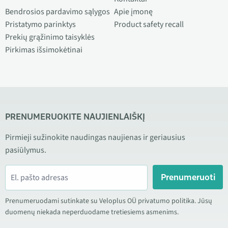
Bendrosios pardavimo sąlygos
Apie įmonę
Pristatymo parinktys
Product safety recall
Prekių grąžinimo taisyklės
Pirkimas išsimokėtinai
PRENUMERUOKITE NAUJIENLAIŠKĮ
Pirmieji sužinokite naudingas naujienas ir geriausius
pasiūlymus.
Prenumeruoti
Prenumeruodami sutinkate su Veloplus OÜ privatumo politika. Jūsų
duomenų niekada neperduodame tretiesiems asmenims.