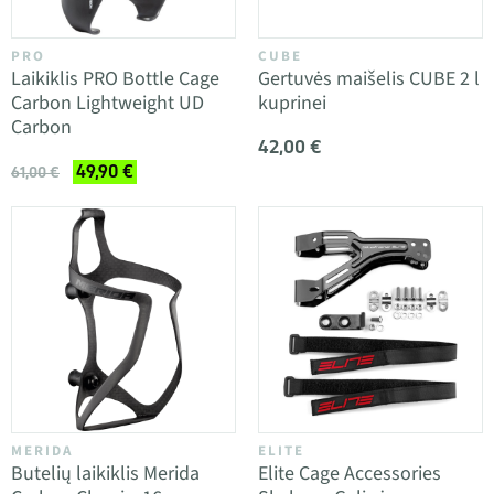
PRO
CUBE
Laikiklis PRO Bottle Cage
Gertuvės maišelis CUBE 2 l
Carbon Lightweight UD
kuprinei
Carbon
42,00 €
49,90 €
61,00 €
MERIDA
ELITE
Butelių laikiklis Merida
Elite Cage Accessories