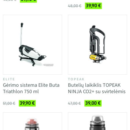
39,90 €
48,00 €
ELITE
TOPEAK
Gėrimo sistema Elite Buta
Butelių laikiklis TOPEAK
Triathlon 750 ml
NINJA CO2+ su svirtelėmis
39,90 €
39,00 €
51,00 €
47,00 €