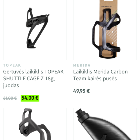
TOPEAK
MERIDA
Gertuvės laikiklis TOPEAK
Laikiklis Merida Carbon
SHUTTLE CAGE Z 18g,
Team kairės pusės
juodas
49,95 €
54,00 €
61,00 €