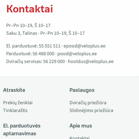
Kontaktai
Pr–Pn 10–19, Š 10–17
Saku 3, Talinas · Pr–Pn 10–19, Š 10–17
El. parduotuvė:
55 551 511
·
epood@veloplus.ee
Parduotuvė:
56 488 000
·
pood@veloplus.ee
Dviračių servisas:
56 229 000
·
hooldus@veloplus.ee
Atraskite
Paslaugos
Prekių ženklai
Dviračių priežiūra
Tinklaraštis
Slidinėjimo priežiūra
El. parduotuvės
Apie mus
aptarnavimas
Kontaktai