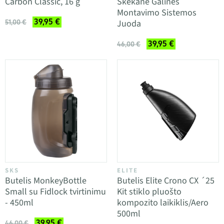
Carbon Classic, 16 g
Skekane Galinės
Montavimo Sistemos
39,95 €
Juoda
51,00 €
39,95 €
46,00 €
SKS
ELITE
Butelis MonkeyBottle
Butelis Elite Crono CX ´25
Small su Fidlock tvirtinimu
Kit stiklo pluošto
- 450ml
kompozito laikiklis/Aero
500ml
39,95 €
46,00 €