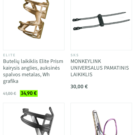
ELITE
SKS
Butelių laikiklis Elite Prism
MONKEYLINK
kairysis anglies, auksinės
UNIVERSALUS PAMATINIS
spalvos metalas, Wh
LAIKIKLIS
grafika
30,00 €
34,90 €
41,00 €