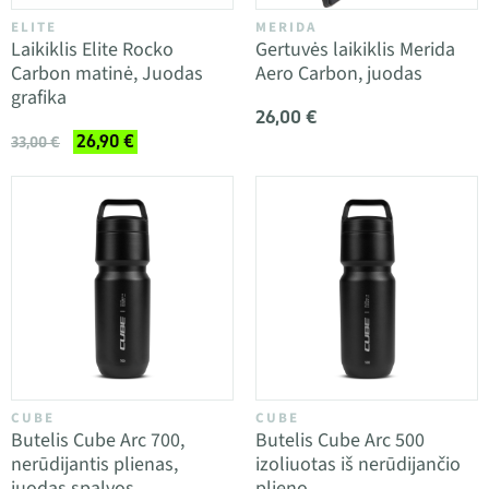
ELITE
MERIDA
Laikiklis Elite Rocko
Gertuvės laikiklis Merida
Carbon matinė, Juodas
Aero Carbon, juodas
grafika
26,00 €
26,90 €
33,00 €
CUBE
CUBE
Butelis Cube Arc 700,
Butelis Cube Arc 500
nerūdijantis plienas,
izoliuotas iš nerūdijančio
juodas spalvos
plieno