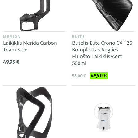
MERIDA
ELITE
Laikiklis Merida Carbon
Butelis Elite Crono CX ´25
Team Side
Komplektas Anglies
Pluošto Laikiklis/Aero
49,95 €
500ml
49,90 €
58,00 €