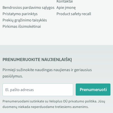
Kontaktai
Bendrosios pardavimo sąlygos
Apie įmonę
Pristatymo parinktys
Product safety recall
Prekių grąžinimo taisyklės
Pirkimas išsimokėtinai
PRENUMERUOKITE NAUJIENLAIŠKĮ
Pirmieji sužinokite naudingas naujienas ir geriausius
pasiūlymus.
Prenumeruoti
Prenumeruodami sutinkate su Veloplus OÜ privatumo politika. Jūsų
duomenų niekada neperduodame tretiesiems asmenims.