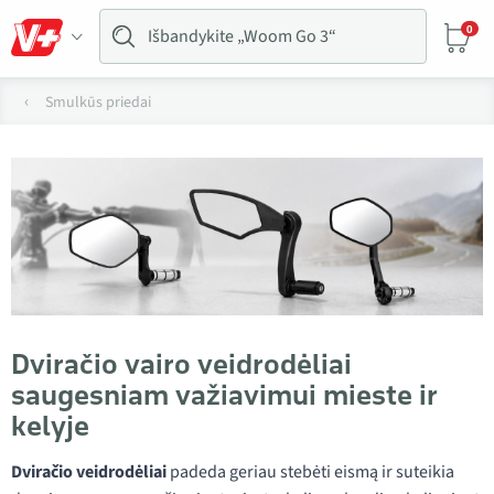
0
Smulkūs priedai
Dviračio vairo veidrodėliai
saugesniam važiavimui mieste ir
kelyje
Dviračio veidrodėliai
padeda geriau stebėti eismą ir suteikia