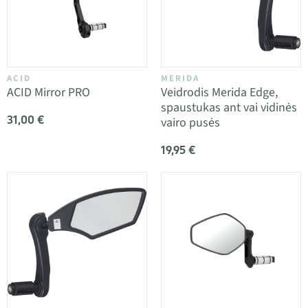
ACID
MERIDA
ACID Mirror PRO
Veidrodis Merida Edge,
spaustukas ant vai vidinės
31,00 €
vairo pusės
19,95 €