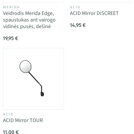
MERIDA
ACID
Veidrodis Merida Edge,
ACID Mirror DISCREET
spaustukas ant vairogo
14,95 €
vidinės pusės, dešinė
19,95 €
ACID
ACID Mirror TOUR
11,00 €