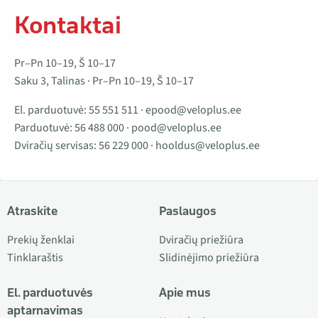
Kontaktai
Pr–Pn 10–19, Š 10–17
Saku 3, Talinas · Pr–Pn 10–19, Š 10–17
El. parduotuvė:
55 551 511
·
epood@veloplus.ee
Parduotuvė:
56 488 000
·
pood@veloplus.ee
Dviračių servisas:
56 229 000
·
hooldus@veloplus.ee
Atraskite
Paslaugos
Prekių ženklai
Dviračių priežiūra
Tinklaraštis
Slidinėjimo priežiūra
El. parduotuvės
Apie mus
aptarnavimas