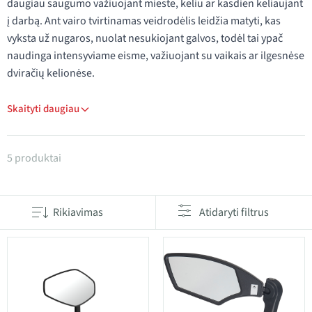
daugiau saugumo važiuojant mieste, keliu ar kasdien keliaujant
į darbą. Ant vairo tvirtinamas veidrodėlis leidžia matyti, kas
vyksta už nugaros, nuolat nesukiojant galvos, todėl tai ypač
naudinga intensyviame eisme, važiuojant su vaikais ar ilgesnėse
dviračių kelionėse.
Skaityti daugiau
Produktai kategorijoje Veidrodžiai
5 produktai
Rikiavimas
Atidaryti filtrus