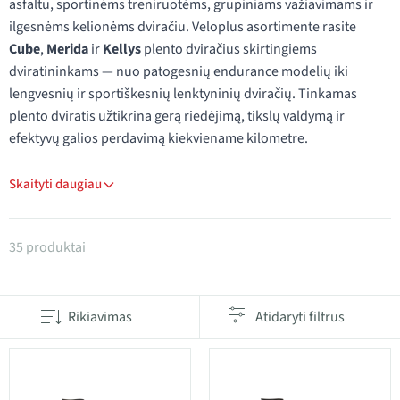
asfaltu, sportinėms treniruotėms, grupiniams važiavimams ir
ilgesnėms kelionėms dviračiu. Veloplus asortimente rasite
Cube
,
Merida
ir
Kellys
plento dviračius skirtingiems
dviratininkams — nuo patogesnių endurance modelių iki
lengvesnių ir sportiškesnių lenktyninių dviračių. Tinkamas
plento dviratis užtikrina gerą riedėjimą, tikslų valdymą ir
efektyvų galios perdavimą kiekviename kilometre.
Skaityti daugiau
Produktai kategorijoje Plentiniai dviračiai
35 produktai
Rikiavimas
Atidaryti filtrus