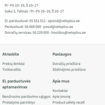
Pr–Pn 10–19, Š 10–17
Saku 3, Talinas · Pr–Pn 10–19, Š 10–17
El. parduotuvė:
55 551 511
·
epood@veloplus.ee
Parduotuvė:
56 488 000
·
pood@veloplus.ee
Dviračių servisas:
56 229 000
·
hooldus@veloplus.ee
Atraskite
Paslaugos
Prekių ženklai
Dviračių priežiūra
Tinklaraštis
Slidinėjimo priežiūra
El. parduotuvės
Apie mus
aptarnavimas
Kontaktai
Bendrosios pardavimo sąlygos
Apie įmonę
Pristatymo parinktys
Product safety recall