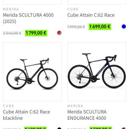
MERIDA
CUBE
Merida SCULTURA 4000
Cube Attain C:62 Race
(2025)
1 699,00 €
1 999,00 €
1 799,00 €
2 540,00 €
CUBE
MERIDA
Cube Attain C:62 Race
Merida SCULTURA
blackline
ENDURANCE 4000