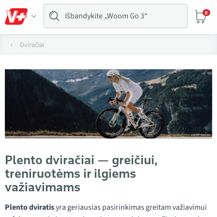
0
Dviračiai
Plento dviračiai — greičiui,
treniruotėms ir ilgiems
važiavimams
Plento dviratis
yra geriausias pasirinkimas greitam važiavimui