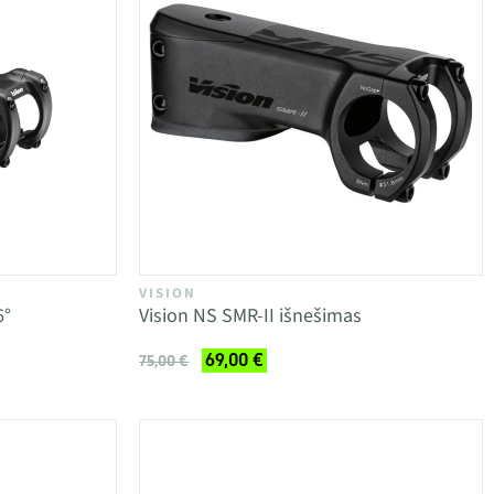
VISION
6°
Vision NS SMR-II išnešimas
69,00 €
75,00 €