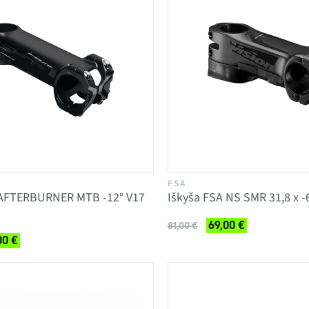
FSA
 AFTERBURNER MTB -12° V17
Iškyša FSA NS SMR 31,8 x -
69,00 €
81,00 €
00 €