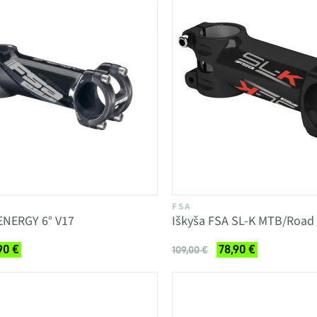
FSA
ENERGY 6° V17
Iškyša FSA SL-K MTB/Road 
90 €
78,90 €
109,00 €