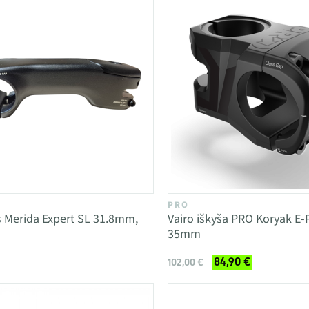
PRO
s Merida Expert SL 31.8mm,
Vairo iškyša PRO Koryak E
35mm
84,90 €
102,00 €