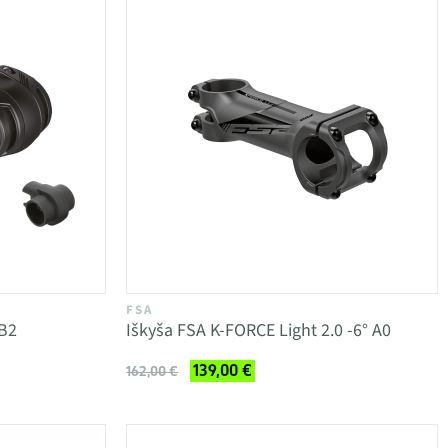
FSA
 B2
Iškyša FSA K-FORCE Light 2.0 -6° A0
139,00 €
162,00 €