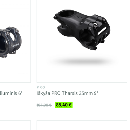
PRO
liuminis 6°
Iškyša PRO Tharsis 35mm 9°
85,40 €
104,00 €