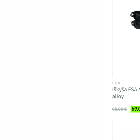
FSA
Iškyša FSA
alloy
69,
90,00 €