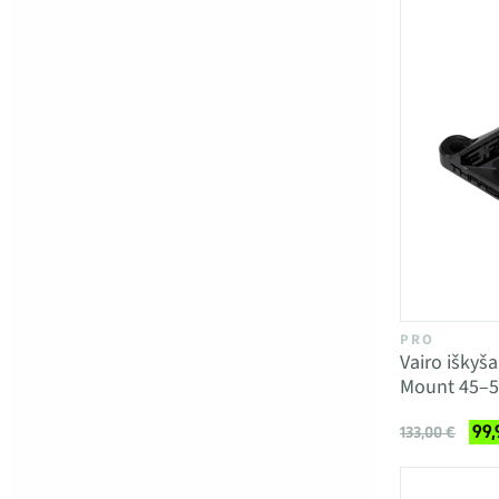
PRO
Vairo iškyša
Mount 45–5
99,
133,00 €