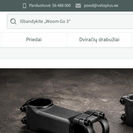
Parduotuvė: 56 488 000
pood@veloplus.ee
Priedai
Dviračių drabužiai