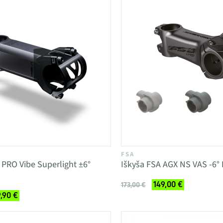
FSA
a PRO Vibe Superlight ±6°
Iškyša FSA AGX NS VAS -6°
149,00 €
173,00 €
,90 €