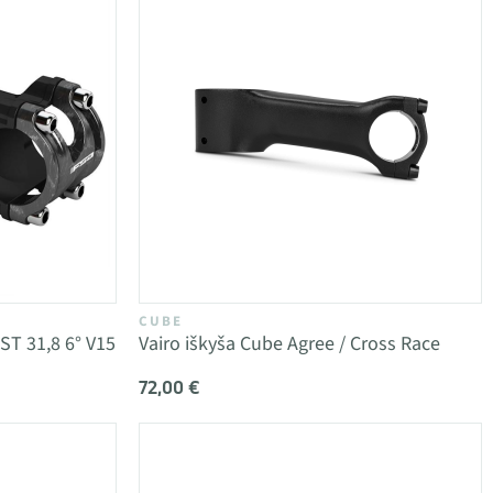
CUBE
ST 31,8 6° V15
Vairo iškyša Cube Agree / Cross Race
72,00 €