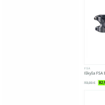
FSA
Iškyša FSA 
82,
113,00 €