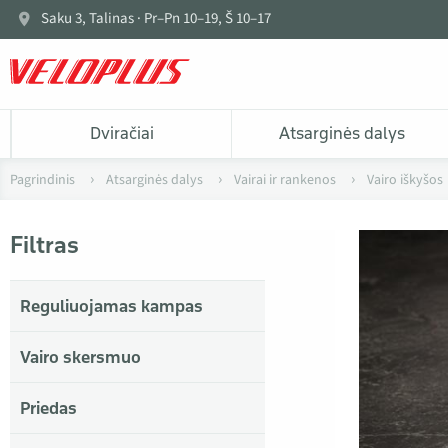
Saku 3, Talinas · Pr–Pn 10–19, Š 10–17
Dviračiai
Atsarginės dalys
Pagrindinis
Atsarginės dalys
Vairai ir rankenos
Vairo iškyšos
Filtras
Reguliuojamas kampas
Vairo skersmuo
Priedas