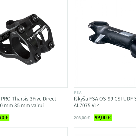
FSA
 PRO Tharsis 3Five Direct
Iškyša FSA OS-99 CSI UDF 
0 mm 35 mm vairui
AL7075 V14
90 €
99,00 €
203,00 €