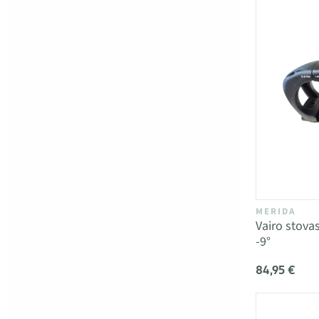
MERIDA
Vairo stova
-9°
84,95 €