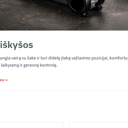
 iškyšos
ungia vairą su šake ir turi didelę įtaką važiavimo pozicijai, komfort
laikyseną ir geresnę kontrolę.
iau
 kategorijoje Vairo iškyšos