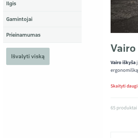
Ilgis
Gamintojai
Prieinamumas
Vairo
Išvalyti viską
Vairo iškyša
j
ergonomišką 
Skaityti daug
Produktai
65 produktai