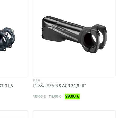
FSA
ST 31,8
Iškyša FSA NS ACR 31,8 -6°
99,00 €
113,00 € - 115,00 €