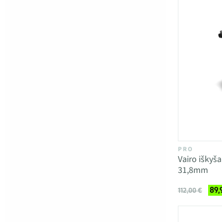
PRO
Vairo iškyš
31,8mm
89,
112,00 €