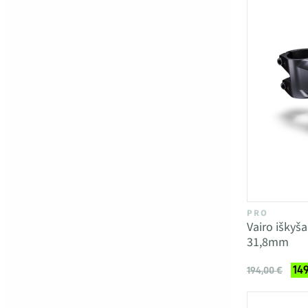
PRO
Vairo iškyš
31,8mm
149
194,00 €