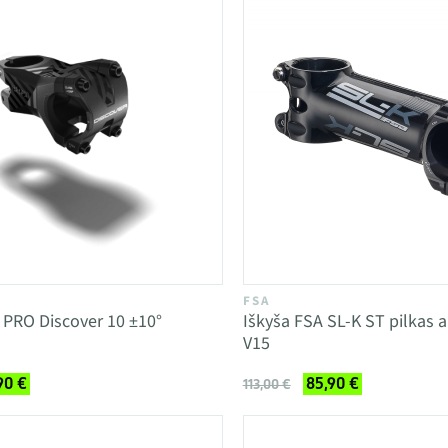
FSA
a PRO Discover 10 ±10°
Iškyša FSA SL-K ST pilkas a
V15
90 €
85,90 €
113,00 €