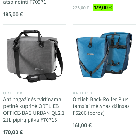
atspindinti F70971
179,00 €
223,00 €
185,00 €
ORTLIEB
ORTLIEB
Ant bagažinės tvirtinama
Ortlieb Back-Roller Plus
petinė kuprinė ORTLIEB
tamsiai mėlynas džinsas
OFFICE-BAG URBAN QL2.1
F5206 (poros)
21L pipirų pilka F70713
161,00 €
170,00 €