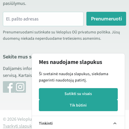
pasiūlymus.
Prenumeruoti
Prenumeruodami sutinkate su Veloplus OÜ privatumo politika. Jūsų
duomenų niekada neperduodame tretiesiems asmenims.
Sekite mus socialiniuose tinkluose
Mes naudojame slapukus
Dalijamės informacija apie geras kainas, naujus produktus ir
Ši svetainė naudoja slapukus, siekdama
servisą. Kartais taip pat publikuojame produktų apžvalgas.
pagerinti naudotojų patirtį.
Sutikti su visais
Tik būtini
© 2026 Veloplus OÜ. Visos teisės saugomos
Tinkinti
Tvarkyti slapukus