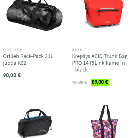
ORTLIEB
ACID
Ortlieb Rack-Pack 31L
Krepšys ACID Trunk Bag
juoda K62
PRO 14 RILink flame´n
´black
90,00 €
89,00 €
114,00 €