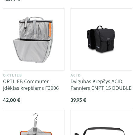
ORTLIEB
ACID
ORTLIEB Commuter
Dvigubas Krepšys ACID
įdėklas krepšiams F3906
Panniers CMPT 15 DOUBLE
42,00 €
39,95 €