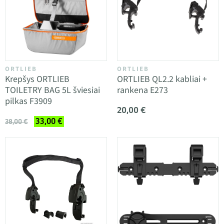
ORTLIEB
ORTLIEB
Krepšys ORTLIEB
ORTLIEB QL2.2 kabliai +
TOILETRY BAG 5L šviesiai
rankena E273
pilkas F3909
20,00 €
33,00 €
38,00 €