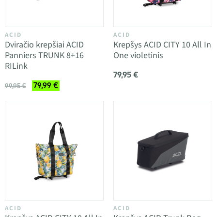
ACID
ACID
Dviračio krepšiai ACID
Krepšys ACID CITY 10 All In
Panniers TRUNK 8+16
One violetinis
RILink
79,95 €
79,99 €
99,95 €
ACID
ACID