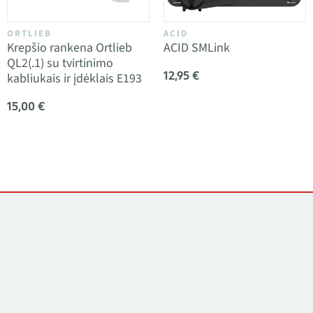
ORTLIEB
ACID
Krepšio rankena Ortlieb
ACID SMLink
QL2(.1) su tvirtinimo
12,95 €
kabliukais ir įdėklais E193
15,00 €
Kontaktai