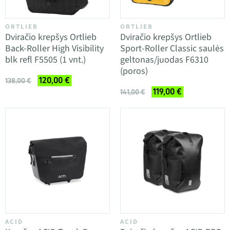
ORTLIEB
ORTLIEB
Dviračio krepšys Ortlieb
Dviračio krepšys Ortlieb
Back-Roller High Visibility
Sport-Roller Classic saulės
blk refl F5505 (1 vnt.)
geltonas/juodas F6310
(poros)
120,00 €
138,00 €
119,00 €
141,00 €
ACID
ACID