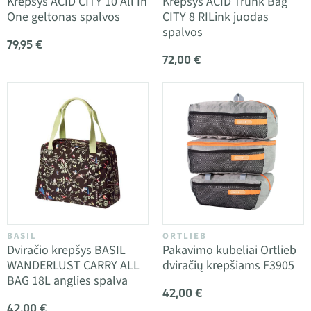
Krepšys ACID CITY 10 All In
Krepšys ACID Trunk Bag
One geltonas spalvos
CITY 8 RILink juodas
spalvos
79,95 €
72,00 €
BASIL
ORTLIEB
Dviračio krepšys BASIL
Pakavimo kubeliai Ortlieb
WANDERLUST CARRY ALL
dviračių krepšiams F3905
BAG 18L anglies spalva
42,00 €
42,00 €