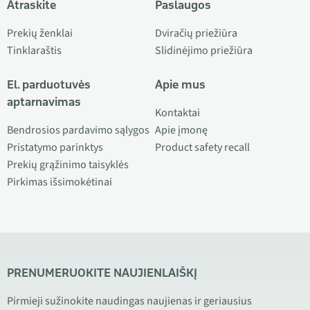
Atraskite
Paslaugos
Prekių ženklai
Dviračių priežiūra
Tinklaraštis
Slidinėjimo priežiūra
El. parduotuvės
Apie mus
aptarnavimas
Kontaktai
Bendrosios pardavimo sąlygos
Apie įmonę
Pristatymo parinktys
Product safety recall
Prekių grąžinimo taisyklės
Pirkimas išsimokėtinai
PRENUMERUOKITE NAUJIENLAIŠKĮ
Pirmieji sužinokite naudingas naujienas ir geriausius