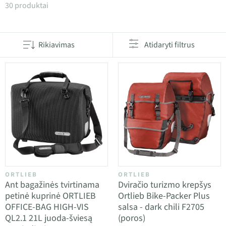
Produktai kategorijoje Bagažinės krepšiai
30 produktai
Rikiavimas
Atidaryti filtrus
ORTLIEB
ORTLIEB
Ant bagažinės tvirtinama
Dviračio turizmo krepšys
petinė kuprinė ORTLIEB
Ortlieb Bike-Packer Plus
OFFICE-BAG HIGH-VIS
salsa - dark chili F2705
QL2.1 21L juoda-šviesą
(poros)