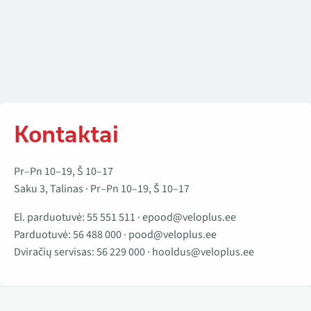
Kontaktai
Pr–Pn 10–19, Š 10–17
Saku 3, Talinas · Pr–Pn 10–19, Š 10–17
El. parduotuvė:
55 551 511
·
epood@veloplus.ee
Parduotuvė:
56 488 000
·
pood@veloplus.ee
Dviračių servisas:
56 229 000
·
hooldus@veloplus.ee