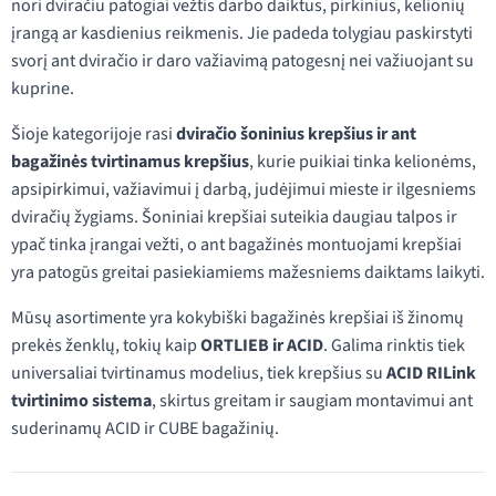
nori dviračiu patogiai vežtis darbo daiktus, pirkinius, kelionių
įrangą ar kasdienius reikmenis. Jie padeda tolygiau paskirstyti
svorį ant dviračio ir daro važiavimą patogesnį nei važiuojant su
kuprine.
Šioje kategorijoje rasi
dviračio šoninius krepšius ir ant
bagažinės tvirtinamus krepšius
, kurie puikiai tinka kelionėms,
apsipirkimui, važiavimui į darbą, judėjimui mieste ir ilgesniems
dviračių žygiams. Šoniniai krepšiai suteikia daugiau talpos ir
ypač tinka įrangai vežti, o ant bagažinės montuojami krepšiai
yra patogūs greitai pasiekiamiems mažesniems daiktams laikyti.
Mūsų asortimente yra kokybiški bagažinės krepšiai iš žinomų
prekės ženklų, tokių kaip
ORTLIEB ir ACID
. Galima rinktis tiek
universaliai tvirtinamus modelius, tiek krepšius su
ACID RILink
tvirtinimo sistema
, skirtus greitam ir saugiam montavimui ant
suderinamų ACID ir CUBE bagažinių.