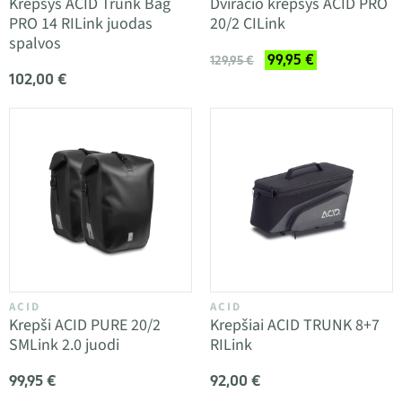
Krepšys ACID Trunk Bag
Dviračio krepšys ACID PRO
PRO 14 RILink juodas
20/2 CILink
spalvos
99,95 €
129,95 €
102,00 €
ACID
ACID
Krepši ACID PURE 20/2
Krepšiai ACID TRUNK 8+7
SMLink 2.0 juodi
RILink
99,95 €
92,00 €