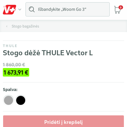
0
Stogo bagažinės
THULE
Stogo dėžė THULE Vector L
1 860,00 €
1 673,91 €
Spalva:
Pridėti į krepšelį