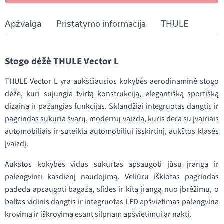
Apžvalga
Pristatymo informacija
THULE
Stogo dėžė THULE Vector L
THULE Vector L yra aukščiausios kokybės aerodinaminė stogo
dėžė, kuri sujungia tvirtą konstrukciją, elegantišką sportišką
dizainą ir pažangias funkcijas. Sklandžiai integruotas dangtis ir
pagrindas sukuria švarų, modernų vaizdą, kuris dera su įvairiais
automobiliais ir suteikia automobiliui išskirtinį, aukštos klasės
įvaizdį.
Aukštos kokybės vidus sukurtas apsaugoti jūsų įrangą ir
palengvinti kasdienį naudojimą. Veliūru išklotas pagrindas
padeda apsaugoti bagažą, slides ir kitą įrangą nuo įbrėžimų, o
baltas vidinis dangtis ir integruotas LED apšvietimas palengvina
krovimą ir iškrovimą esant silpnam apšvietimui ar naktį.