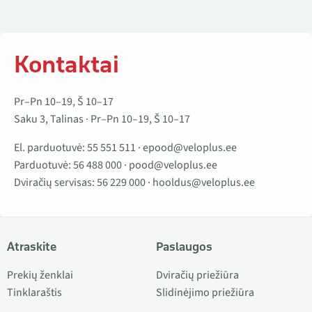
Kontaktai
Pr–Pn 10–19, Š 10–17
Saku 3, Talinas · Pr–Pn 10–19, Š 10–17
El. parduotuvė:
55 551 511
·
epood@veloplus.ee
Parduotuvė:
56 488 000
·
pood@veloplus.ee
Dviračių servisas:
56 229 000
·
hooldus@veloplus.ee
Atraskite
Paslaugos
Prekių ženklai
Dviračių priežiūra
Tinklaraštis
Slidinėjimo priežiūra