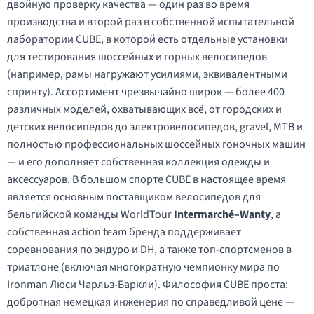
двойную проверку качества — один раз во время
производства и второй раз в собственной испытательной
лаборатории CUBE, в которой есть отдельные установки
для тестирования шоссейных и горных велосипедов
(например, рамы нагружают усилиями, эквивалентными
спринту). Ассортимент чрезвычайно широк — более 400
различных моделей, охватывающих всё, от городских и
детских велосипедов до электровелосипедов, gravel, MTB и
полностью профессиональных шоссейных гоночных машин
— и его дополняет собственная коллекция одежды и
аксессуаров. В большом спорте CUBE в настоящее время
является основным поставщиком велосипедов для
бельгийской команды WorldTour
Intermarché–Wanty
, а
собственная action team бренда поддерживает
соревнования по эндуро и DH, а также топ-спортсменов в
триатлоне (включая многократную чемпионку мира по
Ironman Люси Чарльз-Баркли). Философия CUBE проста:
добротная немецкая инженерия по справедливой цене —