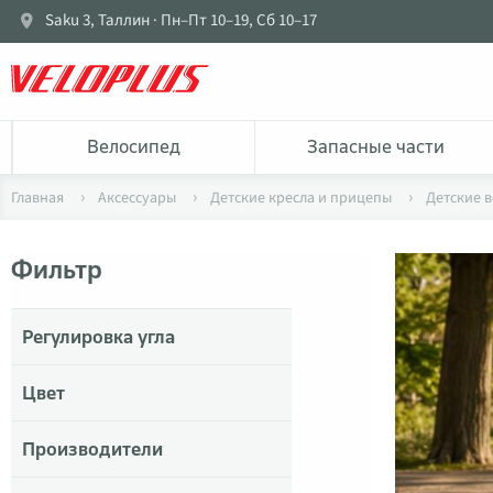
Saku 3, Таллин · Пн–Пт 10–19, Сб 10–17
Bелосипед
Запасные части
Главная
Аксессуары
Детские кресла и прицепы
Детские 
Фильтр
Регулировка угла
Цвет
Производители