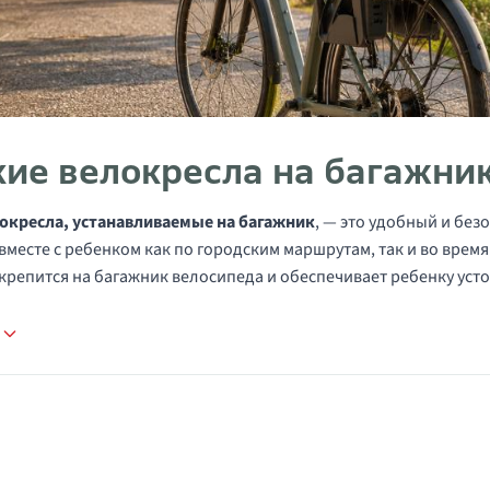
кие велокресла на багажни
окресла, устанавливаемые на багажник
, — это удобный и без
вместе с ребенком как по городским маршрутам, так и во врем
крепится на багажник велосипеда и обеспечивает ребенку ус
е
в категории Детские велосипедные сиден