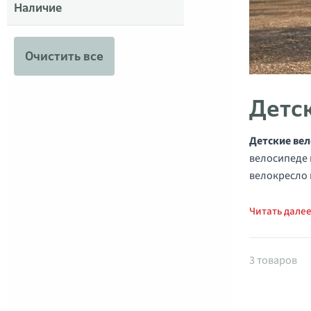
Наличие
Очистить все
Детс
Детские вел
велосипеде 
велокресло 
Читать дале
Товары 
3 товаров