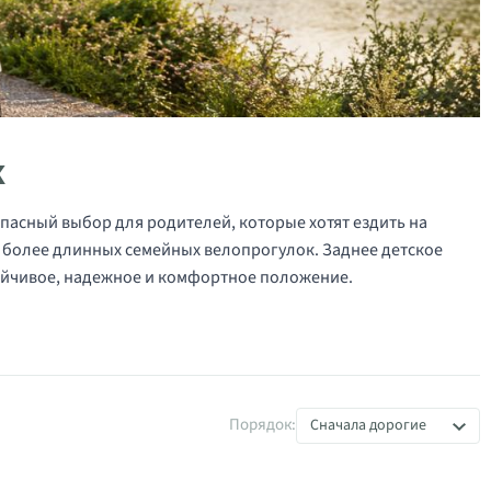
к
опасный выбор для родителей, которые хотят ездить на
я более длинных семейных велопрогулок. Заднее детское
тойчивое, надежное и комфортное положение.
ья для багажника
Порядок:
Сначала дорогие