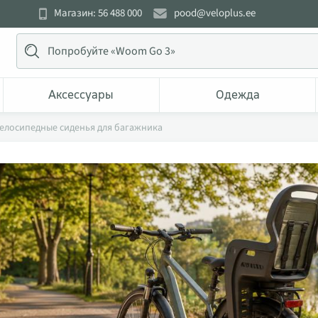
Магазин: 56 488 000
pood@veloplus.ee
Аксессуары
Одежда
велосипедные сиденья для багажника