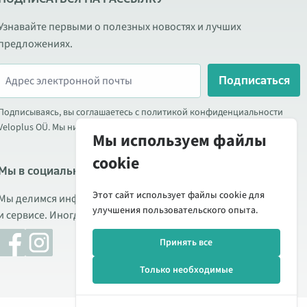
Узнавайте первыми о полезных новостях и лучших
предложениях.
Подписаться
Подписываясь, вы соглашаетесь с политикой конфиденциальности
Veloplus OÜ. Мы никогда не передаём ваши данные третьим лицам.
Мы используем файлы
cookie
Мы в социальных сетях
Этот сайт использует файлы cookie для
Мы делимся информацией о выгодных акциях, новых товарах
улучшения пользовательского опыта.
и сервисе. Иногда публикуем обзоры продукции.
Принять все
Только необходимые