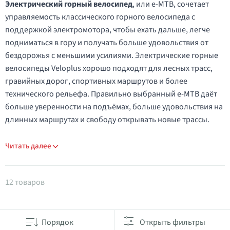
Электрический горный велосипед
, или e-MTB, сочетает
управляемость классического горного велосипеда с
поддержкой электромотора, чтобы ехать дальше, легче
подниматься в гору и получать больше удовольствия от
бездорожья с меньшими усилиями. Электрические горные
велосипеды Veloplus хорошо подходят для лесных трасс,
гравийных дорог, спортивных маршрутов и более
технического рельефа. Правильно выбранный e-MTB даёт
больше уверенности на подъёмах, больше удовольствия на
длинных маршрутах и свободу открывать новые трассы.
Читать далее
Товары в категории Е-Маунтинбайк
12 товаров
Порядок
Открыть фильтры