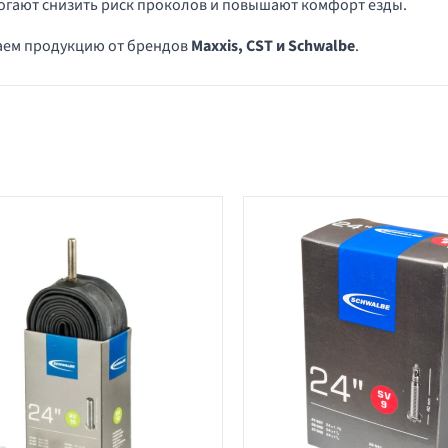
гают снизить риск проколов и повышают комфорт езды.
аем продукцию от брендов
Maxxis, CST и Schwalbe
.
в категории 24" камеры