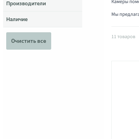
Камеры помо
Производители
Мы предлаг
Наличие
Товары 
11 товаров
Очистить все