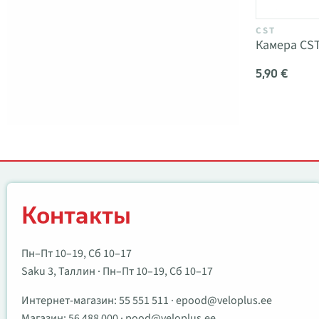
CST
Камера CST
5,90 €
Контакты
Контакты
Пн–Пт 10–19, Сб 10–17
Saku 3, Таллин · Пн–Пт 10–19, Сб 10–17
Интернет-магазин:
55 551 511
·
epood@veloplus.ee
Магазин:
56 488 000
·
pood@veloplus.ee