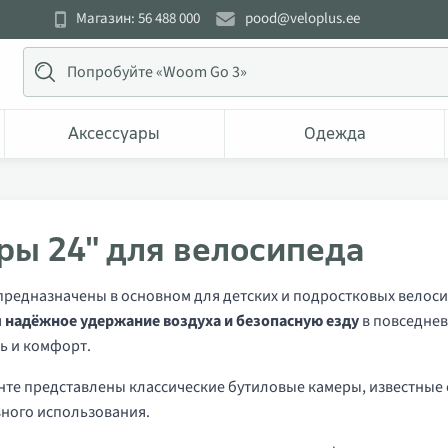
Магазин: 56 488 000
pood@veloplus.ee
Аксессуары
Одежда
ры 24" для велосипеда
предназначены в основном для детских и подростковых велоси
я
надёжное удержание воздуха и безопасную езду
в повседнев
ь и комфорт.
нте представлены классические бутиловые камеры, известные
ного использования.