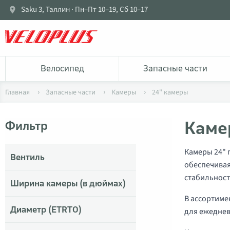
Saku 3, Таллин · Пн–Пт 10–19, Сб 10–17
Bелосипед
Запасные части
Главная
Запасные части
Камеры
24" камеры
Каме
Фильтр
Камеры 24" 
Bентиль
обеспечива
стабильност
Ширина камеры (в дюймах)
В ассортиме
Диаметр (ETRTO)
для ежеднев