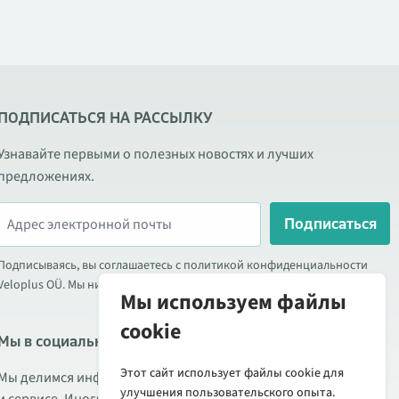
ПОДПИСАТЬСЯ НА РАССЫЛКУ
Узнавайте первыми о полезных новостях и лучших
предложениях.
Подписаться
Подписываясь, вы соглашаетесь с политикой конфиденциальности
Veloplus OÜ. Мы никогда не передаём ваши данные третьим лицам.
Мы используем файлы
cookie
Мы в социальных сетях
Этот сайт использует файлы cookie для
Мы делимся информацией о выгодных акциях, новых товарах
улучшения пользовательского опыта.
и сервисе. Иногда публикуем обзоры продукции.