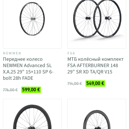
NEWMEN
FSA
Переднее колесо
МТБ колёсный комплект
NEWMEN Advanced SL
FSA AFTERBURNER 148
X.A.25 29" 15×110 SP 6-
29" SR XD TA/QR V15
bolt 28h FADE
549,00 €
714,00 €
599,00 €
776,00 €