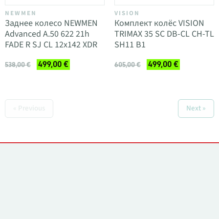
NEWMEN
VISION
Заднее колесо NEWMEN
Комплект колёс VISION
Advanced A.50 622 21h
TRIMAX 35 SC DB-CL CH-TL
FADE R SJ CL 12x142 XDR
SH11 B1
499,00 €
499,00 €
538,00 €
605,00 €
« Previous
Next »
Контакты