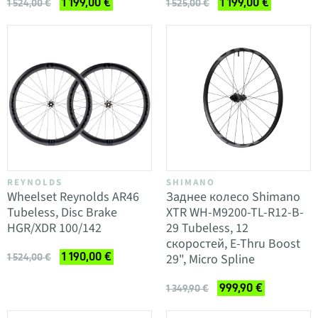
1 199,00 €
1 199,00 €
1 524,00 €
1 525,00 €
REYNOLDS
SHIMANO
Wheelset Reynolds AR46
Заднее колесо Shimano
Tubeless, Disc Brake
XTR WH-M9200-TL-R12-B-
HGR/XDR 100/142
29 Tubeless, 12
скоростей, E-Thru Boost
1 190,00 €
29", Micro Spline
1 524,00 €
999,90 €
1 349,90 €