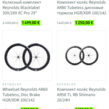
Колесный комплект
Комплект колёс Reynolds
Reynolds Blacklabel
AR80 Tubeless дисковые
309/289 XC Pro 29"
тормоза HGR/XDR 100/142
1 499,00 €
1 250,00 €
2 490,00 €
1 607,00 €
REYNOLDS
REYNOLDS
Wheelset Reynolds AR60
Комплект колёс Reynolds
Tubeless, Disc Brake
AR58 TL RB Shimano
HGR/XDR 100/142
20/24H