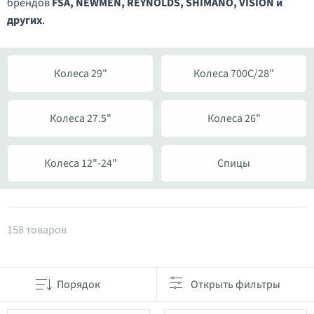
брендов
FSA, NEWMEN, REYNOLDS, SHIMANO, VISION и
других
.
Колеса 29"
Колеса 700C/28"
Колеса 27.5"
Колеса 26"
Колеса 12"-24"
Спицы
Товары в категории Колеса
158 товаров
Порядок
Открыть фильтры