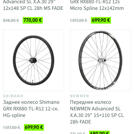
Advanced SL X.A.30 29"
GRX RX880-TL-R12 12s
12x148 SP CL 28h MS FADE
Micro Spline 12x142mm
770,00 €
699,90 €
838,00 €
1 017,00 €
SHIMANO
NEWMEN
Заднее колесо Shimano
Переднее колесо
GRX RX880-TL-R12 12-ск.
NEWMEN Advanced SL
HG-spline
X.A.30 29" 15×110 SP CL
28h FADE
699,90 €
1 017,00 €
680,00 €