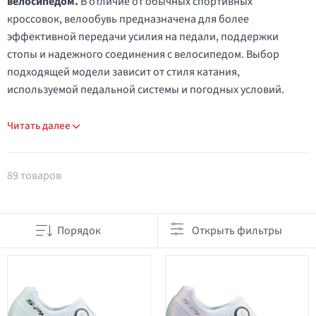
велосипедом.
В отличие от обычных спортивных
кроссовок, велообувь предназначена для более
эффективной передачи усилия на педали, поддержки
стопы и надежного соединения с велосипедом. Выбор
подходящей модели зависит от стиля катания,
используемой педальной системы и погодных условий.
Читать далее
Товары в категории Велообувь
89 товаров
Порядок
Открыть фильтры