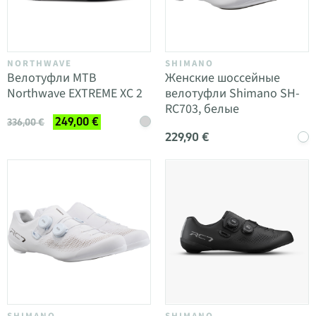
NORTHWAVE
SHIMANO
Велотуфли MTB
Женские шоссейные
Northwave EXTREME XC 2
велотуфли Shimano SH-
RC703, белые
249,00 €
336,00 €
229,90 €
SHIMANO
SHIMANO