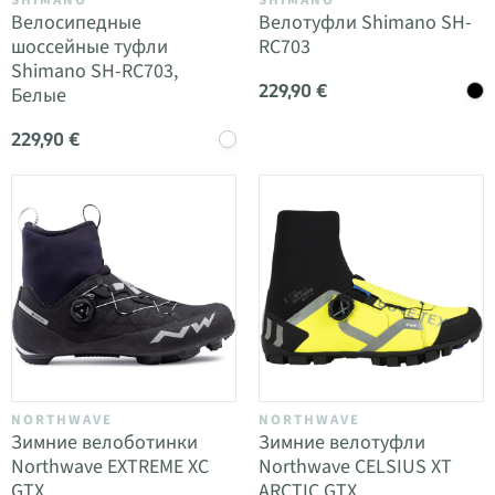
Велосипедные
Велотуфли Shimano SH-
шоссейные туфли
RC703
Shimano SH-RC703,
229,90 €
Белые
229,90 €
NORTHWAVE
NORTHWAVE
Зимние велоботинки
Зимние велотуфли
Northwave EXTREME XC
Northwave CELSIUS XT
GTX
ARCTIC GTX