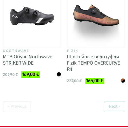
NORTHWAVE
FIZIK
MTB Обувь Northwave
Шоссейные велотуфли
STRIKER WIDE
Fizik TEMPO OVERCURVE
R4
169,00 €
209,90 €
165,00 €
227,00 €
« Previous
Next »