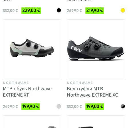
229,00 €
219,90 €
332,00 €
269,90 €
NORTHWAVE
NORTHWAVE
MTB обувь Northwave
Велотуфли MTB
EXTREME XT
Northwave EXTREME XC
199,90 €
199,00 €
249,90 €
332,00 €