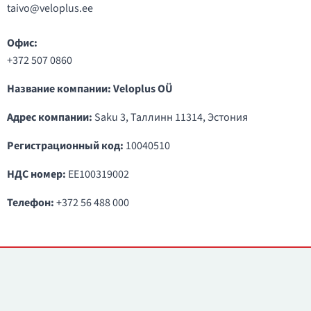
taivo@veloplus.ee
Офис:
+372 507 0860
Название компании: Veloplus OÜ
Адрес компании:
Saku 3, Таллинн 11314, Эстония
Регистрационный код:
10040510
НДС номер:
EE100319002
Телефон:
+372 56 488 000
Контакты