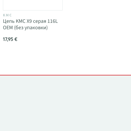
KMC
Цепь KMC X9 серая 116L
OEM (без упаковки)
17,95 €
Контакты