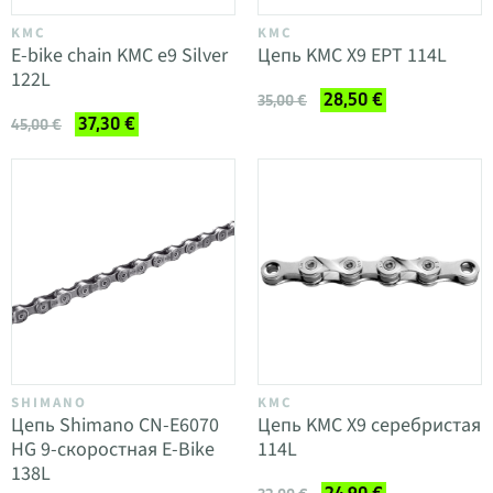
KMC
KMC
E-bike chain KMC e9 Silver
Цепь KMC X9 EPT 114L
122L
28,50 €
35,00 €
37,30 €
45,00 €
SHIMANO
KMC
Цепь Shimano CN-E6070
Цепь KMC X9 серебристая
HG 9-скоростная E-Bike
114L
138L