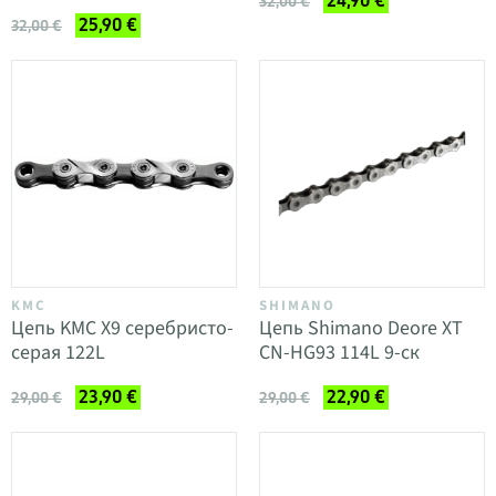
24,90 €
32,00 €
25,90 €
32,00 €
KMC
SHIMANO
Цепь KMC X9 серебристо-
Цепь Shimano Deore XT
серая 122L
CN-HG93 114L 9-ск
23,90 €
22,90 €
29,00 €
29,00 €