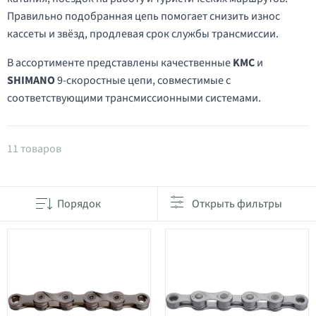
Правильно подобранная цепь помогает снизить износ
кассеты и звёзд, продлевая срок службы трансмиссии.
В ассортименте представлены качественные
KMC
и
SHIMANO
9-скоростные цепи, совместимые с
соответствующими трансмиссионными системами.
Товары в категории Цепи на 9 скоростей
11 товаров
Порядок
Открыть фильтры