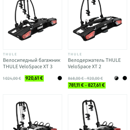
THULE
THULE
Велосипедный багажник
Велодержатель THULE
THULE VeloSpace XT 3
VeloSpace XT 2
920,61 €
1 024,00 €
868,00 € - 920,00 €
781,11 € - 827,61 €