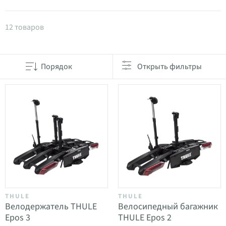
Товары в категории Велобагажники на фаркоп
12 товаров
Порядок
Открыть фильтры
THULE
THULE
Велодержатель THULE
Велосипедный багажник
Epos 3
THULE Epos 2