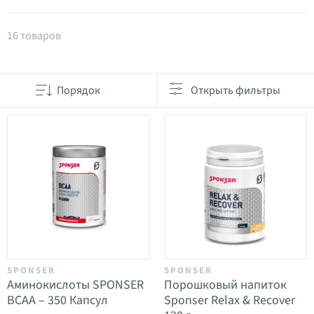
Товары в категории Витамины и пищевые добавк
16 товаров
Порядок
Открыть фильтры
SPONSER
SPONSER
Аминокислоты SPONSER
Порошковый напиток
BCAA – 350 Капсул
Sponser Relax & Recover