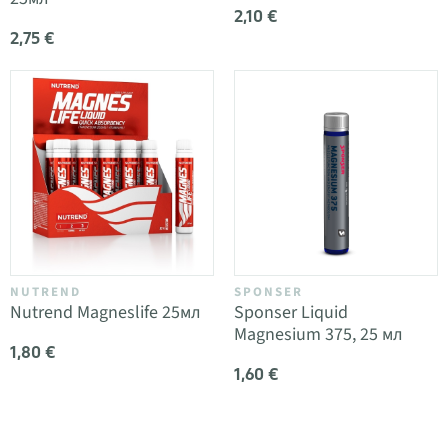
2,10 €
2,75 €
NUTREND
SPONSER
Nutrend Magneslife 25мл
Sponser Liquid
Magnesium 375, 25 мл
1,80 €
1,60 €