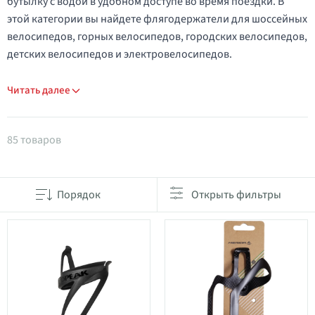
бутылку с водой в удобном доступе во время поездки. В
этой категории вы найдете флягодержатели для шоссейных
велосипедов, горных велосипедов, городских велосипедов,
детских велосипедов и электровелосипедов.
Читать далее
Товары в категории Флягодержатели
85 товаров
Порядок
Открыть фильтры