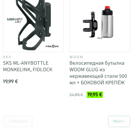
SKS
WOOM
SKS ML-ANYBOTTLE
Велосипедная бутылка
MONKELINK, FIDLOCK
WOOM GLUG из
нержавеющей стали 500
19,99 €
мл + БОКОВОЙ КРЕПЁЖ
19,95 €
24,90 €
« Previous
Next »