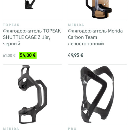
TOPEAK
MERIDA
Флягодержатель TOPEAK
Флягодержатель Merida
SHUTTLE CAGE Z 18г,
Carbon Team
черный
левосторонний
49,95 €
54,00 €
61,00 €
MERIDA
PRO