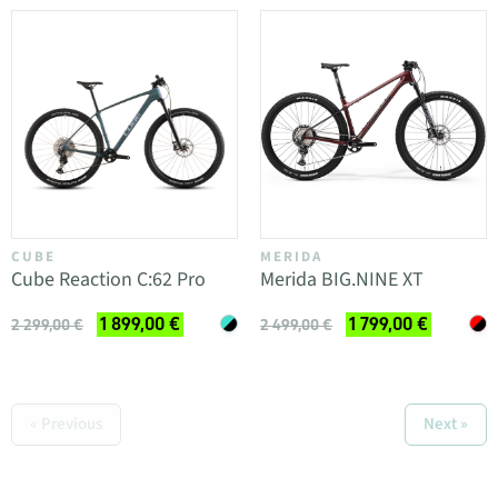
CUBE
MERIDA
Cube Reaction C:62 Pro
Merida BIG.NINE XT
1 899,00 €
1 799,00 €
2 299,00 €
2 499,00 €
« Previous
Next »