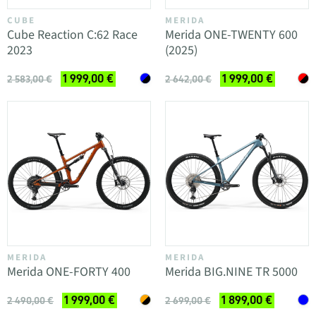
CUBE
MERIDA
Cube Reaction C:62 Race
Merida ONE-TWENTY 600
2023
(2025)
1 999,00 €
1 999,00 €
2 583,00 €
2 642,00 €
MERIDA
MERIDA
Merida ONE-FORTY 400
Merida BIG.NINE TR 5000
1 999,00 €
1 899,00 €
2 490,00 €
2 699,00 €