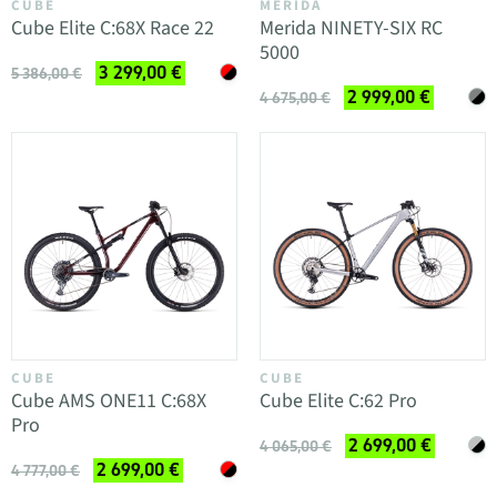
CUBE
MERIDA
Cube Elite C:68X Race 22
Merida NINETY-SIX RC
5000
3 299,00 €
5 386,00 €
2 999,00 €
4 675,00 €
CUBE
CUBE
Cube AMS ONE11 C:68X
Cube Elite C:62 Pro
Pro
2 699,00 €
4 065,00 €
2 699,00 €
4 777,00 €