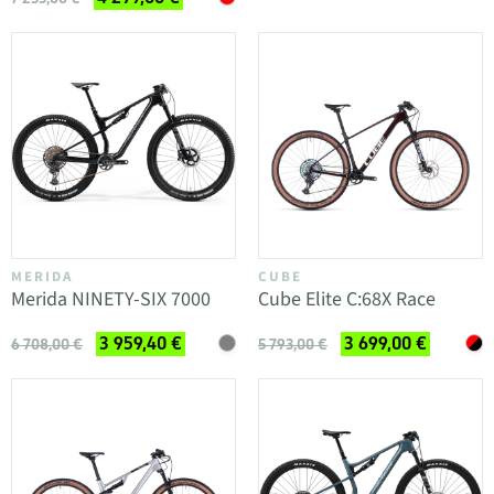
MERIDA
CUBE
Merida NINETY-SIX 7000
Cube Elite C:68X Race
3 959,40 €
3 699,00 €
6 708,00 €
5 793,00 €