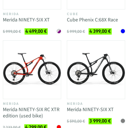
MERIDA
CUBE
Merida NINETY-SIX XT
Cube Phenix C:68X Race
4 499,00 €
4 399,00 €
5 999,00 €
5 999,00 €
MERIDA
MERIDA
Merida NINETY-SIX RC XTR
Merida NINETY-SIX XT
edition (used bike)
3 999,00 €
5 590,00 €
4 299,00 €
7 233,00 €