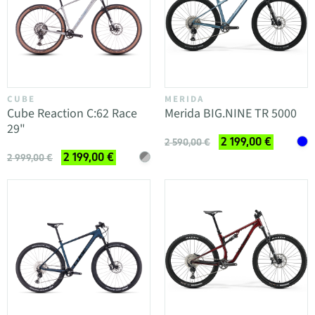
CUBE
MERIDA
Cube Reaction C:62 Race
Merida BIG.NINE TR 5000
29"
2 199,00 €
2 590,00 €
2 199,00 €
2 999,00 €