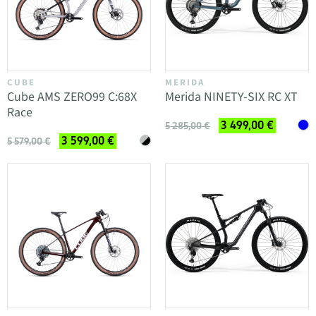
CUBE
MERIDA
Cube AMS ZERO99 C:68X
Merida NINETY-SIX RC XT
Race
3 499,00 €
5 285,00 €
3 599,00 €
5 579,00 €