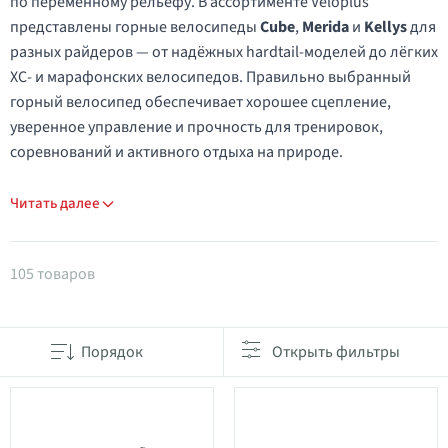
по переменному рельефу. В ассортименте Veloplus
представлены горные велосипеды
Cube
,
Merida
и
Kellys
для
разных райдеров — от надёжных hardtail-моделей до лёгких
XC- и марафонских велосипедов. Правильно выбранный
горный велосипед обеспечивает хорошее сцепление,
уверенное управление и прочность для тренировок,
соревнований и активного отдыха на природе.
Читать далее
Товары в категории Горные велосипеды
105 товаров
Порядок
Открыть фильтры