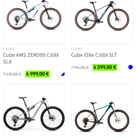
CUBE
CUBE
Cube AMS ZERO99 C:68X
Cube Elite C:68X SLT
SLX
4 599,00 €
7 114,00 €
4 999,00 €
7 419,00 €