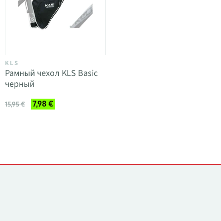
KLS
Рамный чехол KLS Basic
черный
7,98 €
15,95 €
Контакты