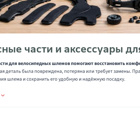
сные части и аксессуары д
асти для велосипедных шлемов помогают восстановить комф
я деталь была повреждена, потеряна или требует замены. Пр
ия шлема и сохранить его удобную и надёжную посадку.
е
в категории Запчасти для шлемов