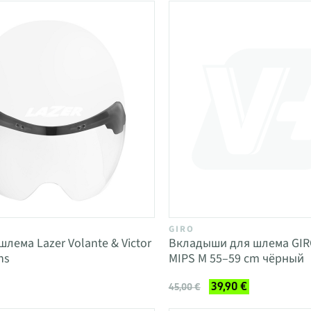
GIRO
лема Lazer Volante & Victor
Вкладыши для шлема GI
ns
MIPS M 55–59 cm чёрный
39,90 €
45,00 €