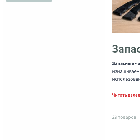
Запа
Запасные ч
изнашиваема
использован
Читать дале
Товары 
29 товаров