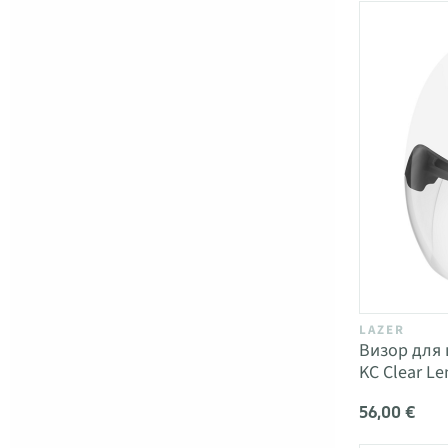
LAZER
Визор для ш
KC Clear Le
56,00 €