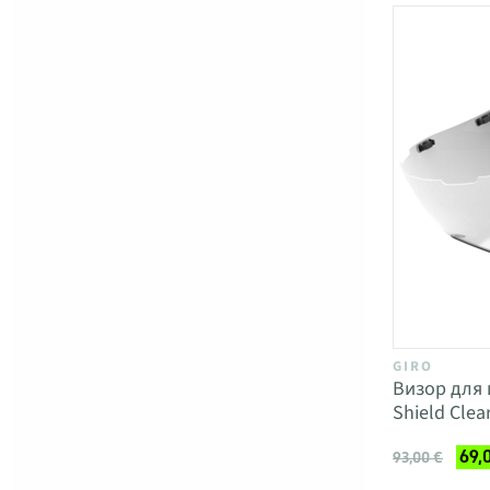
GIRO
Визор для
Shield Clear
69,
93,00 €