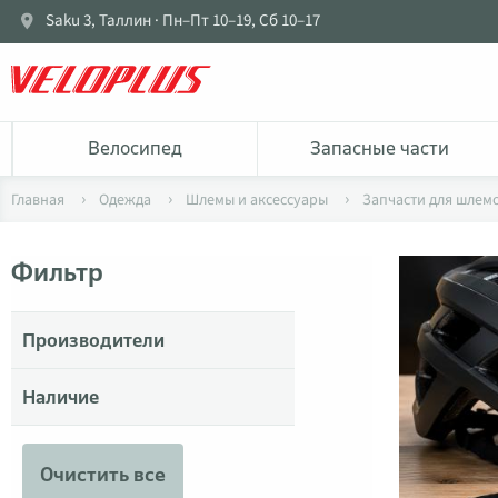
Saku 3, Таллин · Пн–Пт 10–19, Сб 10–17
Bелосипед
Запасные части
Главная
Одежда
Шлемы и аксессуары
Запчасти для шлем
Фильтр
Производители
Наличие
Очистить все