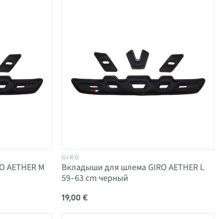
GIRO
O AETHER M
Вкладыши для шлема GIRO AETHER L
59–63 cm черный
19,00 €