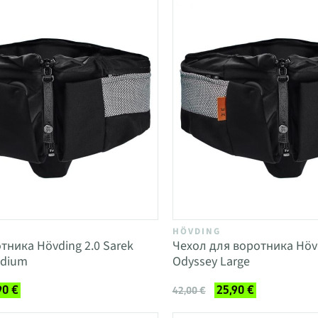
HÖVDING
тника Hövding 2.0 Sarek
Чехол для воротника Hövd
edium
Odyssey Large
90 €
25,90 €
42,00 €