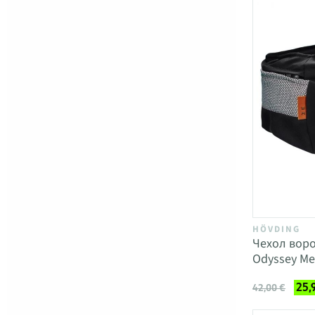
HÖVDING
Чехол воро
Odyssey M
25,
42,00 €