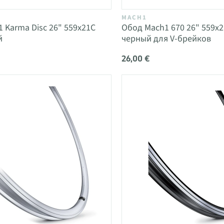
MACH1
 Karma Disc 26" 559x21C
Обод Mach1 670 26" 559x
й
черный для V-брейков
26,00 €