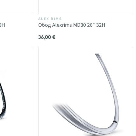
ALEX RIMS
8H
Обод Alexrims MD30 26" 32H
36,00 €