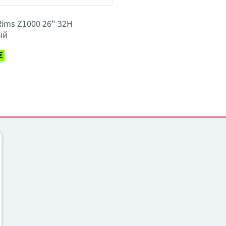
Rims Z1000 26" 32H
ый
€