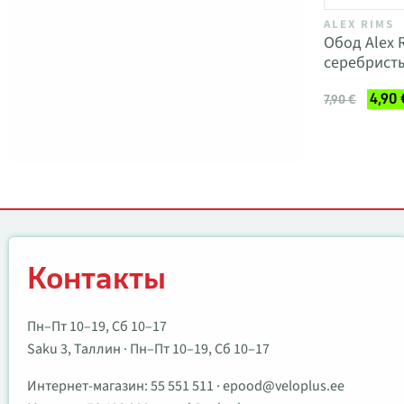
ALEX RIMS
Обод Alex 
серебрист
4,90 
7,90 €
Контакты
Контакты
Пн–Пт 10–19, Сб 10–17
Saku 3, Таллин · Пн–Пт 10–19, Сб 10–17
Интернет-магазин:
55 551 511
·
epood@veloplus.ee