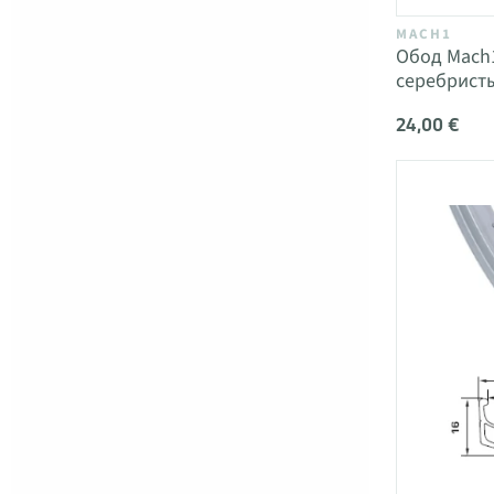
MACH1
Обод Mach1
серебрист
24,00 €