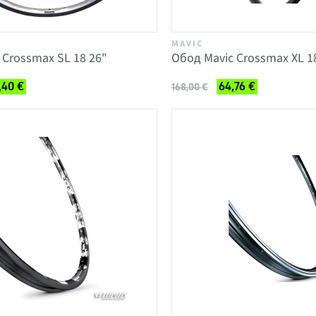
MAVIC
 Crossmax SL 18 26"
Обод Mavic Crossmax XL 1
,40 €
64,76 €
168,00 €