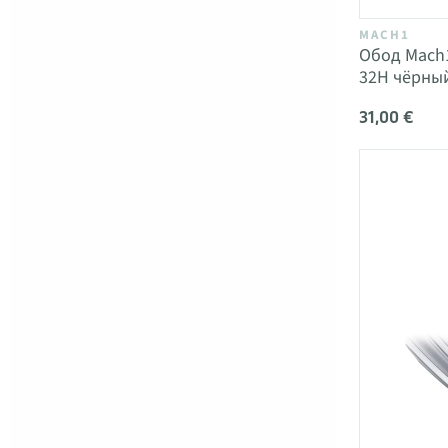
MACH1
Обод Mach1
32H чёрны
31,00 €