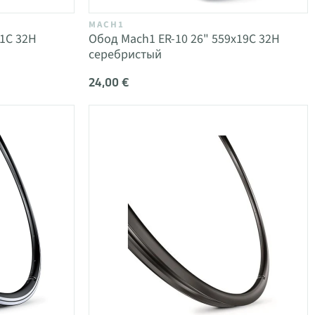
MACH1
21C 32H
Обод Mach1 ER-10 26" 559x19C 32H
серебристый
24,00 €