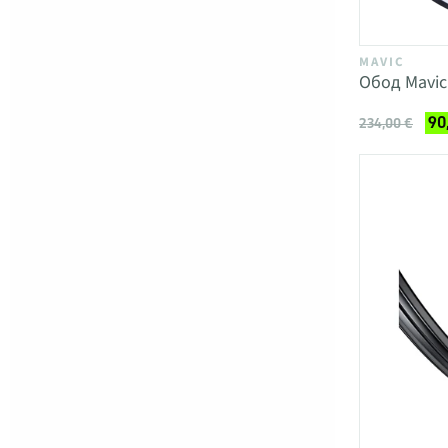
MAVIC
Обод Mavic
90
234,00 €