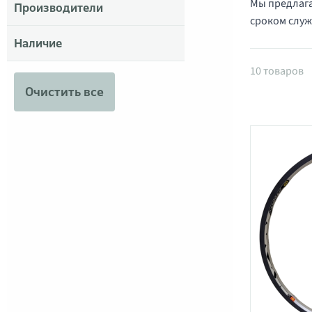
Мы предлаг
Производители
сроком служ
Наличие
Товары 
10 товаров
Очистить все