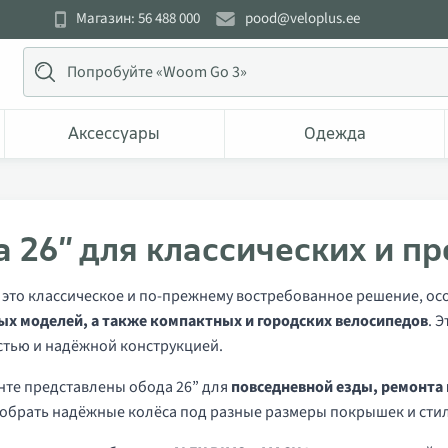
Магазин: 56 488 000
pood@veloplus.ee
Аксессуары
Одежда
 26” для классических и п
 это классическое и по-прежнему востребованное решение, о
х моделей, а также компактных и городских велосипедов
. 
тью и надёжной конструкцией.
нте представлены обода 26” для
повседневной езды, ремонта
обрать надёжные колёса под разные размеры покрышек и стил