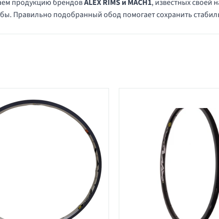
аем продукцию брендов
ALEX RIMS и MACH1
, известных своей
бы. Правильно подобранный обод помогает сохранить стабиль
в категории 26" oбода