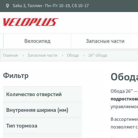
Saku 3, Таллин · Пн–Пт 10–19, Сб 10–17
Bелосипед
Запасные части
Главная
Запасные части
Обода
26" oбода
Обода
Фильтр
Обода 26” —
Количество отверстий
подростковы
управляемос
Внутренняя ширина (мм)
В ассортиме
Тип тормоза
позволяют с