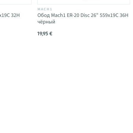
MACH1
x19C 32H
Обод Mach1 ER-20 Disc 26" 559x19C 36H
чёрный
19,95 €