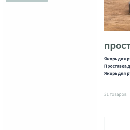
прос
Якорь для р
Проставка д
Якорь для 
Товары 
31 товаров