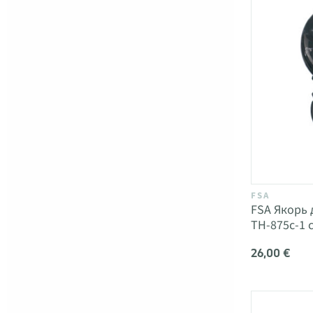
FSA
FSA Якорь 
TH-875c-1
26,00 €