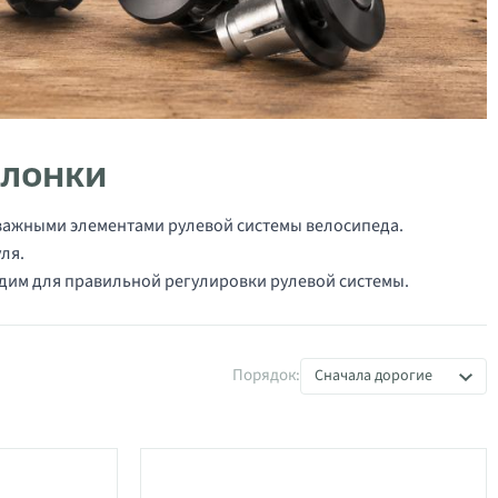
олонки
важными элементами рулевой системы велосипеда.
ля.
одим для правильной регулировки рулевой системы.
й колонки
Порядок:
Сначала дорогие