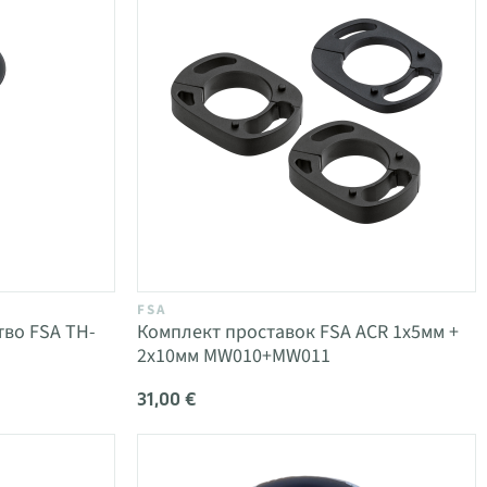
FSA
во FSA TH-
Комплект проставок FSA ACR 1x5мм +
2x10мм MW010+MW011
31,00 €