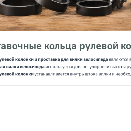
тавочные кольца рулевой к
улевой колонки и проставка для вилки велосипеда
являются 
ля вилки велосипеда
используется для регулировки высоты ру
рулевой колонки
устанавливается внутрь штока вилки и необх
в категории проставочные кольца рулево