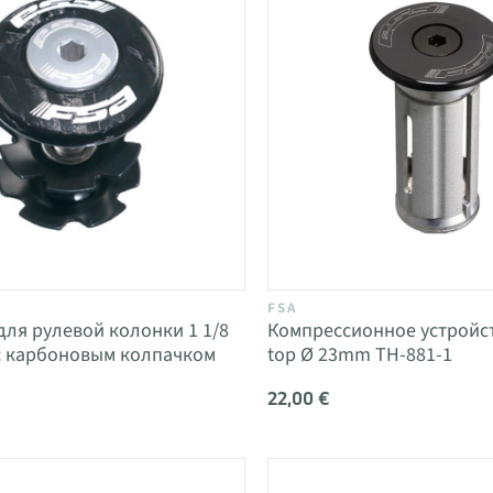
FSA
для рулевой колонки 1 1/8
Компрессионное устройст
 с карбоновым колпачком
top Ø 23mm TH-881-1
22,00 €