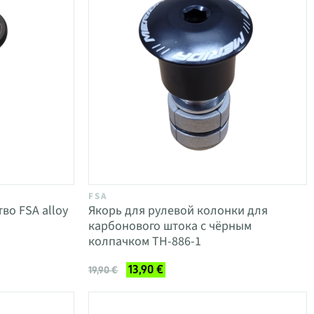
FSA
во FSA alloy
Якорь для рулевой колонки для
карбонового штока с чёрным
колпачком TH-886-1
13,90 €
19,90 €