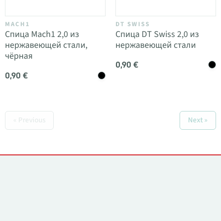
MACH1
DT SWISS
Спица Mach1 2,0 из
Спица DT Swiss 2,0 из
нержавеющей стали,
нержавеющей стали
чёрная
0,90 €
0,90 €
« Previous
Next »
Контакты