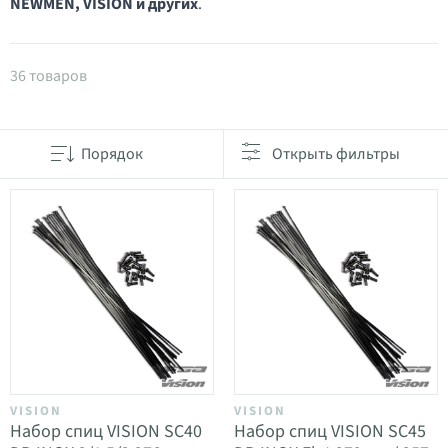
NEWMEN, VISION и других
.
Товары в категории Спицы
36 товаров
Порядок
Открыть фильтры
VISION
VISION
Набор спиц VISION SC40
Набор спиц VISION SC45