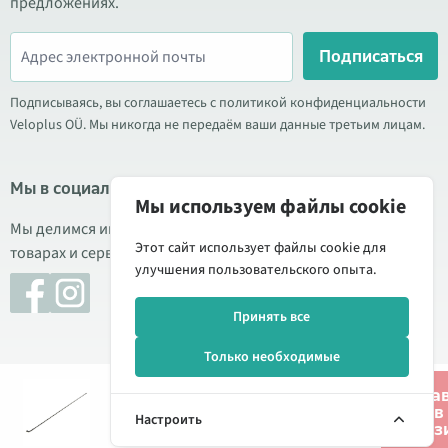
предложениях.
Подписаться
Подписываясь, вы соглашаетесь с политикой конфиденциальности
Veloplus OÜ. Мы никогда не передаём ваши данные третьим лицам.
Мы в социальных сетях
Мы используем файлы cookie
Мы делимся информацией о выгодных акциях, новых
Этот сайт использует файлы cookie для
товарах и сервисе. Иногда публикуем обзоры продукции.
улучшения пользовательского опыта.
Принять все
Только необходимые
Доба
1,15 € - 1,30 €
© 2026 Veloplus OÜ. Все права защищены
1,40 € - 1,65 €
в
Настроить
корз
Управление cookie