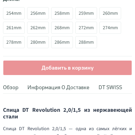
254mm
256mm
258mm
259mm
260mm
261mm
262mm
268mm
272mm
274mm
278mm
280mm
286mm
288mm
Добавить в корзину
Обзор
Информация О Доставке
DT SWISS
Спица DT Revolution 2,0/1,5 из нержавеющей
стали
Спица DT Revolution 2,0/1,5 — одна из самых лёгких и