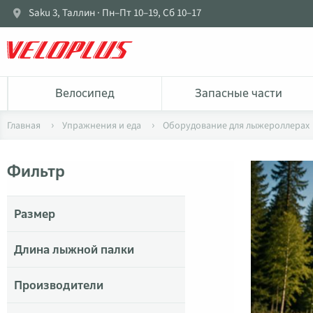
Saku 3, Таллин · Пн–Пт 10–19, Сб 10–17
Bелосипед
Запасные части
Главная
Упражнения и еда
Оборудование для лыжероллерах
Фильтр
Размер
Длина лыжной палки
Производители