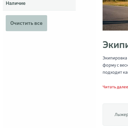
Наличие
Очистить все
Экип
Экипировка 
форму с вес
подходит ка
Читать дале
Лыжер