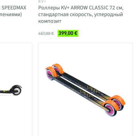
KV+
R SPEEDMAX
Роллеры KV+ ARROW CLASSIC 72 см,
плениями)
стандартная скорость, углеродный
композит
399,00 €
457,00 €