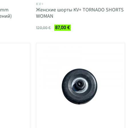
KV+
15mm
Женские шорты KV+ TORNADO SHORTS
ений)
WOMAN
87,00 €
120,00 €