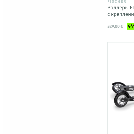
FISCHER
Роллеры F
с креплени
44
529,00 €