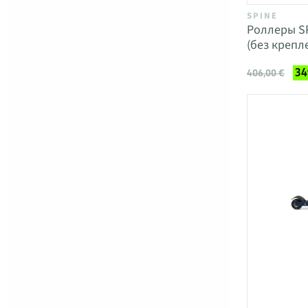
SPINE
Роллеры S
(без крепл
34
406,00 €