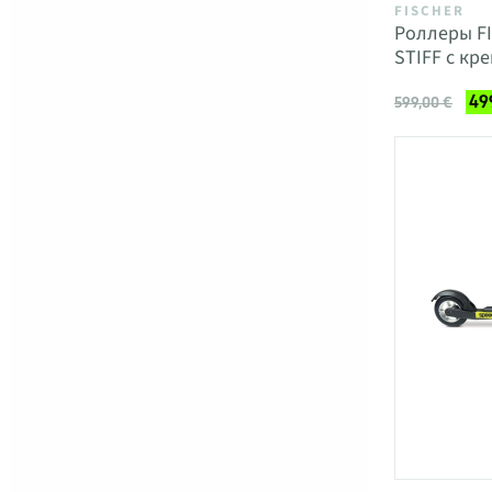
FISCHER
Роллеры F
STIFF с кр
49
599,00 €