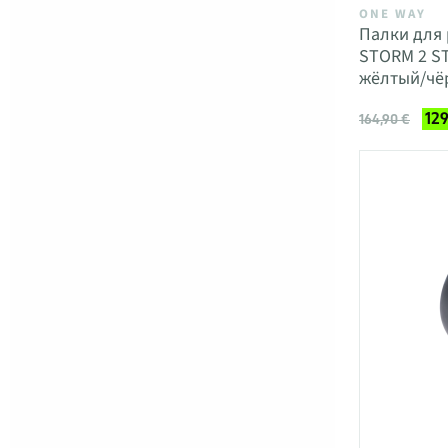
ONE WAY
Палки для
STORM 2 ST
жёлтый/чё
129
164,90 €