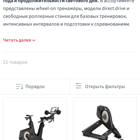
года и продолжительности светового дня.
В ассортименте
представлены wheel-on тренажёры, модели direct drive и
свободные роллерные станки для базовых тренировок,
интенсивных интервалов и подготовки к соревнованиям.
Читать далее
Товары в категории Велотренажеры для дома
21 товаров
Порядок
Открыть фильтры