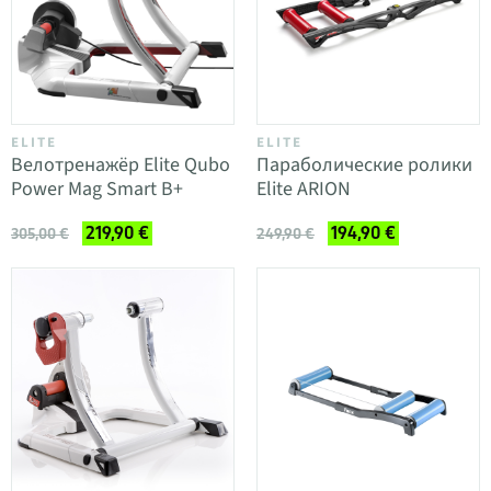
ELITE
ELITE
Велотренажёр Elite Qubo
Параболические ролики
Power Mag Smart B+
Elite ARION
219,90 €
194,90 €
305,00 €
249,90 €