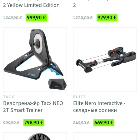
2 Yellow Limited Edition
2
999,90 €
929,90 €
1 249,90 €
1 220,00 €
TACX
ELITE
Велотренажёр Tacx NEO
Elite Nero Interactive -
2T Smart Trainer
складные ролики
798,90 €
669,90 €
999,99 €
849,90 €