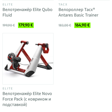
ELITE
TACX
Велотренажёр Elite Qubo
Велороллер Tacx®
Fluid
Antares Basic Trainer
179,90 €
164,90 €
199,90 €
183,00 €
ELITE
Велотренажёр Elite Novo
Force Pack (с ковриком и
подставкой)