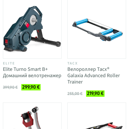
ELITE
TACX
Elite Turno Smart B+
Велороллер Tacx®
Домашний велотренажер
Galaxia Advanced Roller
Trainer
299,90 €
399,90 €
219,90 €
255,00 €