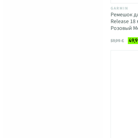
GARMIN
Ремешок дл
Release 18
Розовый Me
49,9
59,99 €