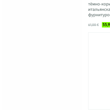
тёмно-кор
итальянска
фурнитуро
55,
61,00 €