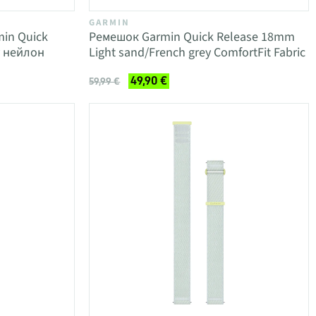
GARMIN
in Quick
Ремешок Garmin Quick Release 18mm
y нейлон
Light sand/French grey ComfortFit Fabric
49,90 €
59,99 €