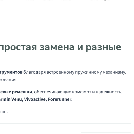
 простая замена и разные
струментов
благодаря встроенному пружинному механизму.
зования.
невые ремешки
, обеспечивающие комфорт и надежность.
rmin Venu, Vivoactive, Forerunner
.
min.
сов