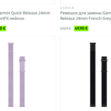
GARMIN
rmin Quick Release 24mm
Ремешок для замены Garm
rtFit нейлон
Release 24mm French Gre
0 €
49,90 €
59,99 €