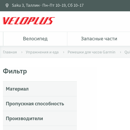
Saku 3, Таллин · Пн–Пт 10–19, Сб 10–17
Bелосипед
Запасные части
Главная
Упражнения и еда
Ремешки для часов Garmin
Qu
Фильтр
Материал
Пропускная способность
Производители