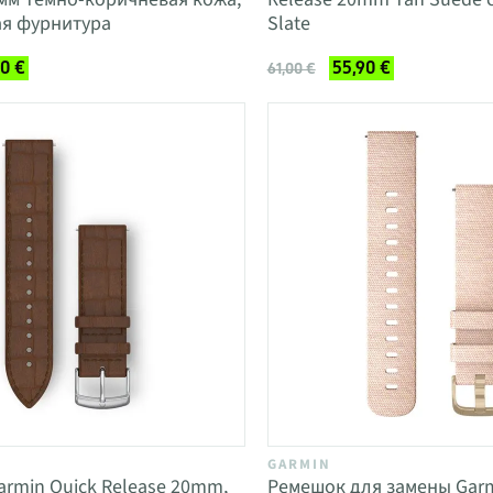
ая фурнитура
Slate
90 €
55,90 €
61,00 €
GARMIN
rmin Quick Release 20mm,
Ремешок для замены Garm