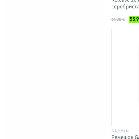
серебрист
55,
61,00 €
GARMIN
Ремешок Ga