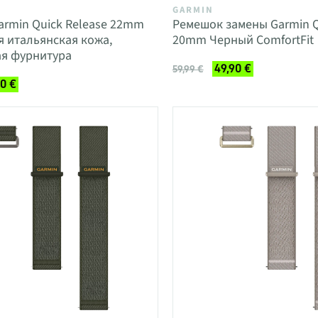
GARMIN
rmin Quick Release 22mm
Ремешок замены Garmin Q
 итальянская кожа,
20mm Черный ComfortFit
ая фурнитура
49,90 €
59,99 €
90 €