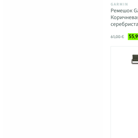
GARMIN
Ремешок Ga
Коричневая
серебрист
55,
61,00 €