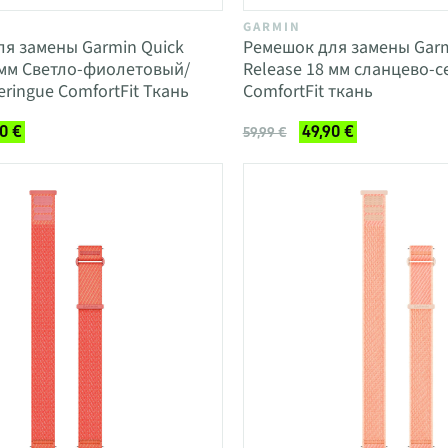
GARMIN
я замены Garmin Quick
Ремешок для замены Garm
 мм Светло-фиолетовый/
Release 18 мм сланцево-
ringue ComfortFit Ткань
ComfortFit ткань
0 €
49,90 €
59,99 €