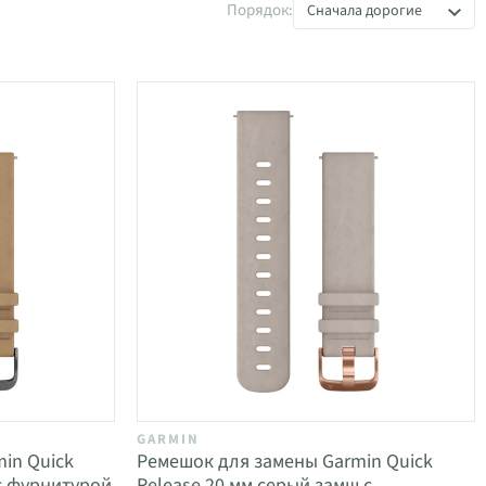
Порядок:
Сначала дорогие
GARMIN
in Quick
Ремешок для замены Garmin Quick
с фурнитурой
Release 20 мм серый замш с