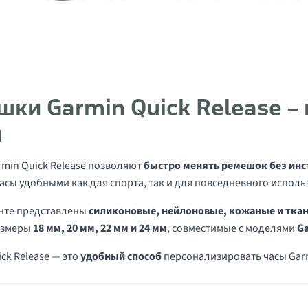
ки Garmin Quick Release –
и
min Quick Release позволяют
быстро менять ремешок без ин
часы удобными как для спорта, так и для повседневного исполь
нте представлены
силиконовые, нейлоновые, кожаные и тка
азмеры
18 мм, 20 мм, 22 мм и 24 мм
, совместимые с моделями
Ga
ck Release — это
удобный способ
персонализировать часы Gar
в категории Quick Release ремешки для ча