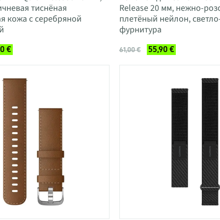
ичневая тиснёная
Release 20 мм, нежно-ро
я кожа с серебряной
плетёный нейлон, светло
й
фурнитура
90 €
55,90 €
61,00 €