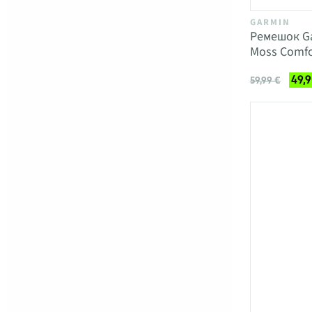
GARMIN
Ремешок Ga
Moss Comfo
49,9
59,99 €