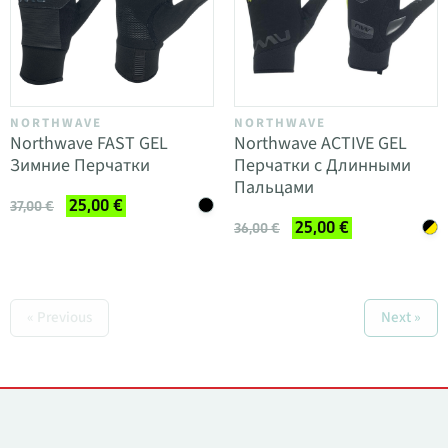
NORTHWAVE
NORTHWAVE
Northwave FAST GEL
Northwave ACTIVE GEL
Зимние Перчатки
Перчатки с Длинными
Пальцами
25,00 €
37,00 €
25,00 €
36,00 €
« Previous
Next »
Контакты