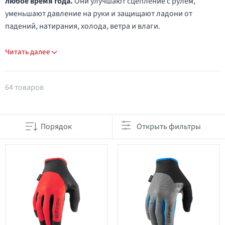
любое время года.
Они улучшают сцепление с рулём,
уменьшают давление на руки и защищают ладони от
падений, натирания, холода, ветра и влаги.
Читать далее
Товары в категории Перчатки
64 товаров
Порядок
Открыть фильтры