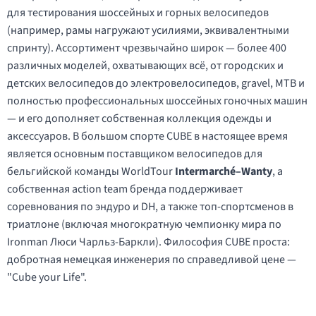
для тестирования шоссейных и горных велосипедов
(например, рамы нагружают усилиями, эквивалентными
спринту). Ассортимент чрезвычайно широк — более 400
различных моделей, охватывающих всё, от городских и
детских велосипедов до электровелосипедов, gravel, MTB и
полностью профессиональных шоссейных гоночных машин
— и его дополняет собственная коллекция одежды и
аксессуаров. В большом спорте CUBE в настоящее время
является основным поставщиком велосипедов для
бельгийской команды WorldTour
Intermarché–Wanty
, а
собственная action team бренда поддерживает
соревнования по эндуро и DH, а также топ-спортсменов в
триатлоне (включая многократную чемпионку мира по
Ironman Люси Чарльз-Баркли). Философия CUBE проста:
добротная немецкая инженерия по справедливой цене —
"Cube your Life".